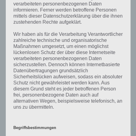
Wenn man an etwas denkt, dann ist das entweder etwas Gutes oder
verarbeiteten personenbezogenen Daten
auch etwas Schlechtes. Denkt man beispielsweise an den Urlaub,
informieren. Ferner werden betroffene Personen
assoziert man das natürlich mit dem Guten, denn es heißt
mittels dieser Datenschutzerklärung über die ihnen
Entspannung und Ruhe vom Alltag. Die meisten fliegen in fremde
zustehenden Rechte aufgeklärt.
Länder mit dem Flugzeug, andere fahren mit dem Auto weg oder
man entspannt in Ruhe zu Hause. Bei der Arbeit kann es beides
Wir haben als für die Verarbeitung Verantwortlicher
bedeuten. Wenn man die Arbeit nicht mag oder an einem großen
zahlreiche technische und organisatorische
Problem sitzt, dann kann es nicht nur gut sein daran zu denken und
Maßnahmen umgesetzt, um einen möglichst
teilweise führt es auch dazu, dass wir nachts nicht so gut schlafen
lückenlosen Schutz der über diese Internetseite
können, wenn wir mit der Arbeit noch nicht abgeschlossen haben.
verarbeiteten personenbezogenen Daten
sicherzustellen. Dennoch können Internetbasierte
Datenübertragungen grundsätzlich
Bei der Familie kann man an beides denken. So hofft man, dass es
Sicherheitslücken aufweisen, sodass ein absoluter
der Familie gut geht und entsprechend denkt man oft an diese,
Schutz nicht gewährleistet werden kann. Aus
beispielsweise bei den Kindern, die vielleicht vor einer wichtigen
diesem Grund steht es jeder betroffenen Person
Prüfung stehen.
frei, personenbezogene Daten auch auf
alternativen Wegen, beispielsweise telefonisch, an
uns zu übermitteln.
Weitere Aufgaben und Rätsel im gleichen
Level
Begriffsbestimmungen
Ebenfalls im gleichen Level wie “Daran denkst du sehr oft” befinden
sich “
Das würde ich gerne können
” und “
Bild: Cheerleader
“. Klicke