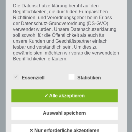
einfach auf den Sachverhalt, um zur 94% Lösung zu gelangen.
Die Datenschutzerklärung beruht auf den
Begrifflichkeiten, die durch den Europäischen
Richtlinien- und Verordnungsgeber beim Erlass
der Datenschutz-Grundverordnung (DS-GVO)
verwendet wurden. Unsere Datenschutzerklärung
Auf WhatsApp teilen
Teilen auf Facebook
soll sowohl für die Öffentlichkeit als auch für
unsere Kunden und Geschäftspartner einfach
Tweet auf Twitter
lesbar und verständlich sein. Um dies zu
gewährleisten, möchten wir vorab die verwendeten
Begrifflichkeiten erläutern.
Wir verwenden in dieser Datenschutzerklärung
Mehr Artikel hier auf Touchportal
unter anderem die folgenden Begriffe:
Essenziell
Statistiken
✓ Alle akzeptieren
a) personenbezogene Daten
Personenbezogene Daten sind alle
Auswahl speichern
Informationen, die sich auf eine identifizierte
oder identifizierbare natürliche Person (im
Folgenden „betroffene Person") beziehen.
✕ Nur erforderliche akzeptieren