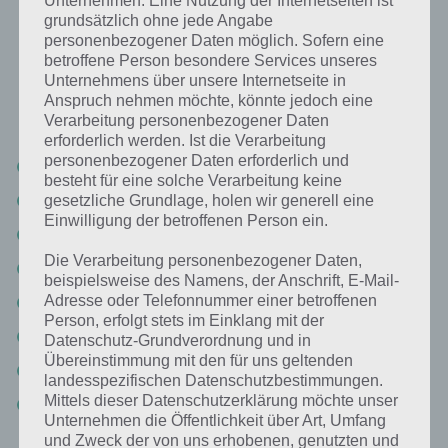
Unternehmen. Eine Nutzung der Internetseiten ist
grundsätzlich ohne jede Angabe
personenbezogener Daten möglich. Sofern eine
Nachfolgend findest du alle richtigen Antworten zum Sachverhalt
betroffene Person besondere Services unseres
Daran denkst du sehr oft in der App 94%. Die Lösung ist dabei nach
Unternehmens über unsere Internetseite in
den Prozent-Werten sortiert. Hier die 94% Lösung “Daran denkst du
Anspruch nehmen möchte, könnte jedoch eine
sehr oft”:
Verarbeitung personenbezogener Daten
erforderlich werden. Ist die Verarbeitung
personenbezogener Daten erforderlich und
Familie
besteht für eine solche Verarbeitung keine
Freunde
gesetzliche Grundlage, holen wir generell eine
Einwilligung der betroffenen Person ein.
Essen
Die Verarbeitung personenbezogener Daten,
Liebe
beispielsweise des Namens, der Anschrift, E-Mail-
Adresse oder Telefonnummer einer betroffenen
Schule
Person, erfolgt stets im Einklang mit der
Arbeit
Datenschutz-Grundverordnung und in
Übereinstimmung mit den für uns geltenden
Zukunft
landesspezifischen Datenschutzbestimmungen.
Mittels dieser Datenschutzerklärung möchte unser
Urlaub
Unternehmen die Öffentlichkeit über Art, Umfang
und Zweck der von uns erhobenen, genutzten und