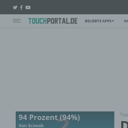
BELIEBTE APPS
N
Tou
94 Prozent (94%)
D
Von Scimob