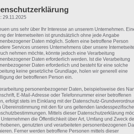
Haus
enschutzerklärung
Leben
: 29.11.2025
aftpflicht
reuen uns sehr über Ihr Interesse an unserem Unternehmen. Ein
ng der Internetseiten ist grundsätzlich ohne jede Angabe
Rente
nenbezogener Daten möglich. Sofern eine betroffene Person
dere Services unseres Unternehmens über unsere Internetseite
uch nehmen möchte, könnte jedoch eine Verarbeitung
Auto
nenbezogener Daten erforderlich werden. Ist die Verarbeitung
nenbezogener Daten erforderlich und besteht für eine solche
nfall
beitung keine gesetzliche Grundlage, holen wir generell eine
lligung der betroffenen Person ein.
Krankheit
erarbeitung personenbezogener Daten, beispielsweise des Na
nschrift, E-Mail-Adresse oder Telefonnummer einer betroffenen
n, erfolgt stets im Einklang mit der Datenschutz-Grundverordnu
afür hast du eine Versic
n Übereinstimmung mit den für uns geltenden landesspezifisch
schutzbestimmungen. Mittels dieser Datenschutzerklärung mö
ösung für 94%
 Unternehmen die Öffentlichkeit über Art, Umfang und Zweck de
rhobenen, genutzten und verarbeiteten personenbezogenen Da
mieren. Ferner werden betroffene Personen mittels dieser