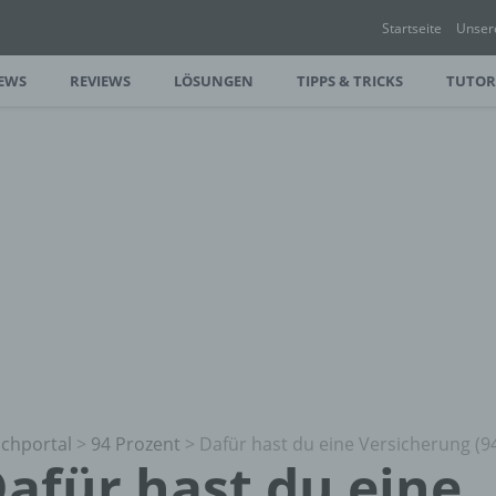
Startseite
Unser
EWS
REVIEWS
LÖSUNGEN
TIPPS & TRICKS
TUTOR
chportal
>
94 Prozent
>
Dafür hast du eine Versicherung (
afür hast du eine