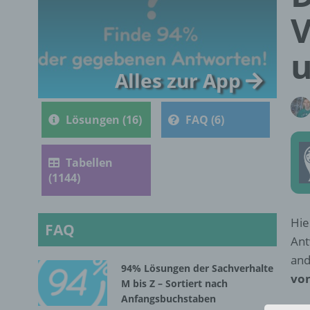
V
Alles zur App
Lösungen (16)
FAQ (6)
Tabellen
(1144)
Hie
FAQ
Ant
and
94% Lösungen der Sachverhalte
von
M bis Z – Sortiert nach
Anfangsbuchstaben