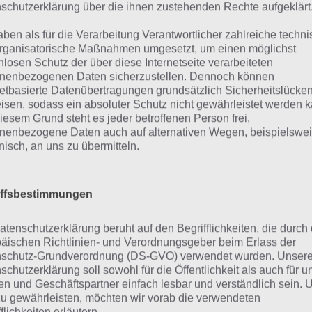
schutzerklärung über die ihnen zustehenden Rechte aufgeklärt
n findest du bereits die Lösung rund um Dafür hast du ei
henfolge bei jedem Spieler anders ist, können wir dir nich
aben als für die Verarbeitung Verantwortlicher zahlreiche techn
eigen, weshalb du über unsere Komplettlösung jedoch t
rganisatorische Maßnahmen umgesetzt, um einen möglichst
nlosen Schutz der über diese Internetseite verarbeiteten
hverhalt die entsprechenden Antworten findest!
nenbezogenen Daten sicherzustellen. Dennoch können
netbasierte Datenübertragungen grundsätzlich Sicherheitslücke
Weitere Lösungen zu 94% gesucht
isen, sodass ein absoluter Schutz nicht gewährleistet werden k
iesem Grund steht es jeder betroffenen Person frei,
Schaue in
unsere Komplettlösung 
nenbezogene Daten auch auf alternativen Wegen, beispielswe
onisch, an uns zu übermitteln.
App
! Dort kannst du mit der Such
schnell die Antworten und Lösung
iffsbestimmungen
über 300 Level finden!
atenschutzerklärung beruht auf den Begrifflichkeiten, die durch
findest Lösungen auch ohne unsere Hilfe, indem du in de
äischen Richtlinien- und Verordnungsgeber beim Erlass der
schutz-Grundverordnung (DS-GVO) verwendet wurden. Unser
diese jedoch begrenzt sind, hast du hier stets die Möglichk
schutzerklärung soll sowohl für die Öffentlichkeit als auch für u
den!
n und Geschäftspartner einfach lesbar und verständlich sein.
zu gewährleisten, möchten wir vorab die verwendeten
flichkeiten erläutern.