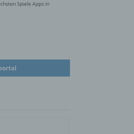
chsten Spiele Apps in
 die
hren
portal
en,
die
oder
tung.