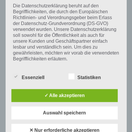
und iTunes App Store.
Die Datenschutzerklärung beruht auf den
Begrifflichkeiten, die durch den Europäischen
Richtlinien- und Verordnungsgeber beim Erlass
der Datenschutz-Grundverordnung (DS-GVO)
verwendet wurden. Unsere Datenschutzerklärung
Auf WhatsApp teilen
Teilen auf Facebook
soll sowohl für die Öffentlichkeit als auch für
unsere Kunden und Geschäftspartner einfach
Tweet auf Twitter
lesbar und verständlich sein. Um dies zu
gewährleisten, möchten wir vorab die verwendeten
Begrifflichkeiten erläutern.
Wir verwenden in dieser Datenschutzerklärung
Mehr Artikel hier auf Touchportal
unter anderem die folgenden Begriffe:
Essenziell
Statistiken
✓ Alle akzeptieren
a) personenbezogene Daten
Personenbezogene Daten sind alle
Auswahl speichern
Informationen, die sich auf eine identifizierte
oder identifizierbare natürliche Person (im
Folgenden „betroffene Person") beziehen.
✕ Nur erforderliche akzeptieren