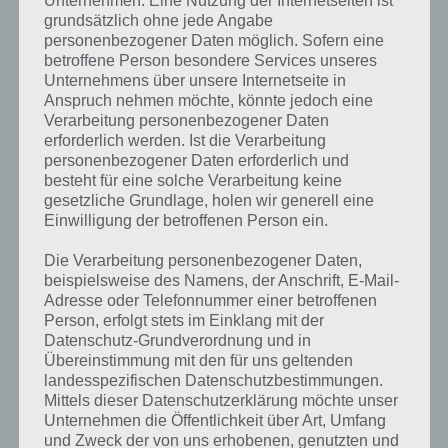
Unternehmen. Eine Nutzung der Internetseiten ist
nicht das exakte Level anzeigen, weshalb du über unsere
grundsätzlich ohne jede Angabe
Komplettlösung jedoch trotzdem zu jedem Sachverhalt die
personenbezogener Daten möglich. Sofern eine
entsprechenden Antworten findest!
betroffene Person besondere Services unseres
Unternehmens über unsere Internetseite in
Weitere Lösungen zu 94%
Anspruch nehmen möchte, könnte jedoch eine
Verarbeitung personenbezogener Daten
gesucht
? Schaue in
unsere
erforderlich werden. Ist die Verarbeitung
personenbezogener Daten erforderlich und
Komplettlösung zur App
! Dort
besteht für eine solche Verarbeitung keine
kannst du mit der Suche
gesetzliche Grundlage, holen wir generell eine
Einwilligung der betroffenen Person ein.
schnell die Antworten und
Die Verarbeitung personenbezogener Daten,
Lösungen der über 300 Level
beispielsweise des Namens, der Anschrift, E-Mail-
finden!
Adresse oder Telefonnummer einer betroffenen
Person, erfolgt stets im Einklang mit der
Datenschutz-Grundverordnung und in
Du findest Lösungen auch ohne unsere Hilfe, indem du in der App
Übereinstimmung mit den für uns geltenden
Münzen einsetzt. Da diese jedoch begrenzt sind, hast du hier stets
landesspezifischen Datenschutzbestimmungen.
die Möglichkeit alle Antworten zu finden!
Mittels dieser Datenschutzerklärung möchte unser
Unternehmen die Öffentlichkeit über Art, Umfang
und Zweck der von uns erhobenen, genutzten und