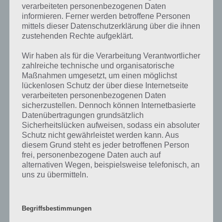
verarbeiteten personenbezogenen Daten
Die obige Lösung stimmt leider nicht mehr?
informieren. Ferner werden betroffene Personen
mittels dieser Datenschutzerklärung über die ihnen
Wenn die Lösung, die wir dir oben Dabei brauchen Kinder Hilfe
zustehenden Rechte aufgeklärt.
vorgestellt haben, nicht mehr aktuell sein sollte oder ein Wort in der
Lösung von 94 Prozent fehlt, so teile uns die korrekten Lösungen
Wir haben als für die Verarbeitung Verantwortlicher
einfach in den Kommentaren mit. Nur so können wir stets die
zahlreiche technische und organisatorische
aktuellen Antworten auf die zahlreichen Fragen und Sachverhalte in
Maßnahmen umgesetzt, um einen möglichst
lückenlosen Schutz der über diese Internetseite
der App geben. Da die Entwickler die Lösungen immer mal wieder
verarbeiteten personenbezogenen Daten
verändern.
sicherzustellen. Dennoch können Internetbasierte
Datenübertragungen grundsätzlich
Sicherheitslücken aufweisen, sodass ein absoluter
Darum geht es bei 94%
Schutz nicht gewährleistet werden kann. Aus
diesem Grund steht es jeder betroffenen Person
Was ist 94%? In der App 94% musst du auf Basis eines Bildes oder
frei, personenbezogene Daten auch auf
einer Aussage die Antworten herausfinden, die von anderen Spielern
alternativen Wegen, beispielsweise telefonisch, an
am häufigsten genannt worden sind. Nur so kannst du das nächste
uns zu übermitteln.
Level freischalten. Zusammenaddiert ergeben alle Antworten 94
Prozent, wovon die App ihren Namen hat. Entsprechend ist 94
Prozent ein Wort und Rätsel-Spiel. Bereits über 10 Millionen mal
Begriffsbestimmungen
wurde die App mittlerweile heruntergeladen und gehört mit zu den
erfolgreichsten Spiele Apps in diesem Genre im Google Play Store