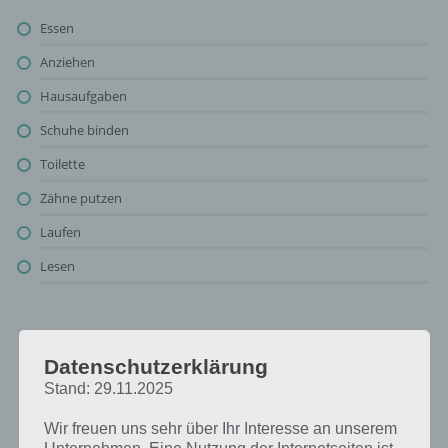
Essen
Anziehen
Hausaufgaben
Schuhe binden
Toilette
Zähne putzen
Laufen
Lesen
Dabei brauchen Kinder Hilfe: Lösung für
94%
Datenschutzerklärung
Stand: 29.11.2025
Oben findest du bereits die Lösung rund um Dabei brauchen Kinder
Wir freuen uns sehr über Ihr Interesse an unserem
Hilfe. Da die Reihenfolge bei jedem Spieler anders ist, können wir dir