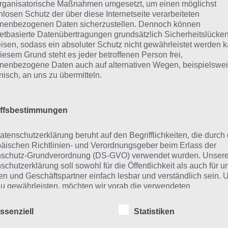
rganisatorische Maßnahmen umgesetzt, um einen möglichst
Mauer
nlosen Schutz der über diese Internetseite verarbeiteten
nenbezogenen Daten sicherzustellen. Dennoch können
Asien
netbasierte Datenübertragungen grundsätzlich Sicherheitslücke
isen, sodass ein absoluter Schutz nicht gewährleistet werden k
Peking
iesem Grund steht es jeder betroffenen Person frei,
nenbezogene Daten auch auf alternativen Wegen, beispielswe
Stäbchen
onisch, an uns zu übermitteln.
Drache
iffsbestimmungen
eitere Aufgaben und Rätsel im g
atenschutzerklärung beruht auf den Begrifflichkeiten, die durch
äischen Richtlinien- und Verordnungsgeber beim Erlass der
schutz-Grundverordnung (DS-GVO) verwendet wurden. Unser
nfalls im gleichen Level wie “China” befinden sich “
Etwas, 
schutzerklärung soll sowohl für die Öffentlichkeit als auch für u
n und Geschäftspartner einfach lesbar und verständlich sein.
d: Abfahrt-Ski
“. Klicke einfach auf den Sachverhalt, um zu
zu gewährleisten, möchten wir vorab die verwendeten
angen.
flichkeiten erläutern.
ssenziell
Statistiken
erwenden in dieser Datenschutzerklärung unter anderem die
er 94%
nden Begriffe: