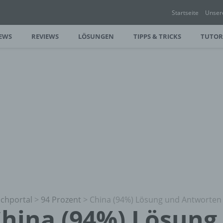
Startseite
Unser
EWS
REVIEWS
LÖSUNGEN
TIPPS & TRICKS
TUTOR
chportal
>
94 Prozent
>
China (94%) Lösung und Antworten
hina (94%) Lösung