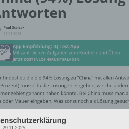
Antworten
Paul Stelzer
21.01.2018
App Empfehlung: IQ Test App
Mit zahlreichen Aufgaben zum Knobeln und Üben
JETZT KOSTENLOS HERUNTERLADEN
r findest du die die 94% Lösung zu “China” mit allen Antw
 Prozent) musst du die Lösungen eingeben, welche ander
mengebiet genannt haben könnte. Bei China muss man al
s oder Mauer eingeben. Was sonst noch als Lösung gesucht
Weitere Lösungen zu 94% gesucht
enschutzerklärung
Schaue in
unsere Komplettlösung 
: 29.11.2025