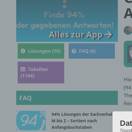
Alles zur App
Lösungen (16)
FAQ (6)
Tabellen
(1144)
Hie
(94
The
FAQ
Rei
94% Lösungen der Sachverhalte
M bis Z – Sortiert nach
Dat
Anfangsbuchstaben
Stand