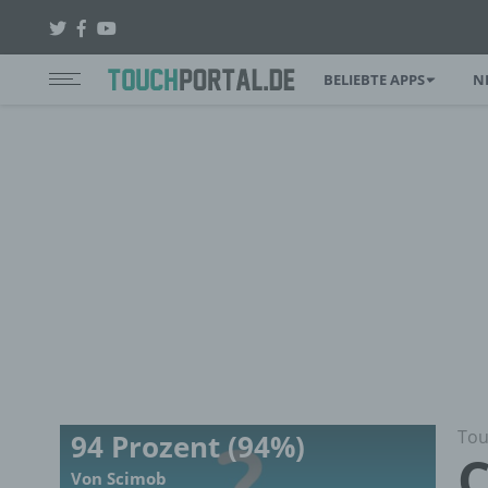
BELIEBTE APPS
N
Tou
94 Prozent (94%)
C
Von Scimob