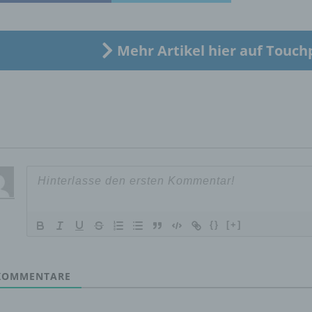
Verarbeitung Verantwortlichen verarbeitet werden.
Mehr Artikel hier auf Touch
c) Verarbeitung
Verarbeitung ist jeder mit oder ohne Hilfe automatisierter Verfa
ausgeführte Vorgang oder jede solche Vorgangsreihe im
Zusammenhang mit personenbezogenen Daten wie das Erheb
das Erfassen, die Organisation, das Ordnen, die Speicherung, 
Anpassung oder Veränderung, das Auslesen, das Abfragen, die
Verwendung, die Offenlegung durch Übermittlung, Verbreitung 
eine andere Form der Bereitstellung, den Abgleich oder die
Verknüpfung, die Einschränkung, das Löschen oder die Vernich
{}
[+]
d) Einschränkung der Verarbeitung
Einschränkung der Verarbeitung ist die Markierung gespeichert
OMMENTARE
personenbezogener Daten mit dem Ziel, ihre künftige Verarbeit
einzuschränken.