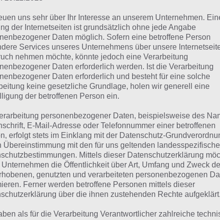
App
! Dort kannst du mit der Such
reuen uns sehr über Ihr Interesse an unserem Unternehmen. Ein
ng der Internetseiten ist grundsätzlich ohne jede Angabe
schnell die Antworten und Lösung
nenbezogener Daten möglich. Sofern eine betroffene Person
über 100 Level finden!
dere Services unseres Unternehmens über unsere Internetseite
uch nehmen möchte, könnte jedoch eine Verarbeitung
nenbezogener Daten erforderlich werden. Ist die Verarbeitung
die Reihenfolge der Level in 94% bei jedem Spieler anders 
nenbezogener Daten erforderlich und besteht für eine solche
beitung keine gesetzliche Grundlage, holen wir generell eine
hfolgend die 94% Lösung zum Sachverhalt “China”.
lligung der betroffenen Person ein.
erarbeitung personenbezogener Daten, beispielsweise des Na
hina: Lösung für 94%
nschrift, E-Mail-Adresse oder Telefonnummer einer betroffenen
n, erfolgt stets im Einklang mit der Datenschutz-Grundverordnu
n Übereinstimmung mit den für uns geltenden landesspezifisch
hfolgend findest du alle richtigen Antworten zum Sachver
schutzbestimmungen. Mittels dieser Datenschutzerklärung mö
 Unternehmen die Öffentlichkeit über Art, Umfang und Zweck de
. Die Lösung ist dabei nach den Prozent-Werten sortiert.
rhobenen, genutzten und verarbeiteten personenbezogenen Da
ina”:
mieren. Ferner werden betroffene Personen mittels dieser
schutzerklärung über die ihnen zustehenden Rechte aufgeklärt
eis
aben als für die Verarbeitung Verantwortlicher zahlreiche techn