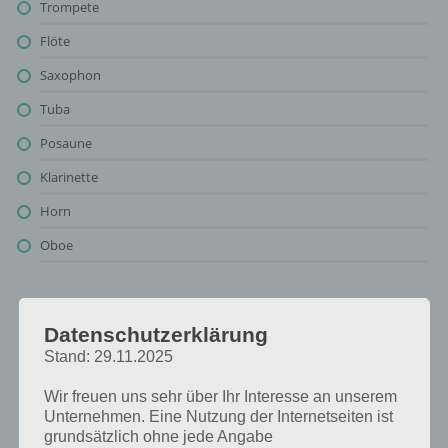
Trompete
Flöte
Saxophon
Tuba
Posaune
Klarinette
Horn
Oboe
Blasinstrument: Lösung für 94%
Datenschutzerklärung
Stand: 29.11.2025
Oben findest du bereits die Lösung rund um Blasinstrument. Da die
Reihenfolge bei jedem Spieler anders ist, können wir dir nicht das
Wir freuen uns sehr über Ihr Interesse an unserem
exakte Level anzeigen, weshalb du über unsere Komplettlösung
Unternehmen. Eine Nutzung der Internetseiten ist
jedoch trotzdem zu jedem Sachverhalt die entsprechenden
grundsätzlich ohne jede Angabe
Antworten findest!