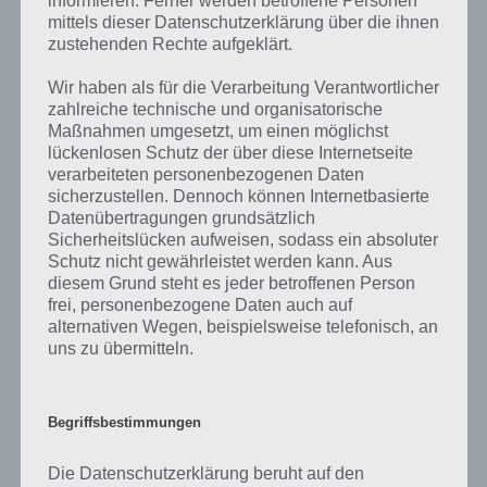
informieren. Ferner werden betroffene Personen
Wenn die Lösung, die wir dir oben Blasinstrument vorgestellt haben,
mittels dieser Datenschutzerklärung über die ihnen
zustehenden Rechte aufgeklärt.
nicht mehr aktuell sein sollte oder ein Wort in der Lösung von 94
Prozent fehlt, so teile uns die korrekten Lösungen einfach in den
Wir haben als für die Verarbeitung Verantwortlicher
Kommentaren mit. Nur so können wir stets die aktuellen Antworten
zahlreiche technische und organisatorische
auf die zahlreichen Fragen und Sachverhalte in der App geben. Da
Maßnahmen umgesetzt, um einen möglichst
die Entwickler die Lösungen immer mal wieder verändern.
lückenlosen Schutz der über diese Internetseite
verarbeiteten personenbezogenen Daten
sicherzustellen. Dennoch können Internetbasierte
Darum geht es bei 94%
Datenübertragungen grundsätzlich
Sicherheitslücken aufweisen, sodass ein absoluter
Was ist 94%? In der App 94% musst du auf Basis eines Bildes oder
Schutz nicht gewährleistet werden kann. Aus
einer Aussage die Antworten herausfinden, die von anderen Spielern
diesem Grund steht es jeder betroffenen Person
am häufigsten genannt worden sind. Nur so kannst du das nächste
frei, personenbezogene Daten auch auf
Level freischalten. Zusammenaddiert ergeben alle Antworten 94
alternativen Wegen, beispielsweise telefonisch, an
Prozent, wovon die App ihren Namen hat. Entsprechend ist 94
uns zu übermitteln.
Prozent ein Wort und Rätsel-Spiel. Bereits über 10 Millionen mal
wurde die App mittlerweile heruntergeladen und gehört mit zu den
erfolgreichsten Spiele Apps in diesem Genre im Google Play Store
Begriffsbestimmungen
und iTunes App Store.
Die Datenschutzerklärung beruht auf den