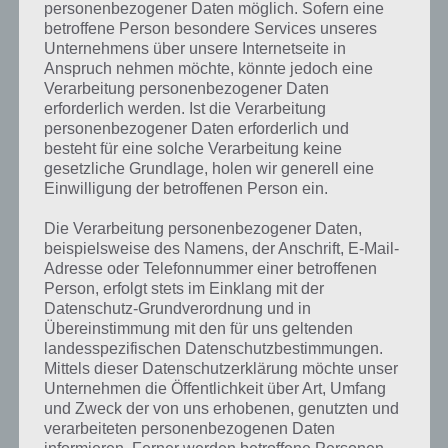
personenbezogener Daten möglich. Sofern eine
betroffene Person besondere Services unseres
Weitere Lösungen zu 94%
Unternehmens über unsere Internetseite in
Anspruch nehmen möchte, könnte jedoch eine
gesucht
? Schaue in
unsere
Verarbeitung personenbezogener Daten
erforderlich werden. Ist die Verarbeitung
Komplettlösung zur App
! Dort
personenbezogener Daten erforderlich und
kannst du mit der Suche
besteht für eine solche Verarbeitung keine
gesetzliche Grundlage, holen wir generell eine
schnell die Antworten und
Einwilligung der betroffenen Person ein.
Lösungen der über 300 Level
Die Verarbeitung personenbezogener Daten,
finden!
beispielsweise des Namens, der Anschrift, E-Mail-
Adresse oder Telefonnummer einer betroffenen
Person, erfolgt stets im Einklang mit der
Du findest Lösungen auch ohne unsere Hilfe, indem du in der App
Datenschutz-Grundverordnung und in
Übereinstimmung mit den für uns geltenden
Münzen einsetzt. Da diese jedoch begrenzt sind, hast du hier stets
landesspezifischen Datenschutzbestimmungen.
die Möglichkeit alle Antworten zu finden!
Mittels dieser Datenschutzerklärung möchte unser
Unternehmen die Öffentlichkeit über Art, Umfang
und Zweck der von uns erhobenen, genutzten und
Die obige Lösung stimmt leider nicht mehr?
verarbeiteten personenbezogenen Daten