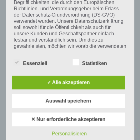
Begrifflichkeiten, die durch den Europäischen
Richtlinien- und Verordnungsgeber beim Erlass
Auf WhatsApp teilen
Teilen auf Facebook
der Datenschutz-Grundverordnung (DS-GVO)
verwendet wurden. Unsere Datenschutzerklärung
soll sowohl für die Öffentlichkeit als auch für
Tweet auf Twitter
unsere Kunden und Geschäftspartner einfach
lesbar und verständlich sein. Um dies zu
gewährleisten, möchten wir vorab die verwendeten
Begrifflichkeiten erläutern.
Mehr Artikel hier auf Touchportal
Essenziell
Statistiken
Wir verwenden in dieser Datenschutzerklärung
unter anderem die folgenden Begriffe:
✓ Alle akzeptieren
a) personenbezogene Daten
Auswahl speichern
Personenbezogene Daten sind alle
Informationen, die sich auf eine identifizierte
✕ Nur erforderliche akzeptieren
oder identifizierbare natürliche Person (im
Folgenden „betroffene Person") beziehen.
Als identifizierbar wird eine natürliche
Personalisieren
Person angesehen, die direkt oder indirekt,