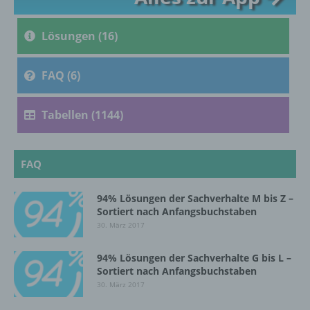
c) Verarbeitung
Lösungen (16)
Verarbeitung ist jeder mit oder ohne Hilfe
automatisierter Verfahren ausgeführte
Vorgang oder jede solche Vorgangsreihe im
FAQ (6)
Zusammenhang mit personenbezogenen
Daten wie das Erheben, das Erfassen, die
Organisation, das Ordnen, die Speicherung,
Tabellen (1144)
die Anpassung oder Veränderung, das
Auslesen, das Abfragen, die Verwendung,
die Offenlegung durch Übermittlung,
FAQ
Verbreitung oder eine andere Form der
Bereitstellung, den Abgleich oder die
Verknüpfung, die Einschränkung, das
94% Lösungen der Sachverhalte M bis Z –
Löschen oder die Vernichtung.
Sortiert nach Anfangsbuchstaben
30. März 2017
d) Einschränkung der Verarbeitung
94% Lösungen der Sachverhalte G bis L –
Sortiert nach Anfangsbuchstaben
30. März 2017
Einschränkung der Verarbeitung ist die
Markierung gespeicherter