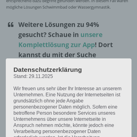
entsprechend dazu Begriffe gefunden werden. In diesem Fall wären
mögliche Lösungen Schwimmbad oder Wassergymnastik.
Weitere Lösungen zu 94%
gesucht
? Schaue in
unsere
Komplettlösung zur App
! Dort
kannst du mit der Suche
schnell die Antworten und
Datenschutzerklärung
Lösungen der über 100 Level
Stand: 29.11.2025
finden!
Wir freuen uns sehr über Ihr Interesse an unserem
Unternehmen. Eine Nutzung der Internetseiten ist
grundsätzlich ohne jede Angabe
Da die Reihenfolge der Level in 94% bei jedem Spieler anders sind,
personenbezogener Daten möglich. Sofern eine
findest du nachfolgend die 94% Lösung zum Sachverhalt “Bild:
betroffene Person besondere Services unseres
Wassergymnastik”.
Unternehmens über unsere Internetseite in
Anspruch nehmen möchte, könnte jedoch eine
Verarbeitung personenbezogener Daten