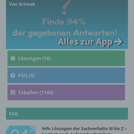
Ausdruck der physischen, physiologischen,
Von Scimob
genetischen, psychischen, wirtschaftlichen,
kulturellen oder sozialen Identität dieser
natürlichen Person sind, identifiziert werden
kann.
Alles zur App
b) betroffene Person
Lösungen (16)
Betroffene Person ist jede identifizierte oder
identifizierbare natürliche Person, deren
personenbezogene Daten von dem für die
FAQ (6)
Verarbeitung Verantwortlichen verarbeitet
werden.
Tabellen (1144)
c) Verarbeitung
FAQ
Verarbeitung ist jeder mit oder ohne Hilfe
automatisierter Verfahren ausgeführte
94% Lösungen der Sachverhalte M bis Z –
Vorgang oder jede solche Vorgangsreihe im