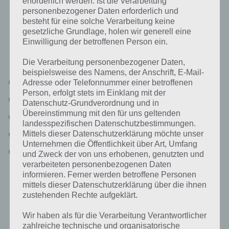
erforderlich werden. Ist die Verarbeitung
Bild Wassergymnastik: Lösung für 94%
personenbezogener Daten erforderlich und
besteht für eine solche Verarbeitung keine
Nachfolgend findest du alle richtigen Antworten zum Sachverhalt
gesetzliche Grundlage, holen wir generell eine
Bild: Wassergymnastik in der App 94%. Die Lösung ist dabei nach den
Einwilligung der betroffenen Person ein.
Prozent-Werten sortiert. Hier die 94% Lösung “Bild:
Wassergymnastik”:
Die Verarbeitung personenbezogener Daten,
beispielsweise des Namens, der Anschrift, E-Mail-
Schwimmbad
Adresse oder Telefonnummer einer betroffenen
Person, erfolgt stets im Einklang mit der
Wassergymnastik
Datenschutz-Grundverordnung und in
Übereinstimmung mit den für uns geltenden
Trainer
landesspezifischen Datenschutzbestimmungen.
Frauen
Mittels dieser Datenschutzerklärung möchte unser
Unternehmen die Öffentlichkeit über Art, Umfang
Badekappe
und Zweck der von uns erhobenen, genutzten und
verarbeiteten personenbezogenen Daten
informieren. Ferner werden betroffene Personen
mittels dieser Datenschutzerklärung über die ihnen
Weitere Aufgaben und Rätsel im gleichen
zustehenden Rechte aufgeklärt.
Level
Wir haben als für die Verarbeitung Verantwortlicher
Ebenfalls im gleichen Level wie “Bild: Wassergymnastik” befinden
zahlreiche technische und organisatorische