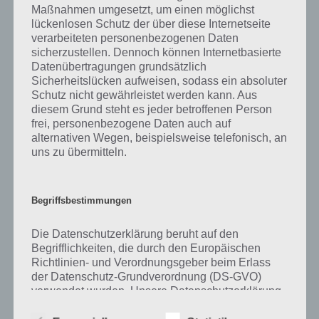
sich “
Dafür bezahlt man lieber jemanden, als es selber zu tun
” und
Maßnahmen umgesetzt, um einen möglichst
“
Das macht man im Flugzeug
“. Klicke einfach auf den Sachverhalt,
lückenlosen Schutz der über diese Internetseite
um zur 94% Lösung zu gelangen.
verarbeiteten personenbezogenen Daten
sicherzustellen. Dennoch können Internetbasierte
Datenübertragungen grundsätzlich
Sicherheitslücken aufweisen, sodass ein absoluter
Schutz nicht gewährleistet werden kann. Aus
Auf WhatsApp teilen
Teilen auf Facebook
diesem Grund steht es jeder betroffenen Person
frei, personenbezogene Daten auch auf
Tweet auf Twitter
alternativen Wegen, beispielsweise telefonisch, an
uns zu übermitteln.
Mehr Artikel hier auf Touchportal
Begriffsbestimmungen
Die Datenschutzerklärung beruht auf den
Begrifflichkeiten, die durch den Europäischen
Richtlinien- und Verordnungsgeber beim Erlass
der Datenschutz-Grundverordnung (DS-GVO)
verwendet wurden. Unsere Datenschutzerklärung
soll sowohl für die Öffentlichkeit als auch für