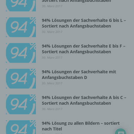
Sortiert nach Anfangsbuchstaben
Zusammenhang mit personenbezogenen
30. März 2017
Daten wie das Erheben, das Erfassen, die
Organisation, das Ordnen, die Speicherung,
94% Lösungen der Sachverhalte G bis L –
die Anpassung oder Veränderung, das
Sortiert nach Anfangsbuchstaben
Auslesen, das Abfragen, die Verwendung,
30. März 2017
die Offenlegung durch Übermittlung,
Verbreitung oder eine andere Form der
Bereitstellung, den Abgleich oder die
94% Lösungen der Sachverhalte E bis F –
Sortiert nach Anfangsbuchstaben
Verknüpfung, die Einschränkung, das
Löschen oder die Vernichtung.
30. März 2017
94% Lösungen der Sachverhalte mit
Anfangsbuchstaben D
d) Einschränkung der Verarbeitung
30. März 2017
Einschränkung der Verarbeitung ist die
94% Lösungen der Sachverhalte A bis C –
Markierung gespeicherter
Sortiert nach Anfangsbuchstaben
personenbezogener Daten mit dem Ziel, ihre
30. März 2017
künftige Verarbeitung einzuschränken.
94% Lösung zu allen Bildern – sortiert
nach Titel
e) Profiling