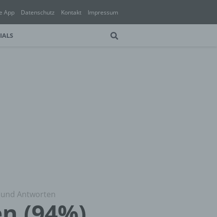
e App
Datenschutz
Kontakt
Impressum
IALS
g und Antworten
en (94%)