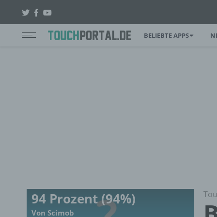
BELIEBTE APPS
N
Tou
94 Prozent (94%)
B
Von Scimob