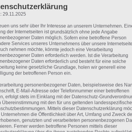
Weitere Lösungen zu 94% gesucht
enschutzerklärung
Schaue in
unsere Komplettlösung 
: 29.11.2025
App
! Dort kannst du mit der Such
reuen uns sehr über Ihr Interesse an unserem Unternehmen. Ein
ng der Internetseiten ist grundsätzlich ohne jede Angabe
schnell die Antworten und Lösung
nenbezogener Daten möglich. Sofern eine betroffene Person
über 100 Level finden!
dere Services unseres Unternehmens über unsere Internetseite
uch nehmen möchte, könnte jedoch eine Verarbeitung
nenbezogener Daten erforderlich werden. Ist die Verarbeitung
die Reihenfolge der Level in 94% bei jedem Spieler anders 
nenbezogener Daten erforderlich und besteht für eine solche
beitung keine gesetzliche Grundlage, holen wir generell eine
hfolgend die 94% Lösung zum Bild: Wahl und Frauen.
lligung der betroffenen Person ein.
erarbeitung personenbezogener Daten, beispielsweise des Na
ild Wahl und Frauen: Lös
nschrift, E-Mail-Adresse oder Telefonnummer einer betroffenen
n, erfolgt stets im Einklang mit der Datenschutz-Grundverordnu
4%
n Übereinstimmung mit den für uns geltenden landesspezifisch
schutzbestimmungen. Mittels dieser Datenschutzerklärung mö
 Unternehmen die Öffentlichkeit über Art, Umfang und Zweck de
rhobenen, genutzten und verarbeiteten personenbezogenen Da
hfolgend findest du alle richtigen Antworten zum Bild: Wa
mieren. Ferner werden betroffene Personen mittels dieser
 94%. Die Lösung ist dabei nach den Prozent-Werten sorti
schutzerklärung über die ihnen zustehenden Rechte aufgeklärt