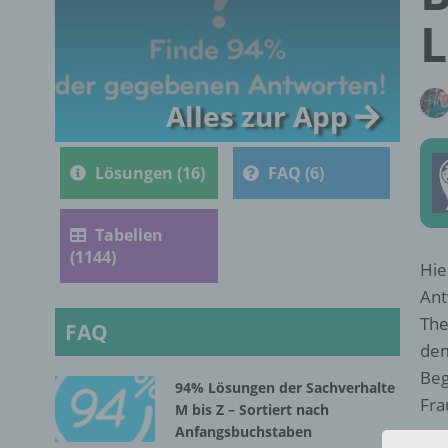
L
Alles zur App
Lösungen (16)
FAQ (6)
Tabellen
(1144)
Hie
Ant
The
FAQ
dem
Beg
94% Lösungen der Sachverhalte
Fra
M bis Z – Sortiert nach
Anfangsbuchstaben