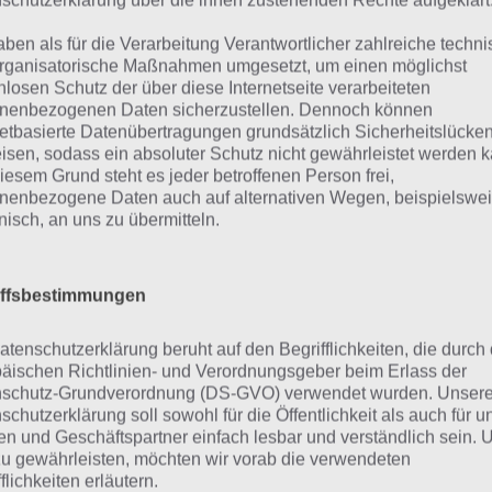
aben als für die Verarbeitung Verantwortlicher zahlreiche techn
rganisatorische Maßnahmen umgesetzt, um einen möglichst
Wahl (31%)
nlosen Schutz der über diese Internetseite verarbeiteten
nenbezogenen Daten sicherzustellen. Dennoch können
Frauen (22%)
netbasierte Datenübertragungen grundsätzlich Sicherheitslücke
isen, sodass ein absoluter Schutz nicht gewährleistet werden k
Schwarz-weiß (15%)
iesem Grund steht es jeder betroffenen Person frei,
nenbezogene Daten auch auf alternativen Wegen, beispielswe
Geschichte (10%)
onisch, an uns zu übermitteln.
USA (7%)
iffsbestimmungen
Frauenrechte (6%)
atenschutzerklärung beruht auf den Begrifflichkeiten, die durch
oosevelt (3%)
äischen Richtlinien- und Verordnungsgeber beim Erlass der
schutz-Grundverordnung (DS-GVO) verwendet wurden. Unser
schutzerklärung soll sowohl für die Öffentlichkeit als auch für u
n und Geschäftspartner einfach lesbar und verständlich sein.
eitere Aufgaben und Rätsel im g
zu gewährleisten, möchten wir vorab die verwendeten
flichkeiten erläutern.