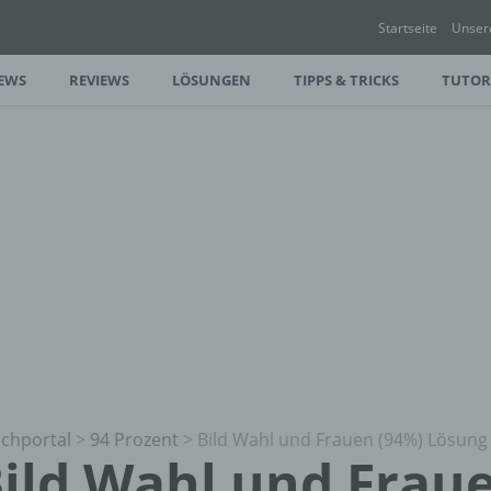
Startseite
Unser
EWS
REVIEWS
LÖSUNGEN
TIPPS & TRICKS
TUTOR
chportal
>
94 Prozent
>
Bild Wahl und Frauen (94%) Lösun
ild Wahl und Frau