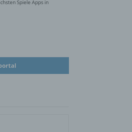
chsten Spiele Apps in
 die
hren
portal
en,
die
oder
tung.
er