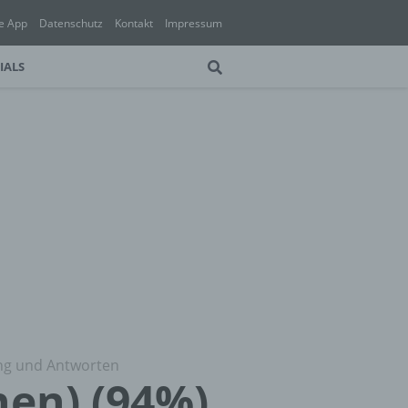
e App
Datenschutz
Kontakt
Impressum
IALS
ung und Antworten
hen) (94%)