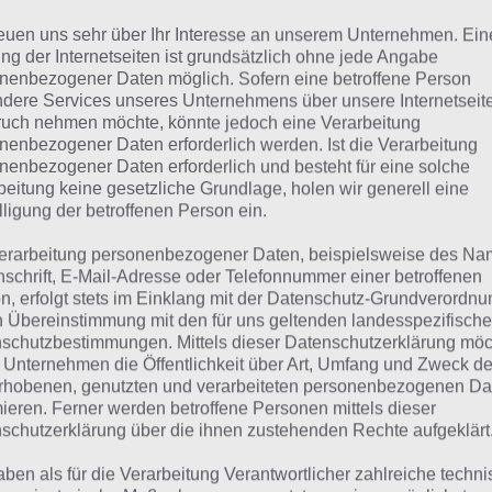
reuen uns sehr über Ihr Interesse an unserem Unternehmen. Ein
Bunt
ng der Internetseiten ist grundsätzlich ohne jede Angabe
nenbezogener Daten möglich. Sofern eine betroffene Person
Sonne
dere Services unseres Unternehmens über unsere Internetseite
uch nehmen möchte, könnte jedoch eine Verarbeitung
Sternzeichen
nenbezogener Daten erforderlich werden. Ist die Verarbeitung
nenbezogener Daten erforderlich und besteht für eine solche
beitung keine gesetzliche Grundlage, holen wir generell eine
lligung der betroffenen Person ein.
lle Lösungen für 94%
erarbeitung personenbezogener Daten, beispielsweise des Na
nschrift, E-Mail-Adresse oder Telefonnummer einer betroffenen
n findest du bereits die Lösung zum Bild: Uhr (Sternzeich
n, erfolgt stets im Einklang mit der Datenschutz-Grundverordnu
n Übereinstimmung mit den für uns geltenden landesspezifisch
 jedem Spieler anders ist, können wir dir nicht das exakte
schutzbestimmungen. Mittels dieser Datenschutzerklärung mö
über unsere Komplettlösung jedoch trotzdem zu jedem Sa
 Unternehmen die Öffentlichkeit über Art, Umfang und Zweck de
sprechenden Antworten findest!
rhobenen, genutzten und verarbeiteten personenbezogenen Da
mieren. Ferner werden betroffene Personen mittels dieser
schutzerklärung über die ihnen zustehenden Rechte aufgeklärt
Weitere Lösungen zu 94% gesucht
aben als für die Verarbeitung Verantwortlicher zahlreiche techn
Schaue in
unsere Komplettlösung 