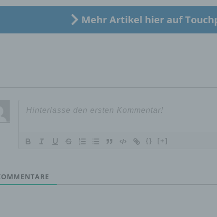
Verarbeitung Verantwortlichen verarbeitet werden.
Mehr Artikel hier auf Touch
c) Verarbeitung
Verarbeitung ist jeder mit oder ohne Hilfe automatisierter Verfa
ausgeführte Vorgang oder jede solche Vorgangsreihe im
Zusammenhang mit personenbezogenen Daten wie das Erheb
das Erfassen, die Organisation, das Ordnen, die Speicherung, 
Anpassung oder Veränderung, das Auslesen, das Abfragen, die
Verwendung, die Offenlegung durch Übermittlung, Verbreitung 
eine andere Form der Bereitstellung, den Abgleich oder die
Verknüpfung, die Einschränkung, das Löschen oder die Vernich
{}
[+]
d) Einschränkung der Verarbeitung
OMMENTARE
Einschränkung der Verarbeitung ist die Markierung gespeichert
personenbezogener Daten mit dem Ziel, ihre künftige Verarbeit
einzuschränken.