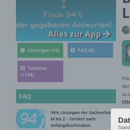
L
Alles zur App
Lösungen (16)
FAQ (6)
Tabellen
(1144)
Hie
der
zu 
FAQ
(St
94% Lösungen der Sachverhalte
Dat
M bis Z – Sortiert nach
Anfangsbuchstaben
Stand
Z