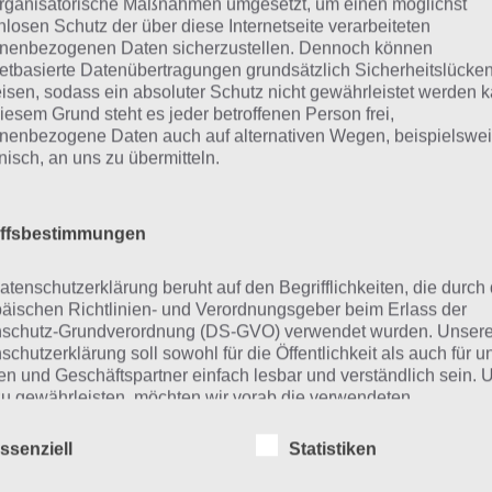
rganisatorische Maßnahmen umgesetzt, um einen möglichst
nlosen Schutz der über diese Internetseite verarbeiteten
App
! Dort kannst du mit der Such
nenbezogenen Daten sicherzustellen. Dennoch können
schnell die Antworten und Lösung
netbasierte Datenübertragungen grundsätzlich Sicherheitslücke
isen, sodass ein absoluter Schutz nicht gewährleistet werden k
über 300 Level finden!
iesem Grund steht es jeder betroffenen Person frei,
nenbezogene Daten auch auf alternativen Wegen, beispielswe
onisch, an uns zu übermitteln.
findest Lösungen auch ohne unsere Hilfe, indem du in de
diese jedoch begrenzt sind, hast du hier stets die Möglichk
den!
iffsbestimmungen
atenschutzerklärung beruht auf den Begrifflichkeiten, die durch
äischen Richtlinien- und Verordnungsgeber beim Erlass der
ie obige Lösung stimmt leider n
schutz-Grundverordnung (DS-GVO) verwendet wurden. Unser
schutzerklärung soll sowohl für die Öffentlichkeit als auch für u
n und Geschäftspartner einfach lesbar und verständlich sein.
n die Lösung, die wir dir oben vorgestellt haben, nicht meh
zu gewährleisten, möchten wir vorab die verwendeten
r ein Wort in der Lösung von 94 Prozent fehlt, so teile u
flichkeiten erläutern.
fach in den Kommentaren mit. Nur so können wir stets di
ssenziell
Statistiken
erwenden in dieser Datenschutzerklärung unter anderem die
 die zahlreichen Fragen und Sachverhalte in der App geben
nden Begriffe: