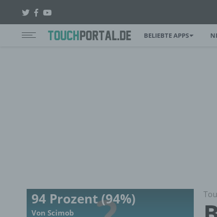
BELIEBTE APPS
N
Tou
94 Prozent (94%)
B
Von Scimob