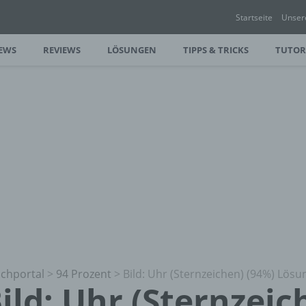
Startseite
Unser
EWS
REVIEWS
LÖSUNGEN
TIPPS & TRICKS
TUTOR
chportal
>
94 Prozent
>
Bild: Uhr (Sternzeichen) (94%) Lös
ild: Uhr (Sternzeic