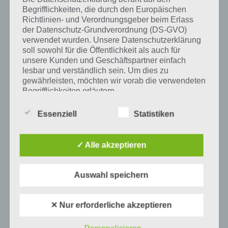
Auf WhatsApp teilen
Teilen auf Facebook
Begrifflichkeiten, die durch den Europäischen
Richtlinien- und Verordnungsgeber beim Erlass
Tweet auf Twitter
der Datenschutz-Grundverordnung (DS-GVO)
verwendet wurden. Unsere Datenschutzerklärung
soll sowohl für die Öffentlichkeit als auch für
unsere Kunden und Geschäftspartner einfach
lesbar und verständlich sein. Um dies zu
Mehr Artikel hier auf Touchportal
gewährleisten, möchten wir vorab die verwendeten
Begrifflichkeiten erläutern.
Wir verwenden in dieser Datenschutzerklärung
Essenziell
Statistiken
unter anderem die folgenden Begriffe:
✓ Alle akzeptieren
a) personenbezogene Daten
Auswahl speichern
Personenbezogene Daten sind alle
Informationen, die sich auf eine identifizierte
oder identifizierbare natürliche Person (im
✕ Nur erforderliche akzeptieren
Folgenden „betroffene Person") beziehen.
0
KOMMENTARE
Als identifizierbar wird eine natürliche