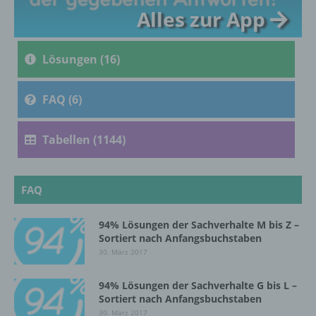
Alles zur App
c) Verarbeitung
Verarbeitung ist jeder mit oder ohne Hilfe
Lösungen (16)
automatisierter Verfahren ausgeführte
Vorgang oder jede solche Vorgangsreihe im
Zusammenhang mit personenbezogenen
FAQ (6)
Daten wie das Erheben, das Erfassen, die
Organisation, das Ordnen, die Speicherung,
die Anpassung oder Veränderung, das
Tabellen (1144)
Auslesen, das Abfragen, die Verwendung,
die Offenlegung durch Übermittlung,
Verbreitung oder eine andere Form der
FAQ
Bereitstellung, den Abgleich oder die
Verknüpfung, die Einschränkung, das
Löschen oder die Vernichtung.
94% Lösungen der Sachverhalte M bis Z –
Sortiert nach Anfangsbuchstaben
30. März 2017
d) Einschränkung der Verarbeitung
94% Lösungen der Sachverhalte G bis L –
Sortiert nach Anfangsbuchstaben
Einschränkung der Verarbeitung ist die
30. März 2017
Markierung gespeicherter