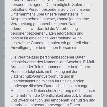
der App 94%. Die Lösung ist dabei nach den Prozent-Werten sortiert.
personenbezogener Daten möglich. Sofern eine
Hier die Antworten:
betroffene Person besondere Services unseres
Unternehmens über unsere Internetseite in
Anspruch nehmen möchte, könnte jedoch eine
Tauchen
Verarbeitung personenbezogener Daten
erforderlich werden. Ist die Verarbeitung
Wasser
personenbezogener Daten erforderlich und
besteht für eine solche Verarbeitung keine
Taucherbrille
gesetzliche Grundlage, holen wir generell eine
Zeichen
Einwilligung der betroffenen Person ein.
Hände
Die Verarbeitung personenbezogener Daten,
beispielsweise des Namens, der Anschrift, E-Mail-
Adresse oder Telefonnummer einer betroffenen
Person, erfolgt stets im Einklang mit der
Weitere Aufgaben und Rätsel im gleichen
Datenschutz-Grundverordnung und in
Level
Übereinstimmung mit den für uns geltenden
landesspezifischen Datenschutzbestimmungen.
Ebenfalls im gleichen Level wie “Bild: Taucher” befinden sich “
Das
Mittels dieser Datenschutzerklärung möchte unser
assoziiert man mit Faschingsdienstag
” und “
Das muss man ab und
Unternehmen die Öffentlichkeit über Art, Umfang
zu in seinem Haus wechseln
“. Klicke einfach auf den Sachverhalt, um
und Zweck der von uns erhobenen, genutzten und
zur 94% Lösung zu gelangen.
verarbeiteten personenbezogenen Daten