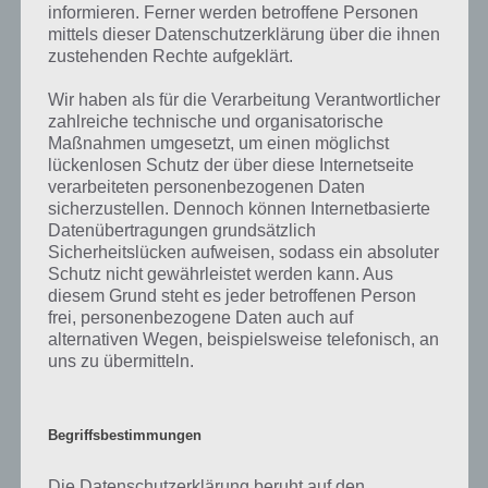
informieren. Ferner werden betroffene Personen
Wenn die Lösung nicht mehr aktuell sein sollte oder ein Wort in der
mittels dieser Datenschutzerklärung über die ihnen
Lösung von 94 Prozent fehlt, so teile uns die korrekten Lösungen
zustehenden Rechte aufgeklärt.
einfach in den Kommentaren mit. Nur so können wir stets die
aktuellen Antworten auf die zahlreichen Fragen in der App geben.
Wir haben als für die Verarbeitung Verantwortlicher
zahlreiche technische und organisatorische
Maßnahmen umgesetzt, um einen möglichst
Darum geht es bei 94%
lückenlosen Schutz der über diese Internetseite
verarbeiteten personenbezogenen Daten
sicherzustellen. Dennoch können Internetbasierte
Was ist 94%? In der App 94% musst du auf Basis eines Bildes oder
Datenübertragungen grundsätzlich
einer Aussage die Antworten herausfinden, die von anderen Spielern
Sicherheitslücken aufweisen, sodass ein absoluter
am häufigsten genannt worden sind. Nur so kannst du das nächste
Schutz nicht gewährleistet werden kann. Aus
Level freischalten. Zusammenaddiert ergeben alle Antworten 94
diesem Grund steht es jeder betroffenen Person
Prozent, wovon die App ihren Namen hat. Entsprechend ist 94
frei, personenbezogene Daten auch auf
Prozent ein Wort und Rätsel-Spiel. Bereits über 10 Millionen mal
alternativen Wegen, beispielsweise telefonisch, an
wurde die App mittlerweile heruntergeladen und gehört mit zu den
uns zu übermitteln.
erfolgreichsten Spiele Apps in diesem Genre im Google Play Store
und iTunes App Store.
Begriffsbestimmungen
Die Datenschutzerklärung beruht auf den