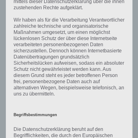
mittels dieser Datenschutzerklärung über die ihnen
mit. Nur so können wir stets die aktuellen Antworten auf die
zustehenden Rechte aufgeklärt.
zahlreichen Fragen und Sachverhalte in der App geben. Da die
Entwickler die Lösungen immer mal wieder verändern.
Wir haben als für die Verarbeitung Verantwortlicher
zahlreiche technische und organisatorische
Maßnahmen umgesetzt, um einen möglichst
Darum geht es bei 94%
lückenlosen Schutz der über diese Internetseite
verarbeiteten personenbezogenen Daten
Was ist 94%? In der App 94% musst du auf Basis eines Bildes oder
sicherzustellen. Dennoch können Internetbasierte
einer Aussage die Antworten herausfinden, die von anderen Spielern
Datenübertragungen grundsätzlich
am häufigsten genannt worden sind. Nur so kannst du das nächste
Sicherheitslücken aufweisen, sodass ein absoluter
Schutz nicht gewährleistet werden kann. Aus
Level freischalten. Zusammenaddiert ergeben alle Antworten 94
diesem Grund steht es jeder betroffenen Person
Prozent, wovon die App ihren Namen hat. Entsprechend ist 94
frei, personenbezogene Daten auch auf
Prozent ein Wort und Rätsel-Spiel. Bereits über 10 Millionen mal
alternativen Wegen, beispielsweise telefonisch, an
wurde die App mittlerweile heruntergeladen und gehört mit zu den
uns zu übermitteln.
erfolgreichsten Spiele Apps in diesem Genre im Google Play Store
und iTunes App Store.
Begriffsbestimmungen
Die Datenschutzerklärung beruht auf den
Auf WhatsApp teilen
Teilen auf Facebook
Begrifflichkeiten, die durch den Europäischen