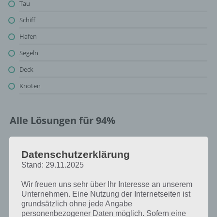
Tau
Schiff
Hafen
Segeln
Deck
Knoten
Alle Lösungen für 94%
Oben findest du bereits die Lösung zum Bild: Tau (Seil). Da die
Reihenfolge bei jedem Spieler anders ist, können wir dir nicht das
Datenschutzerklärung
exakte Level anzeigen, weshalb du über unsere Komplettlösung
Stand: 29.11.2025
jedoch trotzdem zu jedem Sachverhalt die entsprechenden
Antworten findest!
Wir freuen uns sehr über Ihr Interesse an unserem
Unternehmen. Eine Nutzung der Internetseiten ist
grundsätzlich ohne jede Angabe
Weitere Lösungen zu 94%
personenbezogener Daten möglich. Sofern eine