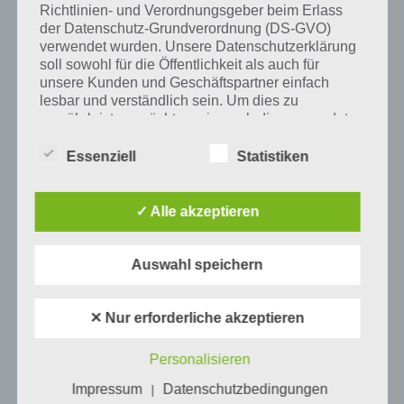
Richtlinien- und Verordnungsgeber beim Erlass
Tweet auf Twitter
der Datenschutz-Grundverordnung (DS-GVO)
verwendet wurden. Unsere Datenschutzerklärung
soll sowohl für die Öffentlichkeit als auch für
unsere Kunden und Geschäftspartner einfach
Mehr Artikel hier auf Touchportal
lesbar und verständlich sein. Um dies zu
gewährleisten, möchten wir vorab die verwendeten
Begrifflichkeiten erläutern.
Essenziell
Statistiken
Wir verwenden in dieser Datenschutzerklärung
unter anderem die folgenden Begriffe:
✓ Alle akzeptieren
a) personenbezogene Daten
Auswahl speichern
Personenbezogene Daten sind alle
Informationen, die sich auf eine identifizierte
✕ Nur erforderliche akzeptieren
oder identifizierbare natürliche Person (im
0
KOMMENTARE
Folgenden „betroffene Person") beziehen.
Personalisieren
Als identifizierbar wird eine natürliche
Person angesehen, die direkt oder indirekt,
Impressum
Datenschutzbedingungen
|