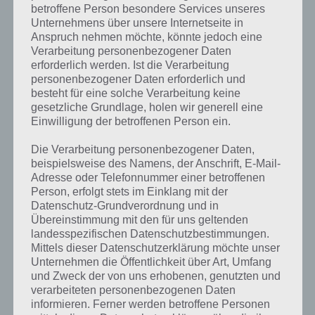
betroffene Person besondere Services unseres
gesucht
? Schaue in
unsere
Unternehmens über unsere Internetseite in
Komplettlösung zur App
! Dort
Anspruch nehmen möchte, könnte jedoch eine
Verarbeitung personenbezogener Daten
kannst du mit der Suche
erforderlich werden. Ist die Verarbeitung
schnell die Antworten und
personenbezogener Daten erforderlich und
besteht für eine solche Verarbeitung keine
Lösungen der über 300 Level
gesetzliche Grundlage, holen wir generell eine
Einwilligung der betroffenen Person ein.
finden!
Die Verarbeitung personenbezogener Daten,
beispielsweise des Namens, der Anschrift, E-Mail-
Du findest Lösungen auch ohne unsere Hilfe, indem du in der App
Adresse oder Telefonnummer einer betroffenen
Münzen einsetzt. Da diese jedoch begrenzt sind, hast du hier stets
Person, erfolgt stets im Einklang mit der
die Möglichkeit alle Antworten zu finden!
Datenschutz-Grundverordnung und in
Übereinstimmung mit den für uns geltenden
landesspezifischen Datenschutzbestimmungen.
Mittels dieser Datenschutzerklärung möchte unser
Die obige Lösung stimmt leider nicht mehr?
Unternehmen die Öffentlichkeit über Art, Umfang
und Zweck der von uns erhobenen, genutzten und
Wenn die Lösung, die wir dir oben vorgestellt haben, nicht mehr
verarbeiteten personenbezogenen Daten
aktuell sein sollte oder ein Wort in der Lösung von 94 Prozent fehlt,
informieren. Ferner werden betroffene Personen
so teile uns die korrekten Lösungen einfach in den Kommentaren