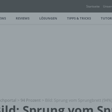
Startseite
Unser
EWS
REVIEWS
LÖSUNGEN
TIPPS & TRICKS
TUTOR
chportal
>
94 Prozent
>
Bild: Sprung vom Sprungbrett (94
ild: Sprung vom S