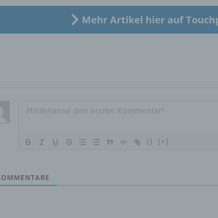
Verarbeitung Verantwortlichen verarbeitet werden.
Mehr Artikel hier auf Touch
c) Verarbeitung
Verarbeitung ist jeder mit oder ohne Hilfe automatisierter Verfa
ausgeführte Vorgang oder jede solche Vorgangsreihe im
Zusammenhang mit personenbezogenen Daten wie das Erheb
das Erfassen, die Organisation, das Ordnen, die Speicherung, 
Anpassung oder Veränderung, das Auslesen, das Abfragen, die
Verwendung, die Offenlegung durch Übermittlung, Verbreitung 
eine andere Form der Bereitstellung, den Abgleich oder die
Verknüpfung, die Einschränkung, das Löschen oder die Vernich
{}
[+]
d) Einschränkung der Verarbeitung
OMMENTARE
Einschränkung der Verarbeitung ist die Markierung gespeichert
personenbezogener Daten mit dem Ziel, ihre künftige Verarbeit
einzuschränken.