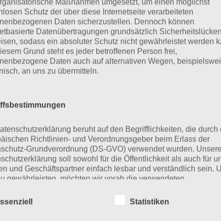
rganisatorische Maßnahmen umgesetzt, um einen möglichst
nlosen Schutz der über diese Internetseite verarbeiteten
App
! Dort kannst du mit der Such
nenbezogenen Daten sicherzustellen. Dennoch können
schnell die Antworten und Lösung
netbasierte Datenübertragungen grundsätzlich Sicherheitslücke
isen, sodass ein absoluter Schutz nicht gewährleistet werden k
über 300 Level finden!
iesem Grund steht es jeder betroffenen Person frei,
nenbezogene Daten auch auf alternativen Wegen, beispielswe
onisch, an uns zu übermitteln.
findest Lösungen auch ohne unsere Hilfe, indem du in de
diese jedoch begrenzt sind, hast du hier stets die Möglichk
den!
iffsbestimmungen
atenschutzerklärung beruht auf den Begrifflichkeiten, die durch
äischen Richtlinien- und Verordnungsgeber beim Erlass der
ie obige Lösung stimmt leider n
schutz-Grundverordnung (DS-GVO) verwendet wurden. Unser
schutzerklärung soll sowohl für die Öffentlichkeit als auch für u
n und Geschäftspartner einfach lesbar und verständlich sein.
n die Lösung, die wir dir oben vorgestellt haben, nicht meh
zu gewährleisten, möchten wir vorab die verwendeten
r ein Wort in der Lösung von 94 Prozent fehlt, so teile u
flichkeiten erläutern.
fach in den Kommentaren mit. Nur so können wir stets di
ssenziell
Statistiken
erwenden in dieser Datenschutzerklärung unter anderem die
 die zahlreichen Fragen und Sachverhalte in der App geben
nden Begriffe: