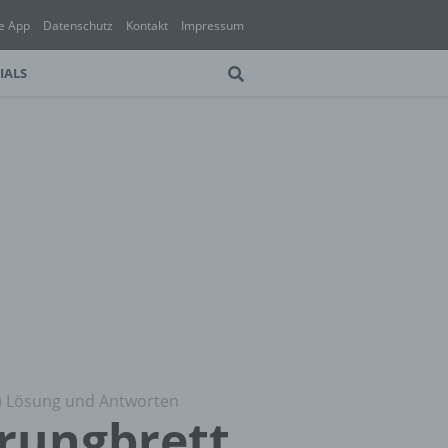
e App
Datenschutz
Kontakt
Impressum
IALS
%) Lösung und Antworten
prungbrett