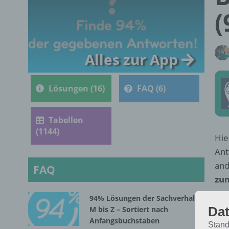
(
Alles zur App
Lösungen (16)
FAQ (6)
Tabellen
(1144)
Hie
Ant
and
FAQ
zum
94% Lösungen der Sachverhalte
Dat
M bis Z – Sortiert nach
Anfangsbuchstaben
Stand