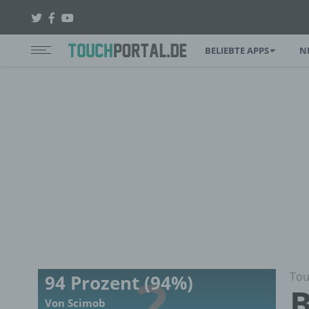
BELIEBTE APPS
N
Tou
94 Prozent (94%)
B
Von Scimob