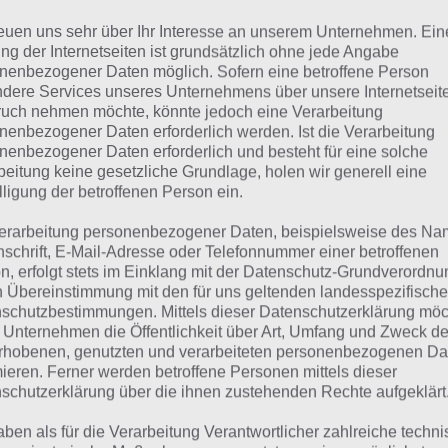
reuen uns sehr über Ihr Interesse an unserem Unternehmen. Ein
Frau
ng der Internetseiten ist grundsätzlich ohne jede Angabe
nenbezogener Daten möglich. Sofern eine betroffene Person
alto
dere Services unseres Unternehmens über unsere Internetseite
uch nehmen möchte, könnte jedoch eine Verarbeitung
Schwimmbad
nenbezogener Daten erforderlich werden. Ist die Verarbeitung
nenbezogener Daten erforderlich und besteht für eine solche
beitung keine gesetzliche Grundlage, holen wir generell eine
lligung der betroffenen Person ein.
lle Lösungen für 94%
erarbeitung personenbezogener Daten, beispielsweise des Na
nschrift, E-Mail-Adresse oder Telefonnummer einer betroffenen
n findest du bereits die Lösung zum Bild: Sprung vom Spr
n, erfolgt stets im Einklang mit der Datenschutz-Grundverordnu
n Übereinstimmung mit den für uns geltenden landesspezifisch
henfolge bei jedem Spieler anders ist, können wir dir nich
schutzbestimmungen. Mittels dieser Datenschutzerklärung mö
eigen, weshalb du über unsere Komplettlösung jedoch t
 Unternehmen die Öffentlichkeit über Art, Umfang und Zweck de
hverhalt die entsprechenden Antworten findest!
rhobenen, genutzten und verarbeiteten personenbezogenen Da
mieren. Ferner werden betroffene Personen mittels dieser
schutzerklärung über die ihnen zustehenden Rechte aufgeklärt
Weitere Lösungen zu 94% gesucht
aben als für die Verarbeitung Verantwortlicher zahlreiche techn
Schaue in
unsere Komplettlösung 