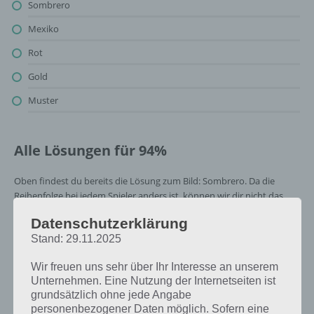
Sombrero
Mexiko
Rot
Gold
Muster
Alle Lösungen für 94%
Oben findest du bereits die Lösung zum Bild: Sombrero. Da die
Reihenfolge bei jedem Spieler anders ist, können wir dir nicht das
exakte Level anzeigen, weshalb du über unsere Komplettlösung
Datenschutzerklärung
jedoch trotzdem zu jedem Sachverhalt die entsprechenden
Stand: 29.11.2025
Antworten findest!
Wir freuen uns sehr über Ihr Interesse an unserem
Weitere Lösungen zu 94%
Unternehmen. Eine Nutzung der Internetseiten ist
grundsätzlich ohne jede Angabe
gesucht
? Schaue in
unsere
personenbezogener Daten möglich. Sofern eine