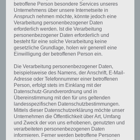
Komplettlösung zur App
! Dort
betroffene Person besondere Services unseres
Unternehmens über unsere Internetseite in
kannst du mit der Suche
Anspruch nehmen möchte, könnte jedoch eine
Verarbeitung personenbezogener Daten
schnell die Antworten und
erforderlich werden. Ist die Verarbeitung
Lösungen der über 300 Level
personenbezogener Daten erforderlich und
besteht für eine solche Verarbeitung keine
finden!
gesetzliche Grundlage, holen wir generell eine
Einwilligung der betroffenen Person ein.
Du findest Lösungen auch ohne unsere Hilfe, indem du in der App
Die Verarbeitung personenbezogener Daten,
Münzen einsetzt. Da diese jedoch begrenzt sind, hast du hier stets
beispielsweise des Namens, der Anschrift, E-Mail-
die Möglichkeit alle Antworten zu finden!
Adresse oder Telefonnummer einer betroffenen
Person, erfolgt stets im Einklang mit der
Datenschutz-Grundverordnung und in
Übereinstimmung mit den für uns geltenden
Die obige Lösung stimmt leider nicht mehr?
landesspezifischen Datenschutzbestimmungen.
Mittels dieser Datenschutzerklärung möchte unser
Wenn die Lösung, die wir dir oben vorgestellt haben, nicht mehr
Unternehmen die Öffentlichkeit über Art, Umfang
aktuell sein sollte oder ein Wort in der Lösung von 94 Prozent fehlt,
und Zweck der von uns erhobenen, genutzten und
so teile uns die korrekten Lösungen einfach in den Kommentaren
verarbeiteten personenbezogenen Daten
mit. Nur so können wir stets die aktuellen Antworten auf die
informieren. Ferner werden betroffene Personen