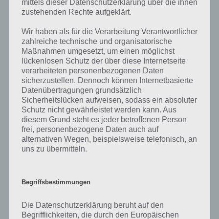
zahlreichen Fragen und Sachverhalte in der App geben. Da die
mittels dieser Datenschutzerklärung über die ihnen
Entwickler die Lösungen immer mal wieder verändern.
zustehenden Rechte aufgeklärt.
Wir haben als für die Verarbeitung Verantwortlicher
Darum geht es bei 94%
zahlreiche technische und organisatorische
Maßnahmen umgesetzt, um einen möglichst
lückenlosen Schutz der über diese Internetseite
Was ist 94%? In der App 94% musst du auf Basis eines Bildes oder
verarbeiteten personenbezogenen Daten
einer Aussage die Antworten herausfinden, die von anderen Spielern
sicherzustellen. Dennoch können Internetbasierte
am häufigsten genannt worden sind. Nur so kannst du das nächste
Datenübertragungen grundsätzlich
Level freischalten. Zusammenaddiert ergeben alle Antworten 94
Sicherheitslücken aufweisen, sodass ein absoluter
Prozent, wovon die App ihren Namen hat. Entsprechend ist 94
Schutz nicht gewährleistet werden kann. Aus
Prozent ein Wort und Rätsel-Spiel. Bereits über 10 Millionen mal
diesem Grund steht es jeder betroffenen Person
wurde die App mittlerweile heruntergeladen und gehört mit zu den
frei, personenbezogene Daten auch auf
erfolgreichsten Spiele Apps in diesem Genre im Google Play Store
alternativen Wegen, beispielsweise telefonisch, an
und iTunes App Store.
uns zu übermitteln.
Begriffsbestimmungen
Auf WhatsApp teilen
Teilen auf Facebook
Die Datenschutzerklärung beruht auf den
Tweet auf Twitter
Begrifflichkeiten, die durch den Europäischen