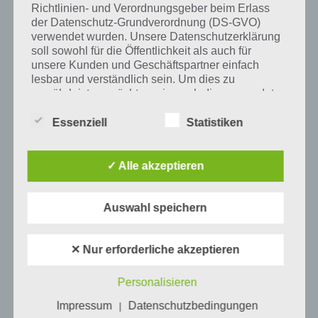
Richtlinien- und Verordnungsgeber beim Erlass
der Datenschutz-Grundverordnung (DS-GVO)
verwendet wurden. Unsere Datenschutzerklärung
soll sowohl für die Öffentlichkeit als auch für
Mehr Artikel hier auf Touchportal
unsere Kunden und Geschäftspartner einfach
lesbar und verständlich sein. Um dies zu
gewährleisten, möchten wir vorab die verwendeten
Begrifflichkeiten erläutern.
Essenziell
Statistiken
Wir verwenden in dieser Datenschutzerklärung
unter anderem die folgenden Begriffe:
✓ Alle akzeptieren
a) personenbezogene Daten
Auswahl speichern
Personenbezogene Daten sind alle
Informationen, die sich auf eine identifizierte
✕ Nur erforderliche akzeptieren
1
KOMMENTAR
oder identifizierbare natürliche Person (im
Folgenden „betroffene Person") beziehen.
neuste
Personalisieren
Als identifizierbar wird eine natürliche
Person angesehen, die direkt oder indirekt,
Impressum
Datenschutzbedingungen
|