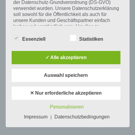
der Datenschutz-Grundverordnung (DS-GVO)
verwendet wurden. Unsere Datenschutzerklärung
Mehr Artikel hier auf Touchportal
soll sowohl für die Öffentlichkeit als auch für
unsere Kunden und Geschäftspartner einfach
lesbar und verständlich sein. Um dies zu
gewährleisten, möchten wir vorab die verwendeten
Begrifflichkeiten erläutern.
Essenziell
Statistiken
Wir verwenden in dieser Datenschutzerklärung
unter anderem die folgenden Begriffe:
✓ Alle akzeptieren
Auswahl speichern
a) personenbezogene Daten
Personenbezogene Daten sind alle
✕ Nur erforderliche akzeptieren
0
KOMMENTARE
Informationen, die sich auf eine identifizierte
oder identifizierbare natürliche Person (im
Personalisieren
Folgenden „betroffene Person") beziehen.
Als identifizierbar wird eine natürliche
Impressum
Datenschutzbedingungen
|
Person angesehen, die direkt oder indirekt,
insbesondere mittels Zuordnung zu einer
Kennung wie einem Namen, zu einer