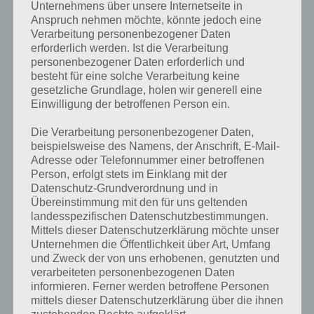
Unternehmens über unsere Internetseite in
kannst du mit der Suche
Anspruch nehmen möchte, könnte jedoch eine
schnell die Antworten und
Verarbeitung personenbezogener Daten
erforderlich werden. Ist die Verarbeitung
Lösungen der über 300 Level
personenbezogener Daten erforderlich und
besteht für eine solche Verarbeitung keine
finden!
gesetzliche Grundlage, holen wir generell eine
Einwilligung der betroffenen Person ein.
Du findest Lösungen auch ohne unsere Hilfe, indem du in der App
Die Verarbeitung personenbezogener Daten,
Münzen einsetzt. Da diese jedoch begrenzt sind, hast du hier stets
beispielsweise des Namens, der Anschrift, E-Mail-
die Möglichkeit alle Antworten zu finden!
Adresse oder Telefonnummer einer betroffenen
Person, erfolgt stets im Einklang mit der
Datenschutz-Grundverordnung und in
Die obige Lösung stimmt leider nicht mehr?
Übereinstimmung mit den für uns geltenden
landesspezifischen Datenschutzbestimmungen.
Mittels dieser Datenschutzerklärung möchte unser
Wenn die Lösung, die wir dir oben vorgestellt haben, nicht mehr
Unternehmen die Öffentlichkeit über Art, Umfang
aktuell sein sollte oder ein Wort in der Lösung von 94 Prozent fehlt,
und Zweck der von uns erhobenen, genutzten und
so teile uns die korrekten Lösungen einfach in den Kommentaren
verarbeiteten personenbezogenen Daten
mit. Nur so können wir stets die aktuellen Antworten auf die
informieren. Ferner werden betroffene Personen
zahlreichen Fragen und Sachverhalte in der App geben. Da die
mittels dieser Datenschutzerklärung über die ihnen
Entwickler die Lösungen immer mal wieder verändern.