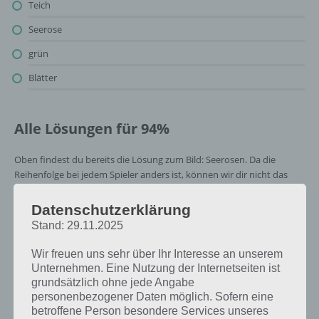
Teich
Seerose
grün
Blätter
Alle Lösungen für 94%
Oben findest du bereits die Lösung zum Bild: Seerosen. Da die
Reihenfolge bei jedem Spieler anders ist, können wir dir nicht das
exakte Level anzeigen, weshalb du über unsere Komplettlösung
jedoch trotzdem zu jedem Sachverhalt die entsprechenden
Datenschutzerklärung
Antworten findest!
Stand: 29.11.2025
Wir freuen uns sehr über Ihr Interesse an unserem
Weitere Lösungen zu 94%
Unternehmen. Eine Nutzung der Internetseiten ist
gesucht
? Schaue in
unsere
grundsätzlich ohne jede Angabe
personenbezogener Daten möglich. Sofern eine
Komplettlösung zur App
! Dort
betroffene Person besondere Services unseres