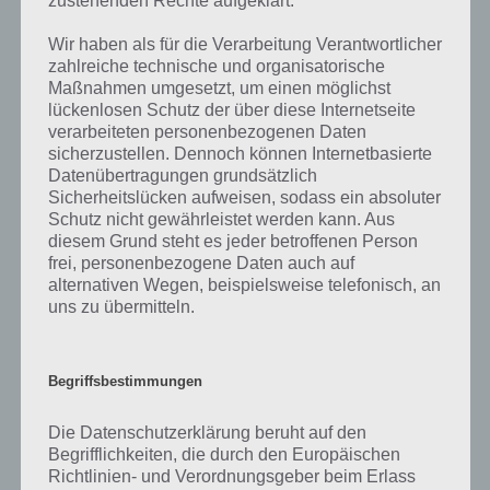
zustehenden Rechte aufgeklärt.
Wir haben als für die Verarbeitung Verantwortlicher
Darum geht es bei 94%
zahlreiche technische und organisatorische
Maßnahmen umgesetzt, um einen möglichst
Was ist 94%? In der App 94% musst du auf Basis eines Bildes oder
lückenlosen Schutz der über diese Internetseite
einer Aussage die Antworten herausfinden, die von anderen Spielern
verarbeiteten personenbezogenen Daten
am häufigsten genannt worden sind. Nur so kannst du das nächste
sicherzustellen. Dennoch können Internetbasierte
Level freischalten. Zusammenaddiert ergeben alle Antworten 94
Datenübertragungen grundsätzlich
Prozent, wovon die App ihren Namen hat. Entsprechend ist 94
Sicherheitslücken aufweisen, sodass ein absoluter
Prozent ein Wort und Rätsel-Spiel. Bereits über 10 Millionen mal
Schutz nicht gewährleistet werden kann. Aus
wurde die App mittlerweile heruntergeladen und gehört mit zu den
diesem Grund steht es jeder betroffenen Person
erfolgreichsten Spiele Apps in diesem Genre im Google Play Store
frei, personenbezogene Daten auch auf
alternativen Wegen, beispielsweise telefonisch, an
und iTunes App Store.
uns zu übermitteln.
Begriffsbestimmungen
Auf WhatsApp teilen
Teilen auf Facebook
Die Datenschutzerklärung beruht auf den
Tweet auf Twitter
Begrifflichkeiten, die durch den Europäischen
Richtlinien- und Verordnungsgeber beim Erlass