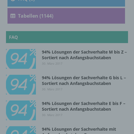
Verarbeitung ist jeder mit oder ohne Hilfe
automatisierter Verfahren ausgeführte
Tabellen (1144)
Vorgang oder jede solche Vorgangsreihe im
Zusammenhang mit personenbezogenen
Daten wie das Erheben, das Erfassen, die
Organisation, das Ordnen, die Speicherung,
FAQ
die Anpassung oder Veränderung, das
Auslesen, das Abfragen, die Verwendung,
94% Lösungen der Sachverhalte M bis Z –
die Offenlegung durch Übermittlung,
Sortiert nach Anfangsbuchstaben
Verbreitung oder eine andere Form der
30. März 2017
Bereitstellung, den Abgleich oder die
Verknüpfung, die Einschränkung, das
94% Lösungen der Sachverhalte G bis L –
Löschen oder die Vernichtung.
Sortiert nach Anfangsbuchstaben
30. März 2017
d) Einschränkung der Verarbeitung
94% Lösungen der Sachverhalte E bis F –
Sortiert nach Anfangsbuchstaben
Einschränkung der Verarbeitung ist die
30. März 2017
Markierung gespeicherter
personenbezogener Daten mit dem Ziel, ihre
94% Lösungen der Sachverhalte mit
künftige Verarbeitung einzuschränken.