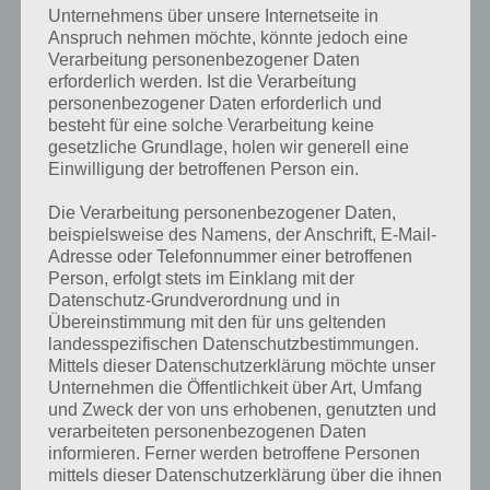
Unternehmens über unsere Internetseite in
kannst du mit der Suche
Anspruch nehmen möchte, könnte jedoch eine
Verarbeitung personenbezogener Daten
schnell die Antworten und
erforderlich werden. Ist die Verarbeitung
Lösungen der über 300 Level
personenbezogener Daten erforderlich und
besteht für eine solche Verarbeitung keine
finden!
gesetzliche Grundlage, holen wir generell eine
Einwilligung der betroffenen Person ein.
Du findest Lösungen auch ohne unsere Hilfe, indem du in der App
Die Verarbeitung personenbezogener Daten,
Münzen einsetzt. Da diese jedoch begrenzt sind, hast du hier stets
beispielsweise des Namens, der Anschrift, E-Mail-
die Möglichkeit alle Antworten zu finden!
Adresse oder Telefonnummer einer betroffenen
Person, erfolgt stets im Einklang mit der
Datenschutz-Grundverordnung und in
Übereinstimmung mit den für uns geltenden
Die obige Lösung stimmt leider nicht mehr?
landesspezifischen Datenschutzbestimmungen.
Mittels dieser Datenschutzerklärung möchte unser
Wenn die Lösung, die wir dir oben vorgestellt haben, nicht mehr
Unternehmen die Öffentlichkeit über Art, Umfang
aktuell sein sollte oder ein Wort in der Lösung von 94 Prozent fehlt,
und Zweck der von uns erhobenen, genutzten und
so teile uns die korrekten Lösungen einfach in den Kommentaren
verarbeiteten personenbezogenen Daten
mit. Nur so können wir stets die aktuellen Antworten auf die
informieren. Ferner werden betroffene Personen
zahlreichen Fragen und Sachverhalte in der App geben. Da die
mittels dieser Datenschutzerklärung über die ihnen