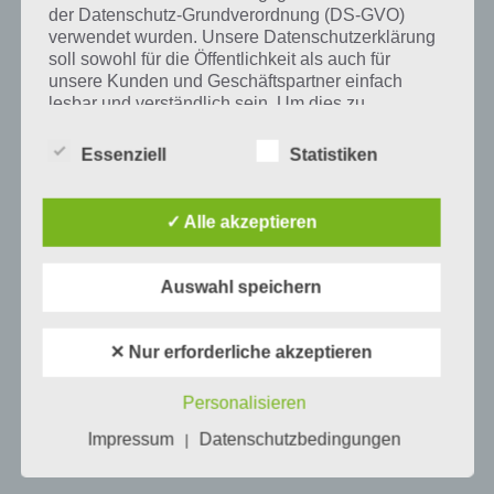
der Datenschutz-Grundverordnung (DS-GVO)
verwendet wurden. Unsere Datenschutzerklärung
soll sowohl für die Öffentlichkeit als auch für
Mehr Artikel hier auf Touchportal
unsere Kunden und Geschäftspartner einfach
lesbar und verständlich sein. Um dies zu
gewährleisten, möchten wir vorab die verwendeten
Begrifflichkeiten erläutern.
Essenziell
Statistiken
Wir verwenden in dieser Datenschutzerklärung
unter anderem die folgenden Begriffe:
✓ Alle akzeptieren
Auswahl speichern
a) personenbezogene Daten
Personenbezogene Daten sind alle
✕ Nur erforderliche akzeptieren
Informationen, die sich auf eine identifizierte
0
KOMMENTARE
oder identifizierbare natürliche Person (im
Personalisieren
Folgenden „betroffene Person") beziehen.
Als identifizierbar wird eine natürliche
Impressum
Datenschutzbedingungen
|
Person angesehen, die direkt oder indirekt,
insbesondere mittels Zuordnung zu einer