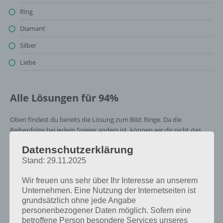
Ring
Diamant
Silber
Liebe
Alle Lösungen für 94%
Oben findest du bereits die Lösung zum Bild: Ringe. Da die
Reihenfolge bei jedem Spieler anders ist, können wir dir nicht das
exakte Level anzeigen, weshalb du über unsere Komplettlösung
Datenschutzerklärung
jedoch trotzdem zu jedem Sachverhalt die entsprechenden
Stand: 29.11.2025
Antworten findest!
Wir freuen uns sehr über Ihr Interesse an unserem
Weitere Lösungen zu 94%
Unternehmen. Eine Nutzung der Internetseiten ist
grundsätzlich ohne jede Angabe
gesucht
? Schaue in
unsere
personenbezogener Daten möglich. Sofern eine
Komplettlösung zur App
! Dort
betroffene Person besondere Services unseres