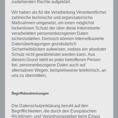
Entwickler die Lösungen immer mal wieder verändern.
zustehenden Rechte aufgeklärt.
Wir haben als für die Verarbeitung Verantwortlicher
Darum geht es bei 94%
zahlreiche technische und organisatorische
Maßnahmen umgesetzt, um einen möglichst
lückenlosen Schutz der über diese Internetseite
Was ist 94%? In der App 94% musst du auf Basis eines Bildes oder
verarbeiteten personenbezogenen Daten
einer Aussage die Antworten herausfinden, die von anderen Spielern
sicherzustellen. Dennoch können Internetbasierte
am häufigsten genannt worden sind. Nur so kannst du das nächste
Datenübertragungen grundsätzlich
Level freischalten. Zusammenaddiert ergeben alle Antworten 94
Sicherheitslücken aufweisen, sodass ein absoluter
Prozent, wovon die App ihren Namen hat. Entsprechend ist 94
Schutz nicht gewährleistet werden kann. Aus
Prozent ein Wort und Rätsel-Spiel. Bereits über 10 Millionen mal
diesem Grund steht es jeder betroffenen Person
wurde die App mittlerweile heruntergeladen und gehört mit zu den
frei, personenbezogene Daten auch auf
erfolgreichsten Spiele Apps in diesem Genre im Google Play Store
alternativen Wegen, beispielsweise telefonisch, an
und iTunes App Store.
uns zu übermitteln.
Begriffsbestimmungen
Auf WhatsApp teilen
Teilen auf Facebook
Die Datenschutzerklärung beruht auf den
Tweet auf Twitter
Begrifflichkeiten, die durch den Europäischen
Richtlinien- und Verordnungsgeber beim Erlass