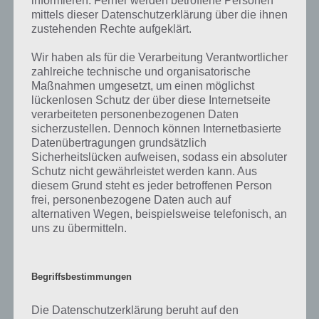
informieren. Ferner werden betroffene Personen
“
Blumenarten
” und “
Theater
“. Klicke einfach auf den Sachverhalt, um
mittels dieser Datenschutzerklärung über die ihnen
zur 94% Lösung zu gelangen.
zustehenden Rechte aufgeklärt.
Wenn die Lösung nicht mehr aktuell sein sollte oder ein Wort in der
Wir haben als für die Verarbeitung Verantwortlicher
zahlreiche technische und organisatorische
Lösung von 94 Prozent fehlt, so teile uns die korrekten Lösungen
Maßnahmen umgesetzt, um einen möglichst
einfach in den Kommentaren mit. Nur so können wir stets die
lückenlosen Schutz der über diese Internetseite
aktuellen Antworten auf die zahlreichen Fragen in der App geben.
verarbeiteten personenbezogenen Daten
sicherzustellen. Dennoch können Internetbasierte
Was ist 94%? In der App 94% musst du auf Basis eines Bildes oder
Datenübertragungen grundsätzlich
einer Aussage die Antworten herausfinden, die von anderen Spielern
Sicherheitslücken aufweisen, sodass ein absoluter
am häufigsten genannt worden sind. Nur so kannst du das nächste
Schutz nicht gewährleistet werden kann. Aus
Level freischalten. Zusammenaddiert ergeben alle Antworten 94
diesem Grund steht es jeder betroffenen Person
Prozent, wovon die App ihren Namen hat. Entsprechend ist 94
frei, personenbezogene Daten auch auf
Prozent ein Wort und Rätsel-Spiel. Bereits über 10 Millionen mal
alternativen Wegen, beispielsweise telefonisch, an
wurde die App mittlerweile heruntergeladen und gehört mit zu den
uns zu übermitteln.
erfolgreichsten Spiele Apps in diesem Genre im Google Play Store
und iTunes App Store.
Begriffsbestimmungen
Die Datenschutzerklärung beruht auf den
Auf WhatsApp teilen
Teilen auf Facebook