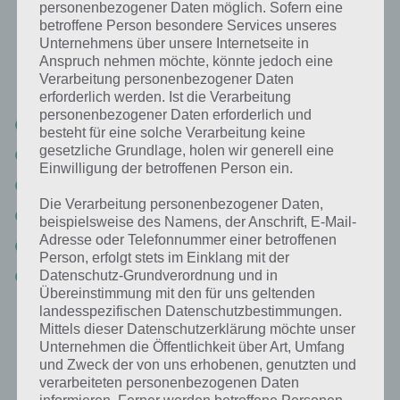
personenbezogener Daten möglich. Sofern eine
betroffene Person besondere Services unseres
Nachfolgend findest du alle richtigen Antworten zum Sachverhalt
Unternehmens über unsere Internetseite in
Bild: Reisanbau in der App 94%. Die Lösung ist dabei nach den
Anspruch nehmen möchte, könnte jedoch eine
Prozent-Werten sortiert. Hier die 94% Lösung “Bild: Reisanbau”:
Verarbeitung personenbezogener Daten
erforderlich werden. Ist die Verarbeitung
personenbezogener Daten erforderlich und
Grün
besteht für eine solche Verarbeitung keine
gesetzliche Grundlage, holen wir generell eine
Häuser
Einwilligung der betroffenen Person ein.
Felder
Die Verarbeitung personenbezogener Daten,
Stufen
beispielsweise des Namens, der Anschrift, E-Mail-
Adresse oder Telefonnummer einer betroffenen
Asien
Person, erfolgt stets im Einklang mit der
Reis
Datenschutz-Grundverordnung und in
Übereinstimmung mit den für uns geltenden
landesspezifischen Datenschutzbestimmungen.
Mittels dieser Datenschutzerklärung möchte unser
Weitere Aufgaben und Rätsel im gleichen
Unternehmen die Öffentlichkeit über Art, Umfang
Level
und Zweck der von uns erhobenen, genutzten und
verarbeiteten personenbezogenen Daten
Ebenfalls im gleichen Level wie “Bild: Reisanbau” befinden sich