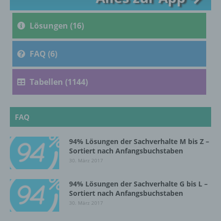
c) Verarbeitung
Lösungen (16)
Verarbeitung ist jeder mit oder ohne Hilfe
automatisierter Verfahren ausgeführte
Vorgang oder jede solche Vorgangsreihe im
FAQ (6)
Zusammenhang mit personenbezogenen
Daten wie das Erheben, das Erfassen, die
Organisation, das Ordnen, die Speicherung,
Tabellen (1144)
die Anpassung oder Veränderung, das
Auslesen, das Abfragen, die Verwendung,
die Offenlegung durch Übermittlung,
FAQ
Verbreitung oder eine andere Form der
Bereitstellung, den Abgleich oder die
Verknüpfung, die Einschränkung, das
94% Lösungen der Sachverhalte M bis Z –
Löschen oder die Vernichtung.
Sortiert nach Anfangsbuchstaben
30. März 2017
d) Einschränkung der Verarbeitung
94% Lösungen der Sachverhalte G bis L –
Sortiert nach Anfangsbuchstaben
30. März 2017
Einschränkung der Verarbeitung ist die
Markierung gespeicherter