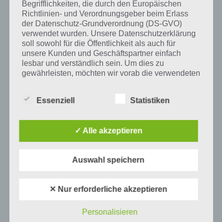
Begrifflichkeiten, die durch den Europäischen
Richtlinien- und Verordnungsgeber beim Erlass
Tweet auf Twitter
der Datenschutz-Grundverordnung (DS-GVO)
verwendet wurden. Unsere Datenschutzerklärung
soll sowohl für die Öffentlichkeit als auch für
unsere Kunden und Geschäftspartner einfach
lesbar und verständlich sein. Um dies zu
Mehr Artikel hier auf Touchportal
gewährleisten, möchten wir vorab die verwendeten
Begrifflichkeiten erläutern.
Essenziell
Statistiken
Wir verwenden in dieser Datenschutzerklärung
unter anderem die folgenden Begriffe:
✓ Alle akzeptieren
a) personenbezogene Daten
Auswahl speichern
Personenbezogene Daten sind alle
Informationen, die sich auf eine identifizierte
✕ Nur erforderliche akzeptieren
oder identifizierbare natürliche Person (im
Folgenden „betroffene Person") beziehen.
0
KOMMENTARE
Als identifizierbar wird eine natürliche
Personalisieren
Person angesehen, die direkt oder indirekt,