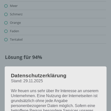
Meer
Schmerz
Orange
Faden
Tentakel
Lösung für 94%
Oben findest du bereits die Lösung rund um “Bild: Qualle”. Da die
Reihenfolge bei jedem Spieler anders ist, können wir dir nicht das
Datenschutzerklärung
exakte Level anzeigen, weshalb du über unsere Komplettlösung
Stand: 29.11.2025
jedoch trotzdem zu jedem Sachverhalt die entsprechenden
Antworten findest!
Wir freuen uns sehr über Ihr Interesse an unserem
Unternehmen. Eine Nutzung der Internetseiten ist
grundsätzlich ohne jede Angabe
Weitere Lösungen zu 94%
personenbezogener Daten möglich. Sofern eine
betroffene Person besondere Services unseres