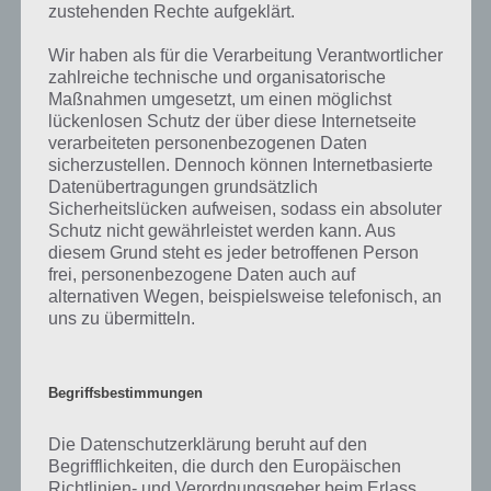
zustehenden Rechte aufgeklärt.
auf die zahlreichen Fragen und Sachverhalte in der App geben. Da
die Entwickler die Lösungen immer mal wieder verändern.
Wir haben als für die Verarbeitung Verantwortlicher
zahlreiche technische und organisatorische
Maßnahmen umgesetzt, um einen möglichst
Darum geht es bei 94%
lückenlosen Schutz der über diese Internetseite
verarbeiteten personenbezogenen Daten
Was ist 94%? In der App 94% musst du auf Basis eines Bildes oder
sicherzustellen. Dennoch können Internetbasierte
einer Aussage die Antworten herausfinden, die von anderen Spielern
Datenübertragungen grundsätzlich
am häufigsten genannt worden sind. Nur so kannst du das nächste
Sicherheitslücken aufweisen, sodass ein absoluter
Level freischalten. Zusammenaddiert ergeben alle Antworten 94
Schutz nicht gewährleistet werden kann. Aus
Prozent, wovon die App ihren Namen hat. Entsprechend ist 94
diesem Grund steht es jeder betroffenen Person
Prozent ein Wort und Rätsel-Spiel. Bereits über 10 Millionen mal
frei, personenbezogene Daten auch auf
wurde die App mittlerweile heruntergeladen und gehört mit zu den
alternativen Wegen, beispielsweise telefonisch, an
uns zu übermitteln.
erfolgreichsten Spiele Apps in diesem Genre im Google Play Store
und iTunes App Store.
Begriffsbestimmungen
Auf WhatsApp teilen
Teilen auf Facebook
Die Datenschutzerklärung beruht auf den
Begrifflichkeiten, die durch den Europäischen
Richtlinien- und Verordnungsgeber beim Erlass