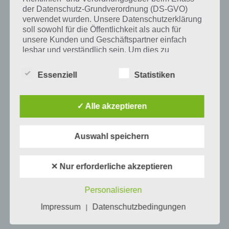
Tweet auf Twitter
der Datenschutz-Grundverordnung (DS-GVO)
verwendet wurden. Unsere Datenschutzerklärung
soll sowohl für die Öffentlichkeit als auch für
unsere Kunden und Geschäftspartner einfach
Mehr Artikel hier auf Touchportal
lesbar und verständlich sein. Um dies zu
gewährleisten, möchten wir vorab die verwendeten
Begrifflichkeiten erläutern.
Essenziell
Statistiken
Wir verwenden in dieser Datenschutzerklärung
unter anderem die folgenden Begriffe:
✓ Alle akzeptieren
Auswahl speichern
a) personenbezogene Daten
Personenbezogene Daten sind alle
✕ Nur erforderliche akzeptieren
Informationen, die sich auf eine identifizierte
oder identifizierbare natürliche Person (im
0
KOMMENTARE
Personalisieren
Folgenden „betroffene Person") beziehen.
Als identifizierbar wird eine natürliche
Impressum
Datenschutzbedingungen
|
Person angesehen, die direkt oder indirekt,
insbesondere mittels Zuordnung zu einer