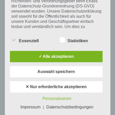
Richtlinien- und Verordnungsgeber beim Erlass
Tweet auf Twitter
der Datenschutz-Grundverordnung (DS-GVO)
verwendet wurden. Unsere Datenschutzerklärung
soll sowohl für die Öffentlichkeit als auch für
unsere Kunden und Geschäftspartner einfach
lesbar und verständlich sein. Um dies zu
Mehr Artikel hier auf Touchportal
gewährleisten, möchten wir vorab die verwendeten
Begrifflichkeiten erläutern.
Essenziell
Statistiken
Wir verwenden in dieser Datenschutzerklärung
unter anderem die folgenden Begriffe:
✓ Alle akzeptieren
a) personenbezogene Daten
Auswahl speichern
Personenbezogene Daten sind alle
✕ Nur erforderliche akzeptieren
Informationen, die sich auf eine identifizierte
oder identifizierbare natürliche Person (im
Folgenden „betroffene Person") beziehen.
Personalisieren
0
KOMMENTARE
Als identifizierbar wird eine natürliche
Impressum
Datenschutzbedingungen
|
Person angesehen, die direkt oder indirekt,
insbesondere mittels Zuordnung zu einer