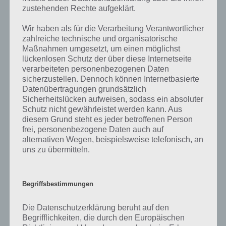
mit. Nur so können wir stets die aktuellen Antworten auf die
zustehenden Rechte aufgeklärt.
zahlreichen Fragen und Sachverhalte in der App geben. Da die
Wir haben als für die Verarbeitung Verantwortlicher
Entwickler die Lösungen immer mal wieder verändern.
zahlreiche technische und organisatorische
Maßnahmen umgesetzt, um einen möglichst
lückenlosen Schutz der über diese Internetseite
Darum geht es bei 94%
verarbeiteten personenbezogenen Daten
sicherzustellen. Dennoch können Internetbasierte
Was ist 94%? In der App 94% musst du auf Basis eines Bildes oder
Datenübertragungen grundsätzlich
einer Aussage die Antworten herausfinden, die von anderen Spielern
Sicherheitslücken aufweisen, sodass ein absoluter
am häufigsten genannt worden sind. Nur so kannst du das nächste
Schutz nicht gewährleistet werden kann. Aus
Level freischalten. Zusammenaddiert ergeben alle Antworten 94
diesem Grund steht es jeder betroffenen Person
Prozent, wovon die App ihren Namen hat. Entsprechend ist 94
frei, personenbezogene Daten auch auf
Prozent ein Wort und Rätsel-Spiel. Bereits über 10 Millionen mal
alternativen Wegen, beispielsweise telefonisch, an
wurde die App mittlerweile heruntergeladen und gehört mit zu den
uns zu übermitteln.
erfolgreichsten Spiele Apps in diesem Genre im Google Play Store
und iTunes App Store.
Begriffsbestimmungen
Die Datenschutzerklärung beruht auf den
Auf WhatsApp teilen
Teilen auf Facebook
Begrifflichkeiten, die durch den Europäischen