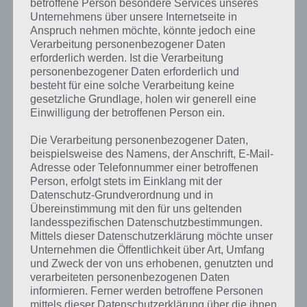
betroffene Person besondere Services unseres
gesucht
? Schaue in
unsere
Unternehmens über unsere Internetseite in
Anspruch nehmen möchte, könnte jedoch eine
Komplettlösung zur App
! Dort
Verarbeitung personenbezogener Daten
kannst du mit der Suche
erforderlich werden. Ist die Verarbeitung
personenbezogener Daten erforderlich und
schnell die Antworten und
besteht für eine solche Verarbeitung keine
gesetzliche Grundlage, holen wir generell eine
Lösungen der über 300 Level
Einwilligung der betroffenen Person ein.
finden!
Die Verarbeitung personenbezogener Daten,
beispielsweise des Namens, der Anschrift, E-Mail-
Du findest Lösungen auch ohne unsere Hilfe, indem du in der App
Adresse oder Telefonnummer einer betroffenen
Münzen einsetzt. Da diese jedoch begrenzt sind, hast du hier stets
Person, erfolgt stets im Einklang mit der
die Möglichkeit alle Antworten zu finden!
Datenschutz-Grundverordnung und in
Übereinstimmung mit den für uns geltenden
landesspezifischen Datenschutzbestimmungen.
Mittels dieser Datenschutzerklärung möchte unser
Die obige Lösung stimmt leider nicht mehr?
Unternehmen die Öffentlichkeit über Art, Umfang
und Zweck der von uns erhobenen, genutzten und
Wenn die Lösung, die wir dir oben vorgestellt haben, nicht mehr
verarbeiteten personenbezogenen Daten
aktuell sein sollte oder ein Wort in der Lösung von 94 Prozent fehlt,
informieren. Ferner werden betroffene Personen
so teile uns die korrekten Lösungen einfach in den Kommentaren
mittels dieser Datenschutzerklärung über die ihnen