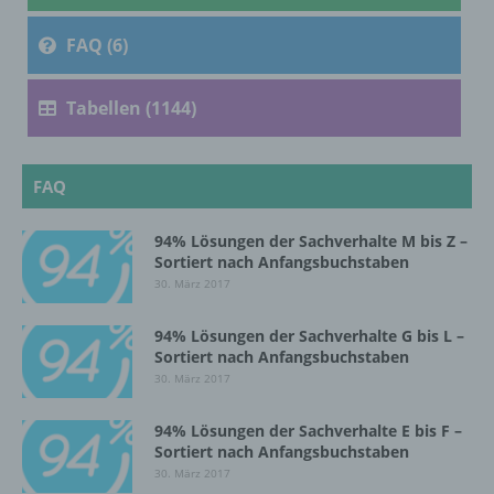
Verarbeitung ist jeder mit oder ohne Hilfe
FAQ (6)
automatisierter Verfahren ausgeführte
Vorgang oder jede solche Vorgangsreihe im
Zusammenhang mit personenbezogenen
Tabellen (1144)
Daten wie das Erheben, das Erfassen, die
Organisation, das Ordnen, die Speicherung,
die Anpassung oder Veränderung, das
FAQ
Auslesen, das Abfragen, die Verwendung,
die Offenlegung durch Übermittlung,
Verbreitung oder eine andere Form der
94% Lösungen der Sachverhalte M bis Z –
Bereitstellung, den Abgleich oder die
Sortiert nach Anfangsbuchstaben
Verknüpfung, die Einschränkung, das
30. März 2017
Löschen oder die Vernichtung.
94% Lösungen der Sachverhalte G bis L –
Sortiert nach Anfangsbuchstaben
d) Einschränkung der Verarbeitung
30. März 2017
94% Lösungen der Sachverhalte E bis F –
Einschränkung der Verarbeitung ist die
Sortiert nach Anfangsbuchstaben
Markierung gespeicherter
personenbezogener Daten mit dem Ziel, ihre
30. März 2017