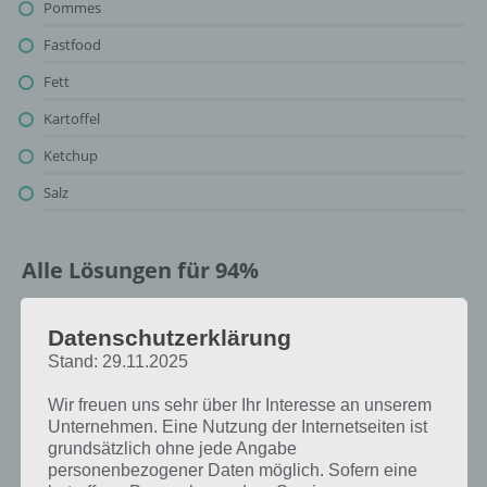
Pommes
Fastfood
Fett
Kartoffel
Ketchup
Salz
Alle Lösungen für 94%
Oben findest du bereits die Lösung zum Bild: Pommes. Da die
Datenschutzerklärung
Reihenfolge bei jedem Spieler anders ist, können wir dir nicht das
Stand: 29.11.2025
exakte Level anzeigen, weshalb du über unsere Komplettlösung
jedoch trotzdem zu jedem Sachverhalt die entsprechenden
Wir freuen uns sehr über Ihr Interesse an unserem
Antworten findest!
Unternehmen. Eine Nutzung der Internetseiten ist
grundsätzlich ohne jede Angabe
Weitere Lösungen zu 94%
personenbezogener Daten möglich. Sofern eine