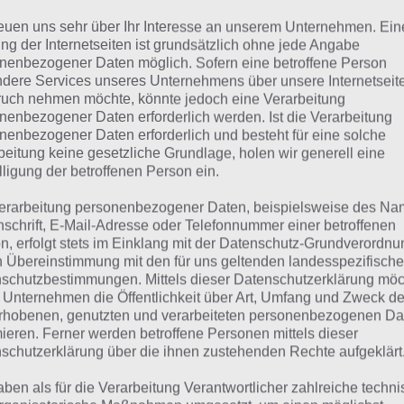
liven
reuen uns sehr über Ihr Interesse an unserem Unternehmen. Ein
ng der Internetseiten ist grundsätzlich ohne jede Angabe
talien
nenbezogener Daten möglich. Sofern eine betroffene Person
dere Services unseres Unternehmens über unsere Internetseite
Käse
uch nehmen möchte, könnte jedoch eine Verarbeitung
nenbezogener Daten erforderlich werden. Ist die Verarbeitung
Zwiebeln
nenbezogener Daten erforderlich und besteht für eine solche
beitung keine gesetzliche Grundlage, holen wir generell eine
lligung der betroffenen Person ein.
lle Lösungen für 94%
erarbeitung personenbezogener Daten, beispielsweise des Na
nschrift, E-Mail-Adresse oder Telefonnummer einer betroffenen
n, erfolgt stets im Einklang mit der Datenschutz-Grundverordnu
n findest du bereits die Lösung zum Bild: Pizza. Da die R
n Übereinstimmung mit den für uns geltenden landesspezifisch
schutzbestimmungen. Mittels dieser Datenschutzerklärung mö
eler anders ist, können wir dir nicht das exakte Level anz
 Unternehmen die Öffentlichkeit über Art, Umfang und Zweck de
ere Komplettlösung jedoch trotzdem zu jedem Sachverha
rhobenen, genutzten und verarbeiteten personenbezogenen Da
worten findest!
mieren. Ferner werden betroffene Personen mittels dieser
schutzerklärung über die ihnen zustehenden Rechte aufgeklärt
Weitere Lösungen zu 94% gesucht
aben als für die Verarbeitung Verantwortlicher zahlreiche techn