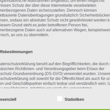
rganisatorische Maßnahmen umgesetzt, um einen möglichst
Schaue in
unsere Komplettlösung 
nlosen Schutz der über diese Internetseite verarbeiteten
nenbezogenen Daten sicherzustellen. Dennoch können
App
! Dort kannst du mit der Such
netbasierte Datenübertragungen grundsätzlich Sicherheitslücke
schnell die Antworten und Lösung
isen, sodass ein absoluter Schutz nicht gewährleistet werden k
iesem Grund steht es jeder betroffenen Person frei,
über 300 Level finden!
nenbezogene Daten auch auf alternativen Wegen, beispielswe
onisch, an uns zu übermitteln.
findest Lösungen auch ohne unsere Hilfe, indem du in de
diese jedoch begrenzt sind, hast du hier stets die Möglichk
iffsbestimmungen
den!
atenschutzerklärung beruht auf den Begrifflichkeiten, die durch
äischen Richtlinien- und Verordnungsgeber beim Erlass der
schutz-Grundverordnung (DS-GVO) verwendet wurden. Unser
ie obige Lösung stimmt leider n
schutzerklärung soll sowohl für die Öffentlichkeit als auch für u
n und Geschäftspartner einfach lesbar und verständlich sein.
zu gewährleisten, möchten wir vorab die verwendeten
n die Lösung, die wir dir oben vorgestellt haben, nicht meh
flichkeiten erläutern.
r ein Wort in der Lösung von 94 Prozent fehlt, so teile u
ssenziell
Statistiken
erwenden in dieser Datenschutzerklärung unter anderem die
fach in den Kommentaren mit. Nur so können wir stets di
nden Begriffe: