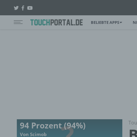
BELIEBTE APPS
N
Tou
94 Prozent (94%)
B
Von Scimob