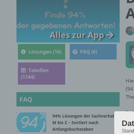
Alles zur App
Lösungen (16)
FAQ (6)
Tabellen
(1144)
Hie
(94
The
FAQ
P
94% Lösungen der Sachverhalte
Dat
M bis Z – Sortiert nach
Anfangsbuchstaben
Stand