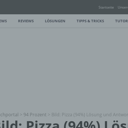
Startseite
Unser
EWS
REVIEWS
LÖSUNGEN
TIPPS & TRICKS
TUTOR
chportal
>
94 Prozent
>
Bild: Pizza (94%) Lösung und Antwo
ild: Pizza (94%) L