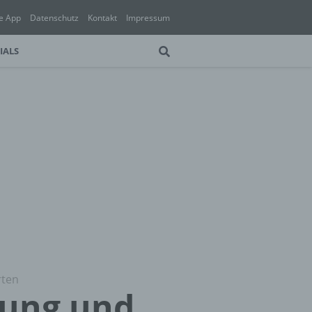
e App
Datenschutz
Kontakt
Impressum
IALS
rten
ösung und