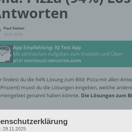
Antworten
Paul Stelzer
20.01.2018
App Empfehlung: IQ Test App
Mit zahlreichen Aufgaben zum Knobeln und Üben
JETZT KOSTENLOS HERUNTERLADEN
r findest du die 94% Lösung zum Bild: Pizza mit allen Ant
 Prozent) musst du die Lösungen eingeben, welche ander
mengebiet genannt haben könnte.
Die Lösungen zum Bil
izza
enschutzerklärung
Salami
: 29.11.2025