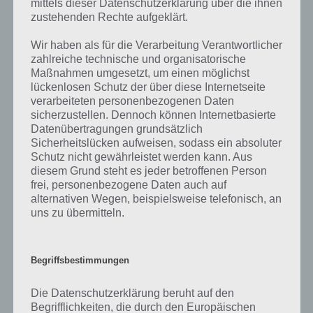
mittels dieser Datenschutzerklärung über die ihnen
mit. Nur so können wir stets die aktuellen Antworten auf die
zustehenden Rechte aufgeklärt.
zahlreichen Fragen und Sachverhalte in der App geben. Da die
Entwickler die Lösungen immer mal wieder verändern.
Wir haben als für die Verarbeitung Verantwortlicher
zahlreiche technische und organisatorische
Maßnahmen umgesetzt, um einen möglichst
Darum geht es bei 94%
lückenlosen Schutz der über diese Internetseite
verarbeiteten personenbezogenen Daten
Was ist 94%? In der App 94% musst du auf Basis eines Bildes oder
sicherzustellen. Dennoch können Internetbasierte
einer Aussage die Antworten herausfinden, die von anderen Spielern
Datenübertragungen grundsätzlich
am häufigsten genannt worden sind. Nur so kannst du das nächste
Sicherheitslücken aufweisen, sodass ein absoluter
Schutz nicht gewährleistet werden kann. Aus
Level freischalten. Zusammenaddiert ergeben alle Antworten 94
diesem Grund steht es jeder betroffenen Person
Prozent, wovon die App ihren Namen hat. Entsprechend ist 94
frei, personenbezogene Daten auch auf
Prozent ein Wort und Rätsel-Spiel. Bereits über 10 Millionen mal
alternativen Wegen, beispielsweise telefonisch, an
wurde die App mittlerweile heruntergeladen und gehört mit zu den
uns zu übermitteln.
erfolgreichsten Spiele Apps in diesem Genre im Google Play Store
und iTunes App Store.
Begriffsbestimmungen
Die Datenschutzerklärung beruht auf den
Auf WhatsApp teilen
Teilen auf Facebook
Begrifflichkeiten, die durch den Europäischen