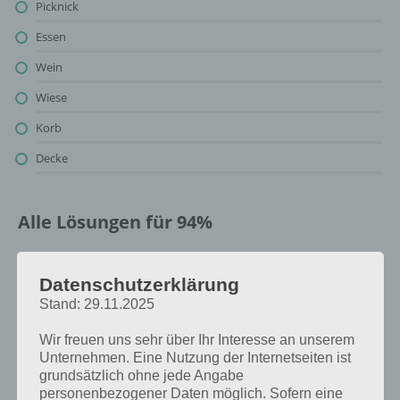
Picknick
Essen
Wein
Wiese
Korb
Decke
Alle Lösungen für 94%
Oben findest du bereits die Lösung zum Bild: Picknick / Decke. Da die
Reihenfolge bei jedem Spieler anders ist, können wir dir nicht das
Datenschutzerklärung
exakte Level anzeigen, weshalb du über unsere Komplettlösung
Stand: 29.11.2025
jedoch trotzdem zu jedem Sachverhalt die entsprechenden
Antworten findest!
Wir freuen uns sehr über Ihr Interesse an unserem
Unternehmen. Eine Nutzung der Internetseiten ist
grundsätzlich ohne jede Angabe
Weitere Lösungen zu 94%
personenbezogener Daten möglich. Sofern eine