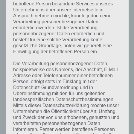
betroffene Person besondere Services unseres
gesucht
? Schaue in
unsere
Unternehmens über unsere Internetseite in
Komplettlösung zur App
! Dort
Anspruch nehmen möchte, könnte jedoch eine
Verarbeitung personenbezogener Daten
kannst du mit der Suche
erforderlich werden. Ist die Verarbeitung
schnell die Antworten und
personenbezogener Daten erforderlich und
besteht für eine solche Verarbeitung keine
Lösungen der über 300 Level
gesetzliche Grundlage, holen wir generell eine
Einwilligung der betroffenen Person ein.
finden!
Die Verarbeitung personenbezogener Daten,
beispielsweise des Namens, der Anschrift, E-Mail-
Du findest Lösungen auch ohne unsere Hilfe, indem du in der App
Adresse oder Telefonnummer einer betroffenen
Münzen einsetzt. Da diese jedoch begrenzt sind, hast du hier stets
Person, erfolgt stets im Einklang mit der
die Möglichkeit alle Antworten zu finden!
Datenschutz-Grundverordnung und in
Übereinstimmung mit den für uns geltenden
landesspezifischen Datenschutzbestimmungen.
Mittels dieser Datenschutzerklärung möchte unser
Die obige Lösung stimmt leider nicht mehr?
Unternehmen die Öffentlichkeit über Art, Umfang
und Zweck der von uns erhobenen, genutzten und
Wenn die Lösung, die wir dir oben vorgestellt haben, nicht mehr
verarbeiteten personenbezogenen Daten
aktuell sein sollte oder ein Wort in der Lösung von 94 Prozent fehlt,
informieren. Ferner werden betroffene Personen
so teile uns die korrekten Lösungen einfach in den Kommentaren