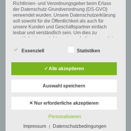
Richtlinien- und Verordnungsgeber beim Erlass
Tweet auf Twitter
der Datenschutz-Grundverordnung (DS-GVO)
verwendet wurden. Unsere Datenschutzerklärung
soll sowohl für die Öffentlichkeit als auch für
unsere Kunden und Geschäftspartner einfach
Mehr Artikel hier auf Touchportal
lesbar und verständlich sein. Um dies zu
gewährleisten, möchten wir vorab die verwendeten
Begrifflichkeiten erläutern.
Essenziell
Statistiken
Wir verwenden in dieser Datenschutzerklärung
unter anderem die folgenden Begriffe:
✓ Alle akzeptieren
a) personenbezogene Daten
Auswahl speichern
Personenbezogene Daten sind alle
Informationen, die sich auf eine identifizierte
✕ Nur erforderliche akzeptieren
oder identifizierbare natürliche Person (im
0
KOMMENTARE
Folgenden „betroffene Person") beziehen.
Personalisieren
Als identifizierbar wird eine natürliche
Person angesehen, die direkt oder indirekt,
Impressum
Datenschutzbedingungen
|