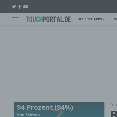
BELIEBTE APPS
N
Tou
94 Prozent (94%)
B
Von Scimob