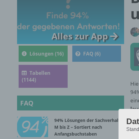
Alles zur App
Lösungen (16)
FAQ (6)
Tabellen
(1144)
Hie
94%
ein
FAQ
lau
Dat
94% Lösungen der Sachverhalte
M bis Z – Sortiert nach
Stand
Anfangsbuchstaben