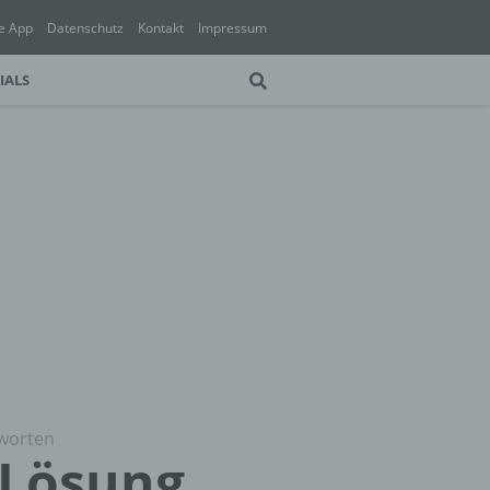
e App
Datenschutz
Kontakt
Impressum
IALS
tworten
) Lösung