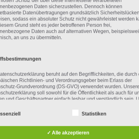
nlosen Schutz der über diese Internetseite verarbeiteten
schnell die Antworten und Lösung
nenbezogenen Daten sicherzustellen. Dennoch können
netbasierte Datenübertragungen grundsätzlich Sicherheitslücke
über 300 Level finden!
isen, sodass ein absoluter Schutz nicht gewährleistet werden k
iesem Grund steht es jeder betroffenen Person frei,
nenbezogene Daten auch auf alternativen Wegen, beispielswe
findest Lösungen auch ohne unsere Hilfe, indem du in de
onisch, an uns zu übermitteln.
diese jedoch begrenzt sind, hast du hier stets die Möglichk
den!
iffsbestimmungen
atenschutzerklärung beruht auf den Begrifflichkeiten, die durch
ie obige Lösung stimmt leider n
äischen Richtlinien- und Verordnungsgeber beim Erlass der
schutz-Grundverordnung (DS-GVO) verwendet wurden. Unser
schutzerklärung soll sowohl für die Öffentlichkeit als auch für u
n die Lösung, die wir dir oben vorgestellt haben, nicht meh
n und Geschäftspartner einfach lesbar und verständlich sein.
r ein Wort in der Lösung von 94 Prozent fehlt, so teile u
zu gewährleisten, möchten wir vorab die verwendeten
flichkeiten erläutern.
fach in den Kommentaren mit. Nur so können wir stets di
ssenziell
Statistiken
 die zahlreichen Fragen und Sachverhalte in der App geben
erwenden in dieser Datenschutzerklärung unter anderem die
ungen immer mal wieder verändern.
nden Begriffe:
✓ Alle akzeptieren