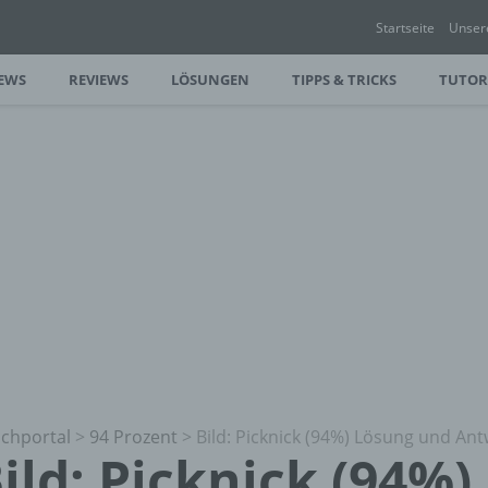
Startseite
Unser
EWS
REVIEWS
LÖSUNGEN
TIPPS & TRICKS
TUTOR
chportal
>
94 Prozent
>
Bild: Picknick (94%) Lösung und An
ild: Picknick (94%