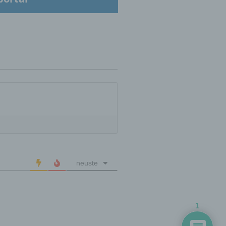
hren
en,
die
oder
tung.
neuste
er
ung
1