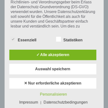
Richtlinien- und Verordnungsgeber beim Erlass
der Datenschutz-Grundverordnung (DS-GVO)
verwendet wurden. Unsere Datenschutzerklärung
soll sowohl für die Öffentlichkeit als auch für
Mehr Artikel hier auf Touchportal
unsere Kunden und Geschäftspartner einfach
lesbar und verständlich sein. Um dies zu
gewährleisten, möchten wir vorab die verwendeten
Begrifflichkeiten erläutern.
Essenziell
Statistiken
Wir verwenden in dieser Datenschutzerklärung
unter anderem die folgenden Begriffe:
✓ Alle akzeptieren
a) personenbezogene Daten
Auswahl speichern
Personenbezogene Daten sind alle
✕ Nur erforderliche akzeptieren
Informationen, die sich auf eine identifizierte
0
KOMMENTARE
oder identifizierbare natürliche Person (im
Folgenden „betroffene Person") beziehen.
Personalisieren
Als identifizierbar wird eine natürliche
Impressum
Datenschutzbedingungen
Person angesehen, die direkt oder indirekt,
|
insbesondere mittels Zuordnung zu einer