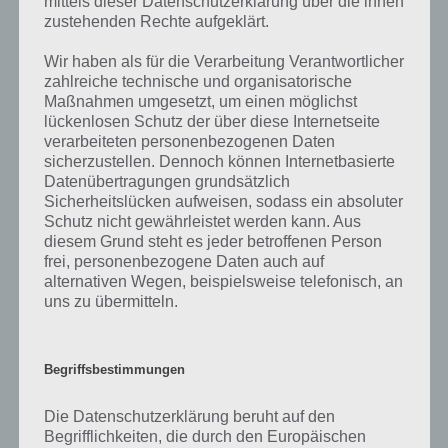
mittels dieser Datenschutzerklärung über die ihnen
zahlreichen Fragen und Sachverhalte in der App geben. Da die
zustehenden Rechte aufgeklärt.
Entwickler die Lösungen immer mal wieder verändern.
Wir haben als für die Verarbeitung Verantwortlicher
zahlreiche technische und organisatorische
Darum geht es bei 94%
Maßnahmen umgesetzt, um einen möglichst
lückenlosen Schutz der über diese Internetseite
Was ist 94%? In der App 94% musst du auf Basis eines Bildes oder
verarbeiteten personenbezogenen Daten
einer Aussage die Antworten herausfinden, die von anderen Spielern
sicherzustellen. Dennoch können Internetbasierte
am häufigsten genannt worden sind. Nur so kannst du das nächste
Datenübertragungen grundsätzlich
Level freischalten. Zusammenaddiert ergeben alle Antworten 94
Sicherheitslücken aufweisen, sodass ein absoluter
Prozent, wovon die App ihren Namen hat. Entsprechend ist 94
Schutz nicht gewährleistet werden kann. Aus
Prozent ein Wort und Rätsel-Spiel. Bereits über 10 Millionen mal
diesem Grund steht es jeder betroffenen Person
wurde die App mittlerweile heruntergeladen und gehört mit zu den
frei, personenbezogene Daten auch auf
erfolgreichsten Spiele Apps in diesem Genre im Google Play Store
alternativen Wegen, beispielsweise telefonisch, an
und iTunes App Store.
uns zu übermitteln.
Begriffsbestimmungen
Auf WhatsApp teilen
Teilen auf Facebook
Die Datenschutzerklärung beruht auf den
Tweet auf Twitter
Begrifflichkeiten, die durch den Europäischen