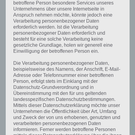
betroffene Person besondere Services unseres
Komplettlösung zur App
! Dort
Unternehmens über unsere Internetseite in
kannst du mit der Suche
Anspruch nehmen möchte, könnte jedoch eine
Verarbeitung personenbezogener Daten
schnell die Antworten und
erforderlich werden. Ist die Verarbeitung
personenbezogener Daten erforderlich und
Lösungen der über 300 Level
besteht für eine solche Verarbeitung keine
finden!
gesetzliche Grundlage, holen wir generell eine
Einwilligung der betroffenen Person ein.
Du findest Lösungen auch ohne unsere Hilfe, indem du in der App
Die Verarbeitung personenbezogener Daten,
Münzen einsetzt. Da diese jedoch begrenzt sind, hast du hier stets
beispielsweise des Namens, der Anschrift, E-Mail-
die Möglichkeit alle Antworten zu finden!
Adresse oder Telefonnummer einer betroffenen
Person, erfolgt stets im Einklang mit der
Datenschutz-Grundverordnung und in
Übereinstimmung mit den für uns geltenden
Die obige Lösung stimmt leider nicht mehr?
landesspezifischen Datenschutzbestimmungen.
Mittels dieser Datenschutzerklärung möchte unser
Wenn die Lösung, die wir dir oben vorgestellt haben, nicht mehr
Unternehmen die Öffentlichkeit über Art, Umfang
aktuell sein sollte oder ein Wort in der Lösung von 94 Prozent fehlt,
und Zweck der von uns erhobenen, genutzten und
so teile uns die korrekten Lösungen einfach in den Kommentaren
verarbeiteten personenbezogenen Daten
mit. Nur so können wir stets die aktuellen Antworten auf die
informieren. Ferner werden betroffene Personen