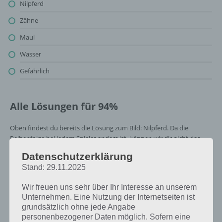
Nilpferd
Zähne
Maul
Wasser
Gefährlich
Alle Lösungen für 94%
Oben findest du bereits die Lösung zum Bild: Nilpferd. Da die
Reihenfolge bei jedem Spieler anders ist, können wir dir nicht das
exakte Level anzeigen, weshalb du über unsere Komplettlösung
Datenschutzerklärung
jedoch trotzdem zu jedem Sachverhalt die entsprechenden
Stand: 29.11.2025
Antworten findest!
Wir freuen uns sehr über Ihr Interesse an unserem
Weitere Lösungen zu 94%
Unternehmen. Eine Nutzung der Internetseiten ist
grundsätzlich ohne jede Angabe
gesucht
? Schaue in
unsere
personenbezogener Daten möglich. Sofern eine