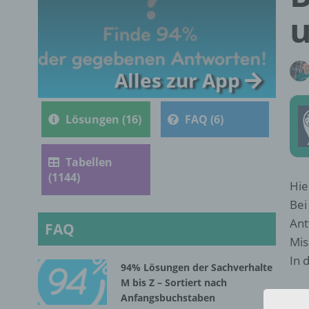
Alles zur App
Lösungen (16)
FAQ (6)
Tabellen
(1144)
Hie
Bei
Ant
FAQ
Mis
In 
94% Lösungen der Sachverhalte
M bis Z – Sortiert nach
Anfangsbuchstaben