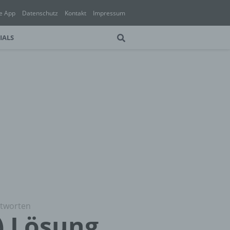
e App
Datenschutz
Kontakt
Impressum
IALS
ntworten
) Lösung