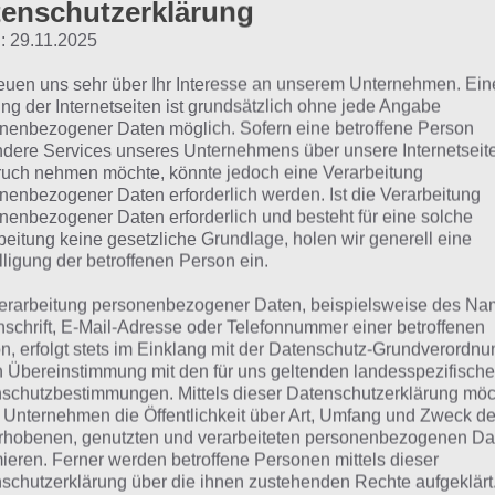
enschutzerklärung
Schaue in
unsere Komplettlösung 
: 29.11.2025
App
! Dort kannst du mit der Such
reuen uns sehr über Ihr Interesse an unserem Unternehmen. Ein
schnell die Antworten und Lösung
ng der Internetseiten ist grundsätzlich ohne jede Angabe
über 100 Level finden!
nenbezogener Daten möglich. Sofern eine betroffene Person
dere Services unseres Unternehmens über unsere Internetseite
uch nehmen möchte, könnte jedoch eine Verarbeitung
nenbezogener Daten erforderlich werden. Ist die Verarbeitung
die Reihenfolge der Level in 94% bei jedem Spieler anders 
nenbezogener Daten erforderlich und besteht für eine solche
hfolgend die 94% Lösung zum “Bild: Mischpult”.
beitung keine gesetzliche Grundlage, holen wir generell eine
lligung der betroffenen Person ein.
ild Mischpult: Lösung fü
erarbeitung personenbezogener Daten, beispielsweise des Na
nschrift, E-Mail-Adresse oder Telefonnummer einer betroffenen
n, erfolgt stets im Einklang mit der Datenschutz-Grundverordnu
n Übereinstimmung mit den für uns geltenden landesspezifisch
hfolgend findest du alle richtigen Antworten zum Bild: Mi
schutzbestimmungen. Mittels dieser Datenschutzerklärung mö
 Lösung ist dabei nach den Prozent-Werten sortiert. Hier 
 Unternehmen die Öffentlichkeit über Art, Umfang und Zweck de
chpult”:
rhobenen, genutzten und verarbeiteten personenbezogenen Da
mieren. Ferner werden betroffene Personen mittels dieser
schutzerklärung über die ihnen zustehenden Rechte aufgeklärt