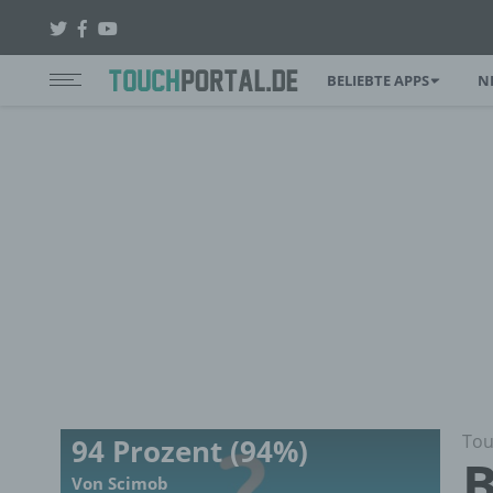
BELIEBTE APPS
N
Tou
94 Prozent (94%)
B
Von Scimob