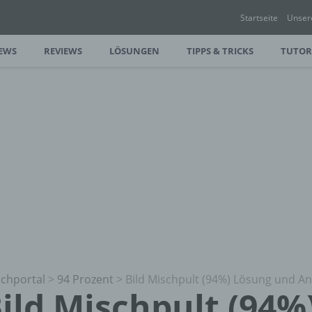
Startseite
Unser
EWS
REVIEWS
LÖSUNGEN
TIPPS & TRICKS
TUTOR
chportal
>
94 Prozent
>
Bild Mischpult (94%) Lösung und A
ild Mischpult (94%