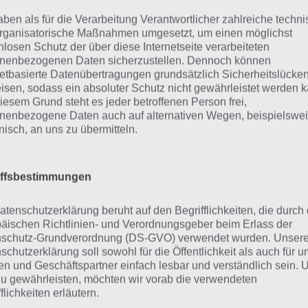
chalter
aben als für die Verarbeitung Verantwortlicher zahlreiche techn
rganisatorische Maßnahmen umgesetzt, um einen möglichst
ildschirm
nlosen Schutz der über diese Internetseite verarbeiteten
nenbezogenen Daten sicherzustellen. Dennoch können
Technik
netbasierte Datenübertragungen grundsätzlich Sicherheitslücke
isen, sodass ein absoluter Schutz nicht gewährleistet werden k
Musik
iesem Grund steht es jeder betroffenen Person frei,
nenbezogene Daten auch auf alternativen Wegen, beispielswe
onisch, an uns zu übermitteln.
Mischpult
Tonstudio
iffsbestimmungen
atenschutzerklärung beruht auf den Begrifflichkeiten, die durch
eitere Aufgaben und Rätsel im g
äischen Richtlinien- und Verordnungsgeber beim Erlass der
schutz-Grundverordnung (DS-GVO) verwendet wurden. Unser
schutzerklärung soll sowohl für die Öffentlichkeit als auch für u
nfalls im gleichen Level wie “Bild: Mischpult” befinden sich
n und Geschäftspartner einfach lesbar und verständlich sein.
 auf etwas schlägt
” und “
Eine Bohnensorte
“. Klicke einfa
zu gewährleisten, möchten wir vorab die verwendeten
zur 94% Lösung zu gelangen.
flichkeiten erläutern.