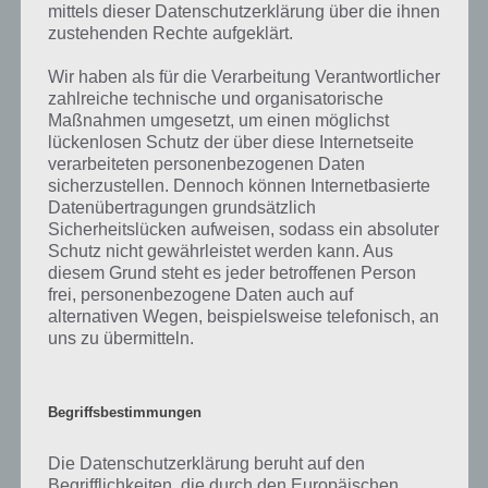
so teile uns die korrekten Lösungen einfach in den Kommentaren
mittels dieser Datenschutzerklärung über die ihnen
mit. Nur so können wir stets die aktuellen Antworten auf die
zustehenden Rechte aufgeklärt.
zahlreichen Fragen und Sachverhalte in der App geben. Da die
Wir haben als für die Verarbeitung Verantwortlicher
Entwickler die Lösungen immer mal wieder verändern.
zahlreiche technische und organisatorische
Maßnahmen umgesetzt, um einen möglichst
lückenlosen Schutz der über diese Internetseite
Darum geht es bei 94%
verarbeiteten personenbezogenen Daten
sicherzustellen. Dennoch können Internetbasierte
Was ist 94%? In der App 94% musst du auf Basis eines Bildes oder
Datenübertragungen grundsätzlich
einer Aussage die Antworten herausfinden, die von anderen Spielern
Sicherheitslücken aufweisen, sodass ein absoluter
am häufigsten genannt worden sind. Nur so kannst du das nächste
Schutz nicht gewährleistet werden kann. Aus
Level freischalten. Zusammenaddiert ergeben alle Antworten 94
diesem Grund steht es jeder betroffenen Person
Prozent, wovon die App ihren Namen hat. Entsprechend ist 94
frei, personenbezogene Daten auch auf
Prozent ein Wort und Rätsel-Spiel. Bereits über 10 Millionen mal
alternativen Wegen, beispielsweise telefonisch, an
wurde die App mittlerweile heruntergeladen und gehört mit zu den
uns zu übermitteln.
erfolgreichsten Spiele Apps in diesem Genre im Google Play Store
und iTunes App Store.
Begriffsbestimmungen
Die Datenschutzerklärung beruht auf den
Auf WhatsApp teilen
Teilen auf Facebook
Begrifflichkeiten, die durch den Europäischen