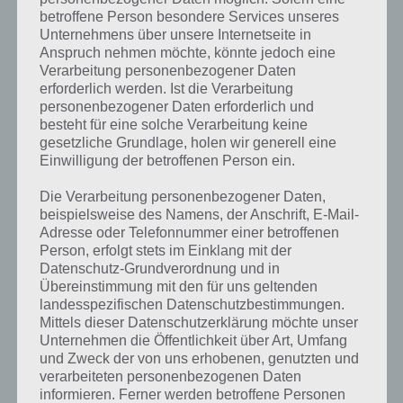
Weitere Lösungen zu 94%
betroffene Person besondere Services unseres
gesucht
? Schaue in
unsere
Unternehmens über unsere Internetseite in
Anspruch nehmen möchte, könnte jedoch eine
Komplettlösung zur App
! Dort
Verarbeitung personenbezogener Daten
kannst du mit der Suche
erforderlich werden. Ist die Verarbeitung
personenbezogener Daten erforderlich und
schnell die Antworten und
besteht für eine solche Verarbeitung keine
gesetzliche Grundlage, holen wir generell eine
Lösungen der über 300 Level
Einwilligung der betroffenen Person ein.
finden!
Die Verarbeitung personenbezogener Daten,
beispielsweise des Namens, der Anschrift, E-Mail-
Du findest Lösungen auch ohne unsere Hilfe, indem du in der App
Adresse oder Telefonnummer einer betroffenen
Münzen einsetzt. Da diese jedoch begrenzt sind, hast du hier stets
Person, erfolgt stets im Einklang mit der
die Möglichkeit alle Antworten zu finden!
Datenschutz-Grundverordnung und in
Übereinstimmung mit den für uns geltenden
landesspezifischen Datenschutzbestimmungen.
Mittels dieser Datenschutzerklärung möchte unser
Die obige Lösung stimmt leider nicht mehr?
Unternehmen die Öffentlichkeit über Art, Umfang
und Zweck der von uns erhobenen, genutzten und
Wenn die Lösung, die wir dir oben vorgestellt haben, nicht mehr
verarbeiteten personenbezogenen Daten
aktuell sein sollte oder ein Wort in der Lösung von 94 Prozent fehlt,
informieren. Ferner werden betroffene Personen