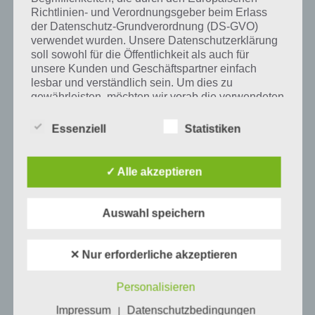
Richtlinien- und Verordnungsgeber beim Erlass
Tweet auf Twitter
der Datenschutz-Grundverordnung (DS-GVO)
verwendet wurden. Unsere Datenschutzerklärung
soll sowohl für die Öffentlichkeit als auch für
unsere Kunden und Geschäftspartner einfach
lesbar und verständlich sein. Um dies zu
Mehr Artikel hier auf Touchportal
gewährleisten, möchten wir vorab die verwendeten
Begrifflichkeiten erläutern.
Essenziell
Statistiken
Wir verwenden in dieser Datenschutzerklärung
unter anderem die folgenden Begriffe:
✓ Alle akzeptieren
a) personenbezogene Daten
Auswahl speichern
Personenbezogene Daten sind alle
Informationen, die sich auf eine identifizierte
✕ Nur erforderliche akzeptieren
oder identifizierbare natürliche Person (im
Folgenden „betroffene Person") beziehen.
0
KOMMENTARE
Personalisieren
Als identifizierbar wird eine natürliche
Person angesehen, die direkt oder indirekt,
Impressum
Datenschutzbedingungen
|