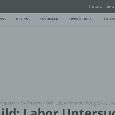
Startseite
Unser
EWS
REVIEWS
LÖSUNGEN
TIPPS & TRICKS
TUTOR
chportal
>
94 Prozent
>
Bild: Labor Untersuchung (94%) L
ild: Labor Unters