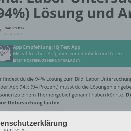
94%) Lösung und 
Paul Stelzer
21.01.2018
App Empfehlung: IQ Test App
Mit zahlreichen Aufgaben zum Knobeln und Üben
JETZT KOSTENLOS HERUNTERLADEN
r findest du die 94% Lösung zum Bild: Labor Untersuchung
 der App 94% (94 Prozent) musst du die Lösungen eingeb
sonen zu einem Themengebiet genannt haben könnte.
Di
or Untersuchung lauten
:
Dose
enschutzerklärung
Handschuhe
: 29.11.2025