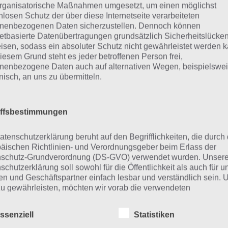
Weitere Lösungen zu 94% gesucht
rganisatorische Maßnahmen umgesetzt, um einen möglichst
nlosen Schutz der über diese Internetseite verarbeiteten
Schaue in
unsere Komplettlösung 
nenbezogenen Daten sicherzustellen. Dennoch können
App
! Dort kannst du mit der Such
netbasierte Datenübertragungen grundsätzlich Sicherheitslücke
isen, sodass ein absoluter Schutz nicht gewährleistet werden k
schnell die Antworten und Lösung
iesem Grund steht es jeder betroffenen Person frei,
nenbezogene Daten auch auf alternativen Wegen, beispielswe
über 300 Level finden!
onisch, an uns zu übermitteln.
findest Lösungen auch ohne unsere Hilfe, indem du in de
iffsbestimmungen
diese jedoch begrenzt sind, hast du hier stets die Möglichk
den!
atenschutzerklärung beruht auf den Begrifflichkeiten, die durch
äischen Richtlinien- und Verordnungsgeber beim Erlass der
schutz-Grundverordnung (DS-GVO) verwendet wurden. Unser
schutzerklärung soll sowohl für die Öffentlichkeit als auch für u
ie obige Lösung stimmt leider n
n und Geschäftspartner einfach lesbar und verständlich sein.
zu gewährleisten, möchten wir vorab die verwendeten
flichkeiten erläutern.
n die Lösung, die wir dir oben vorgestellt haben, nicht meh
r ein Wort in der Lösung von 94 Prozent fehlt, so teile u
ssenziell
Statistiken
erwenden in dieser Datenschutzerklärung unter anderem die