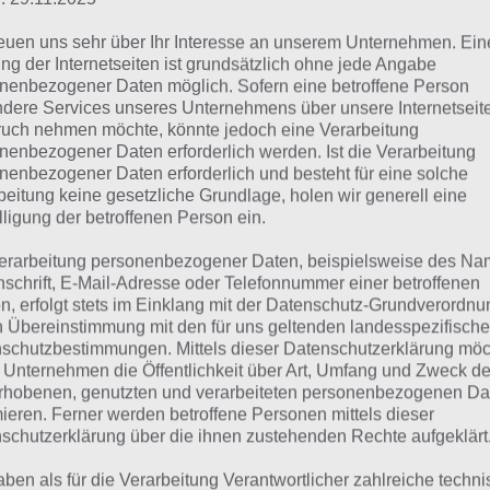
reuen uns sehr über Ihr Interesse an unserem Unternehmen. Ein
Haube
ng der Internetseiten ist grundsätzlich ohne jede Angabe
nenbezogener Daten möglich. Sofern eine betroffene Person
abrik
dere Services unseres Unternehmens über unsere Internetseite
uch nehmen möchte, könnte jedoch eine Verarbeitung
ittel
nenbezogener Daten erforderlich werden. Ist die Verarbeitung
nenbezogener Daten erforderlich und besteht für eine solche
Blau
beitung keine gesetzliche Grundlage, holen wir generell eine
lligung der betroffenen Person ein.
erarbeitung personenbezogener Daten, beispielsweise des Na
lle Lösungen für 94%
nschrift, E-Mail-Adresse oder Telefonnummer einer betroffenen
n, erfolgt stets im Einklang mit der Datenschutz-Grundverordnu
n Übereinstimmung mit den für uns geltenden landesspezifisch
n findest du bereits die Lösung zum Bild: Labor Untersuc
schutzbestimmungen. Mittels dieser Datenschutzerklärung mö
 Unternehmen die Öffentlichkeit über Art, Umfang und Zweck de
henfolge bei jedem Spieler anders ist, können wir dir nich
rhobenen, genutzten und verarbeiteten personenbezogenen Da
eigen, weshalb du über unsere Komplettlösung jedoch t
mieren. Ferner werden betroffene Personen mittels dieser
hverhalt die entsprechenden Antworten findest!
schutzerklärung über die ihnen zustehenden Rechte aufgeklärt
aben als für die Verarbeitung Verantwortlicher zahlreiche techn