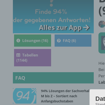
(
Alles zur App
Lösungen (16)
FAQ (6)
Tabellen
(1144)
Hie
Bei
Per
FAQ
Lab
94% Lösungen der Sachverhalte
M bis Z – Sortiert nach
Dat
Anfangsbuchstaben
Stand