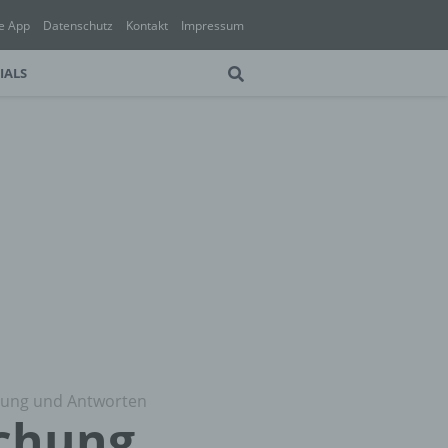
e App
Datenschutz
Kontakt
Impressum
IALS
ösung und Antworten
uchung