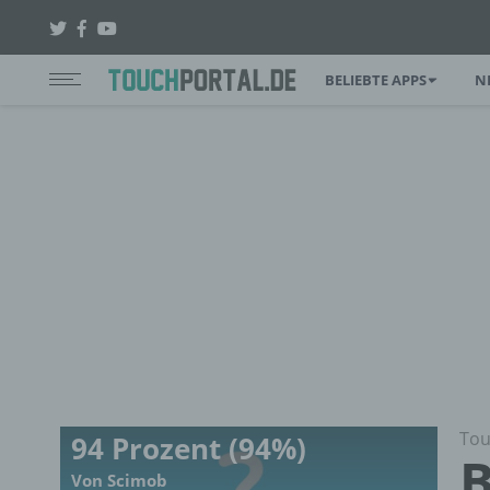
BELIEBTE APPS
N
Tou
94 Prozent (94%)
B
Von Scimob