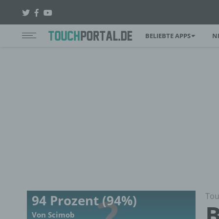
BELIEBTE APPS
N
Tou
94 Prozent (94%)
B
Von Scimob