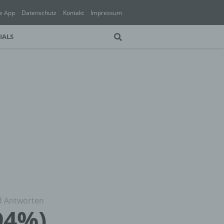
e App
Datenschutz
Kontakt
Impressum
IALS
d Antworten
94%)