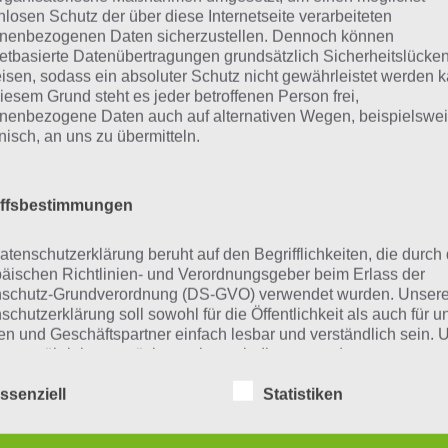
nlosen Schutz der über diese Internetseite verarbeiteten
App
! Dort kannst du mit der Such
nenbezogenen Daten sicherzustellen. Dennoch können
netbasierte Datenübertragungen grundsätzlich Sicherheitslücke
schnell die Antworten und Lösung
isen, sodass ein absoluter Schutz nicht gewährleistet werden k
über 300 Level finden!
iesem Grund steht es jeder betroffenen Person frei,
nenbezogene Daten auch auf alternativen Wegen, beispielswe
onisch, an uns zu übermitteln.
findest Lösungen auch ohne unsere Hilfe, indem du in de
diese jedoch begrenzt sind, hast du hier stets die Möglichk
iffsbestimmungen
den!
atenschutzerklärung beruht auf den Begrifflichkeiten, die durch
äischen Richtlinien- und Verordnungsgeber beim Erlass der
ie obige Lösung stimmt leider n
schutz-Grundverordnung (DS-GVO) verwendet wurden. Unser
schutzerklärung soll sowohl für die Öffentlichkeit als auch für u
n und Geschäftspartner einfach lesbar und verständlich sein.
n die Lösung, die wir dir oben vorgestellt haben, nicht meh
zu gewährleisten, möchten wir vorab die verwendeten
flichkeiten erläutern.
r ein Wort in der Lösung von 94 Prozent fehlt, so teile u
ssenziell
Statistiken
fach in den Kommentaren mit. Nur so können wir stets di
erwenden in dieser Datenschutzerklärung unter anderem die
 die zahlreichen Fragen und Sachverhalte in der App geben
nden Begriffe: