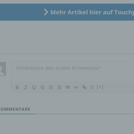
Mehr Artikel hier auf Touch
c) Verarbeitung
Verarbeitung ist jeder mit oder ohne Hilfe automatisierter Verfa
ausgeführte Vorgang oder jede solche Vorgangsreihe im
Zusammenhang mit personenbezogenen Daten wie das Erheb
das Erfassen, die Organisation, das Ordnen, die Speicherung, 
Anpassung oder Veränderung, das Auslesen, das Abfragen, die
Verwendung, die Offenlegung durch Übermittlung, Verbreitung 
eine andere Form der Bereitstellung, den Abgleich oder die
Verknüpfung, die Einschränkung, das Löschen oder die Vernich
{}
[+]
d) Einschränkung der Verarbeitung
OMMENTARE
Einschränkung der Verarbeitung ist die Markierung gespeichert
personenbezogener Daten mit dem Ziel, ihre künftige Verarbeit
einzuschränken.