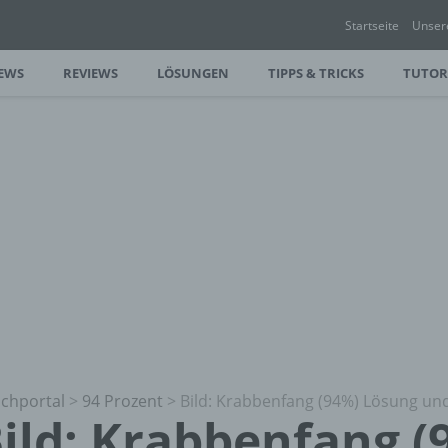
Startseite
Unser
EWS
REVIEWS
LÖSUNGEN
TIPPS & TRICKS
TUTOR
chportal
>
94 Prozent
>
Bild: Krabbenfang (94%) Lösung un
ild: Krabbenfang (