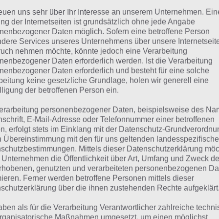
reuen uns sehr über Ihr Interesse an unserem Unternehmen. Ein
Meer
ng der Internetseiten ist grundsätzlich ohne jede Angabe
nenbezogener Daten möglich. Sofern eine betroffene Person
Boot
dere Services unseres Unternehmens über unsere Internetseite
uch nehmen möchte, könnte jedoch eine Verarbeitung
nenbezogener Daten erforderlich werden. Ist die Verarbeitung
iste
nenbezogener Daten erforderlich und besteht für eine solche
beitung keine gesetzliche Grundlage, holen wir generell eine
lligung der betroffenen Person ein.
lle Lösungen für 94%
erarbeitung personenbezogener Daten, beispielsweise des Na
nschrift, E-Mail-Adresse oder Telefonnummer einer betroffenen
n, erfolgt stets im Einklang mit der Datenschutz-Grundverordnu
n findest du bereits die Lösung zum Bild: Krabbenfang. D
n Übereinstimmung mit den für uns geltenden landesspezifisch
em Spieler anders ist, können wir dir nicht das exakte Lev
schutzbestimmungen. Mittels dieser Datenschutzerklärung mö
 Unternehmen die Öffentlichkeit über Art, Umfang und Zweck de
r unsere Komplettlösung jedoch trotzdem zu jedem Sachv
rhobenen, genutzten und verarbeiteten personenbezogenen Da
sprechenden Antworten findest!
mieren. Ferner werden betroffene Personen mittels dieser
schutzerklärung über die ihnen zustehenden Rechte aufgeklärt
Weitere Lösungen zu 94% gesucht
aben als für die Verarbeitung Verantwortlicher zahlreiche techn
Schaue in
unsere Komplettlösung 
rganisatorische Maßnahmen umgesetzt, um einen möglichst