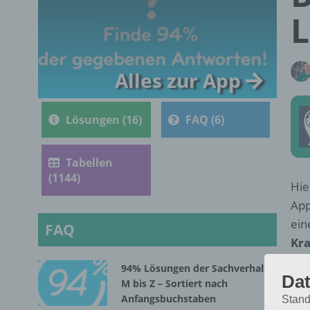
L
Alles zur App
Lösungen (16)
FAQ (6)
Tabellen
(1144)
Hie
App
ein
FAQ
Kra
94% Lösungen der Sachverhalte
Dat
M bis Z – Sortiert nach
Anfangsbuchstaben
Stand
F