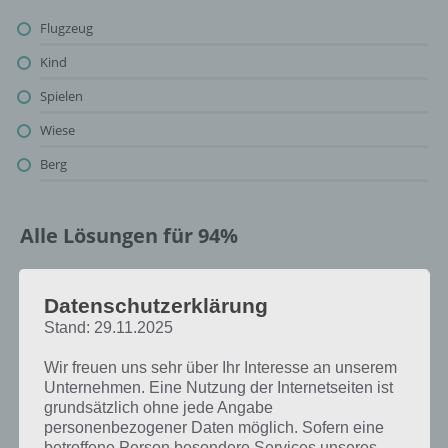
Flugzeug
Kind
Spielen
Wiese
Berg
Alle Lösungen für 94%
Oben findest du bereits die Lösung zum Bild: Kind mit Flugzeug. Da
die Reihenfolge bei jedem Spieler anders ist, können wir dir nicht das
Datenschutzerklärung
exakte Level anzeigen, weshalb du über unsere Komplettlösung
Stand: 29.11.2025
jedoch trotzdem zu jedem Sachverhalt die entsprechenden
Antworten findest!
Wir freuen uns sehr über Ihr Interesse an unserem
Unternehmen. Eine Nutzung der Internetseiten ist
grundsätzlich ohne jede Angabe
Weitere Lösungen zu 94%
personenbezogener Daten möglich. Sofern eine
betroffene Person besondere Services unseres