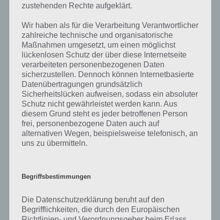
mit. Nur so können wir stets die aktuellen Antworten auf die
zustehenden Rechte aufgeklärt.
zahlreichen Fragen und Sachverhalte in der App geben. Da die
Entwickler die Lösungen immer mal wieder verändern.
Wir haben als für die Verarbeitung Verantwortlicher
zahlreiche technische und organisatorische
Maßnahmen umgesetzt, um einen möglichst
Darum geht es bei 94%
lückenlosen Schutz der über diese Internetseite
verarbeiteten personenbezogenen Daten
Was ist 94%? In der App 94% musst du auf Basis eines Bildes oder
sicherzustellen. Dennoch können Internetbasierte
einer Aussage die Antworten herausfinden, die von anderen Spielern
Datenübertragungen grundsätzlich
am häufigsten genannt worden sind. Nur so kannst du das nächste
Sicherheitslücken aufweisen, sodass ein absoluter
Level freischalten. Zusammenaddiert ergeben alle Antworten 94
Schutz nicht gewährleistet werden kann. Aus
diesem Grund steht es jeder betroffenen Person
Prozent, wovon die App ihren Namen hat. Entsprechend ist 94
frei, personenbezogene Daten auch auf
Prozent ein Wort und Rätsel-Spiel. Bereits über 10 Millionen mal
alternativen Wegen, beispielsweise telefonisch, an
wurde die App mittlerweile heruntergeladen und gehört mit zu den
uns zu übermitteln.
erfolgreichsten Spiele Apps in diesem Genre im Google Play Store
und iTunes App Store.
Begriffsbestimmungen
Die Datenschutzerklärung beruht auf den
Auf WhatsApp teilen
Teilen auf Facebook
Begrifflichkeiten, die durch den Europäischen
Richtlinien- und Verordnungsgeber beim Erlass