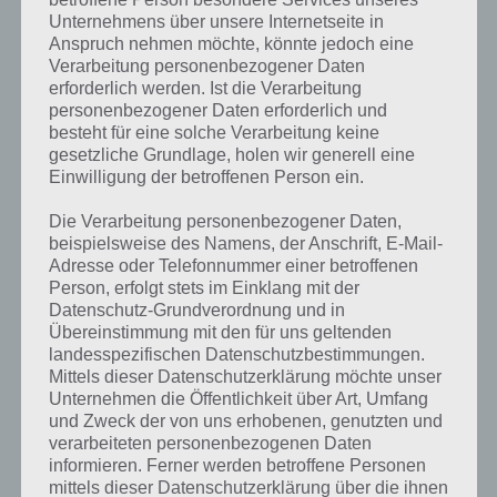
gesucht
? Schaue in
unsere
Unternehmens über unsere Internetseite in
Komplettlösung zur App
! Dort
Anspruch nehmen möchte, könnte jedoch eine
Verarbeitung personenbezogener Daten
kannst du mit der Suche
erforderlich werden. Ist die Verarbeitung
schnell die Antworten und
personenbezogener Daten erforderlich und
besteht für eine solche Verarbeitung keine
Lösungen der über 300 Level
gesetzliche Grundlage, holen wir generell eine
Einwilligung der betroffenen Person ein.
finden!
Die Verarbeitung personenbezogener Daten,
beispielsweise des Namens, der Anschrift, E-Mail-
Du findest Lösungen auch ohne unsere Hilfe, indem du in der App
Adresse oder Telefonnummer einer betroffenen
Münzen einsetzt. Da diese jedoch begrenzt sind, hast du hier stets
Person, erfolgt stets im Einklang mit der
die Möglichkeit alle Antworten zu finden!
Datenschutz-Grundverordnung und in
Übereinstimmung mit den für uns geltenden
landesspezifischen Datenschutzbestimmungen.
Mittels dieser Datenschutzerklärung möchte unser
Die obige Lösung stimmt leider nicht mehr?
Unternehmen die Öffentlichkeit über Art, Umfang
und Zweck der von uns erhobenen, genutzten und
Wenn die Lösung, die wir dir oben vorgestellt haben, nicht mehr
verarbeiteten personenbezogenen Daten
aktuell sein sollte oder ein Wort in der Lösung von 94 Prozent fehlt,
informieren. Ferner werden betroffene Personen
so teile uns die korrekten Lösungen einfach in den Kommentaren
mittels dieser Datenschutzerklärung über die ihnen