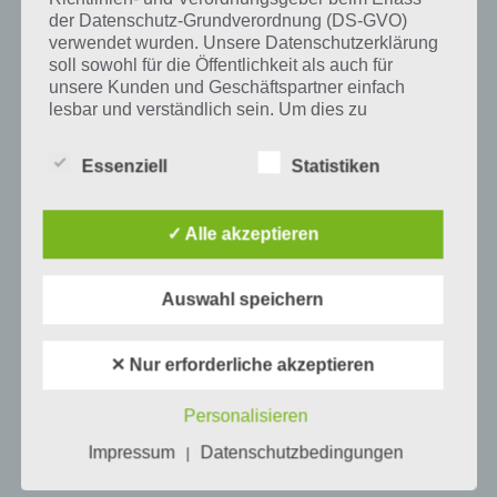
Tweet auf Twitter
der Datenschutz-Grundverordnung (DS-GVO)
verwendet wurden. Unsere Datenschutzerklärung
soll sowohl für die Öffentlichkeit als auch für
unsere Kunden und Geschäftspartner einfach
Mehr Artikel hier auf Touchportal
lesbar und verständlich sein. Um dies zu
gewährleisten, möchten wir vorab die verwendeten
Begrifflichkeiten erläutern.
Essenziell
Statistiken
Wir verwenden in dieser Datenschutzerklärung
unter anderem die folgenden Begriffe:
✓ Alle akzeptieren
Auswahl speichern
a) personenbezogene Daten
Personenbezogene Daten sind alle
✕ Nur erforderliche akzeptieren
Informationen, die sich auf eine identifizierte
oder identifizierbare natürliche Person (im
Personalisieren
0
KOMMENTARE
Folgenden „betroffene Person") beziehen.
Als identifizierbar wird eine natürliche
Impressum
Datenschutzbedingungen
|
Person angesehen, die direkt oder indirekt,
insbesondere mittels Zuordnung zu einer