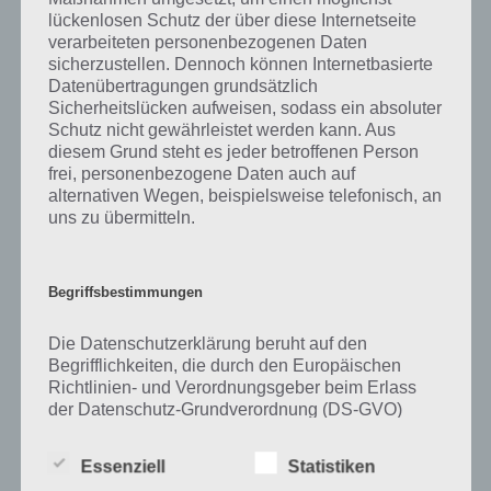
einfach auf den Sachverhalt, um zur 94% Lösung zu gelangen.
lückenlosen Schutz der über diese Internetseite
verarbeiteten personenbezogenen Daten
sicherzustellen. Dennoch können Internetbasierte
Datenübertragungen grundsätzlich
Auf WhatsApp teilen
Teilen auf Facebook
Sicherheitslücken aufweisen, sodass ein absoluter
Schutz nicht gewährleistet werden kann. Aus
diesem Grund steht es jeder betroffenen Person
Tweet auf Twitter
frei, personenbezogene Daten auch auf
alternativen Wegen, beispielsweise telefonisch, an
uns zu übermitteln.
Mehr Artikel hier auf Touchportal
Begriffsbestimmungen
Die Datenschutzerklärung beruht auf den
Begrifflichkeiten, die durch den Europäischen
Richtlinien- und Verordnungsgeber beim Erlass
der Datenschutz-Grundverordnung (DS-GVO)
verwendet wurden. Unsere Datenschutzerklärung
soll sowohl für die Öffentlichkeit als auch für
Essenziell
Statistiken
unsere Kunden und Geschäftspartner einfach