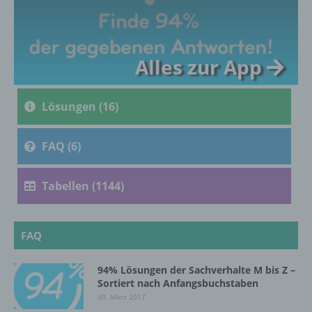
genetischen, psychischen, wirtschaftlichen,
kulturellen oder sozialen Identität dieser
natürlichen Person sind, identifiziert werden
kann.
Alles zur App
b) betroffene Person
Lösungen (16)
Betroffene Person ist jede identifizierte oder
FAQ (6)
identifizierbare natürliche Person, deren
personenbezogene Daten von dem für die
Verarbeitung Verantwortlichen verarbeitet
Tabellen (1144)
werden.
FAQ
c) Verarbeitung
Verarbeitung ist jeder mit oder ohne Hilfe
94% Lösungen der Sachverhalte M bis Z –
Sortiert nach Anfangsbuchstaben
automatisierter Verfahren ausgeführte
Vorgang oder jede solche Vorgangsreihe im
30. März 2017
Zusammenhang mit personenbezogenen