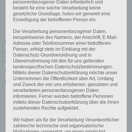
Bild Frau mit Spiegel: Lösung für 94%
personenbezogener Daten erforderlich und
besteht für eine solche Verarbeitung keine
gesetzliche Grundlage, holen wir generell eine
Nachfolgend findest du alle richtigen Antworten zum Sachverhalt
Einwilligung der betroffenen Person ein.
Bild: Frau mit Spiegel in der App 94%. Die Lösung ist dabei nach den
Prozent-Werten sortiert. Hier die 94% Lösung “Bild: Frau mit Spiegel”:
Die Verarbeitung personenbezogener Daten,
beispielsweise des Namens, der Anschrift, E-Mail-
Spiegel
Adresse oder Telefonnummer einer betroffenen
Person, erfolgt stets im Einklang mit der
Frau
Datenschutz-Grundverordnung und in
Kaputt
Übereinstimmung mit den für uns geltenden
landesspezifischen Datenschutzbestimmungen.
Gesicht
Mittels dieser Datenschutzerklärung möchte unser
Unternehmen die Öffentlichkeit über Art, Umfang
Pech
und Zweck der von uns erhobenen, genutzten und
verarbeiteten personenbezogenen Daten
informieren. Ferner werden betroffene Personen
Weitere Aufgaben und Rätsel im gleichen
mittels dieser Datenschutzerklärung über die ihnen
Level
zustehenden Rechte aufgeklärt.
Wir haben als für die Verarbeitung Verantwortlicher
Ebenfalls im gleichen Level wie “Bild: Frau mit Spiegel” befinden sich
zahlreiche technische und organisatorische
“
Ein Ort mit vielen Spiegeln
” und “
Eine Zahl, die du dir merkst
“. Klicke
Maßnahmen umgesetzt, um einen möglichst