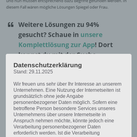
und nun müssen entsprechend dazu Begriffe gefunden werden. In
diesem Fall wären mögliche Lösungen Spiegel oder Frau.
Weitere Lösungen zu 94%
gesucht
? Schaue in
unsere
Komplettlösung zur App
! Dort
kannst du mit der Suche
schnell die Antworten und
Datenschutzerklärung
Stand: 29.11.2025
Lösungen der über 100 Level
finden!
Wir freuen uns sehr über Ihr Interesse an unserem
Unternehmen. Eine Nutzung der Internetseiten ist
grundsätzlich ohne jede Angabe
Da die Reihenfolge der Level in 94% bei jedem Spieler anders sind,
personenbezogener Daten möglich. Sofern eine
betroffene Person besondere Services unseres
findest du nachfolgend die 94% Lösung zum Sachverhalt “Bild: Frau
Unternehmens über unsere Internetseite in
mit Spiegel”.
Anspruch nehmen möchte, könnte jedoch eine
Verarbeitung personenbezogener Daten
erforderlich werden. Ist die Verarbeitung