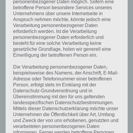
personenbezogener Daten möglich. Sofern eine
Komplettlösung zur App
! Dort
betroffene Person besondere Services unseres
kannst du mit der Suche
Unternehmens über unsere Internetseite in
Anspruch nehmen möchte, könnte jedoch eine
schnell die Antworten und
Verarbeitung personenbezogener Daten
erforderlich werden. Ist die Verarbeitung
Lösungen der über 300 Level
personenbezogener Daten erforderlich und
finden!
besteht für eine solche Verarbeitung keine
gesetzliche Grundlage, holen wir generell eine
Einwilligung der betroffenen Person ein.
Du findest Lösungen auch ohne unsere Hilfe, indem du in der App
Die Verarbeitung personenbezogener Daten,
Münzen einsetzt. Da diese jedoch begrenzt sind, hast du hier stets
beispielsweise des Namens, der Anschrift, E-Mail-
die Möglichkeit alle Antworten zu finden!
Adresse oder Telefonnummer einer betroffenen
Person, erfolgt stets im Einklang mit der
Datenschutz-Grundverordnung und in
Die obige Lösung stimmt leider nicht mehr?
Übereinstimmung mit den für uns geltenden
landesspezifischen Datenschutzbestimmungen.
Mittels dieser Datenschutzerklärung möchte unser
Wenn die Lösung, die wir dir oben vorgestellt haben, nicht mehr
Unternehmen die Öffentlichkeit über Art, Umfang
aktuell sein sollte oder ein Wort in der Lösung von 94 Prozent fehlt,
und Zweck der von uns erhobenen, genutzten und
so teile uns die korrekten Lösungen einfach in den Kommentaren
verarbeiteten personenbezogenen Daten
mit. Nur so können wir stets die aktuellen Antworten auf die
informieren. Ferner werden betroffene Personen