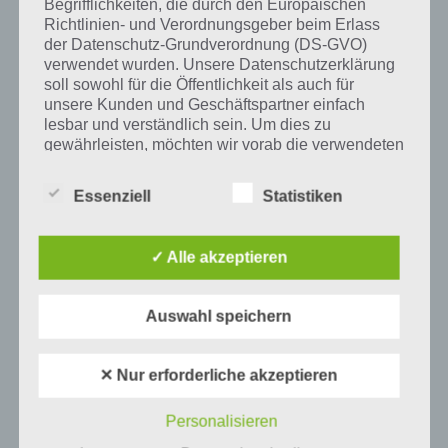
Begrifflichkeiten, die durch den Europäischen
Richtlinien- und Verordnungsgeber beim Erlass
der Datenschutz-Grundverordnung (DS-GVO)
verwendet wurden. Unsere Datenschutzerklärung
Mehr Artikel hier auf Touchportal
soll sowohl für die Öffentlichkeit als auch für
unsere Kunden und Geschäftspartner einfach
lesbar und verständlich sein. Um dies zu
gewährleisten, möchten wir vorab die verwendeten
Begrifflichkeiten erläutern.
Essenziell
Statistiken
Wir verwenden in dieser Datenschutzerklärung
unter anderem die folgenden Begriffe:
✓ Alle akzeptieren
a) personenbezogene Daten
Auswahl speichern
Personenbezogene Daten sind alle
0
KOMMENTARE
Informationen, die sich auf eine identifizierte
✕ Nur erforderliche akzeptieren
oder identifizierbare natürliche Person (im
Folgenden „betroffene Person") beziehen.
Personalisieren
Als identifizierbar wird eine natürliche
Person angesehen, die direkt oder indirekt,