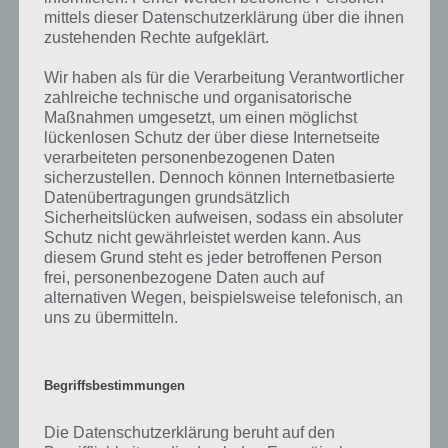
zahlreichen Fragen und Sachverhalte in der App geben. Da die
mittels dieser Datenschutzerklärung über die ihnen
Entwickler die Lösungen immer mal wieder verändern.
zustehenden Rechte aufgeklärt.
Wir haben als für die Verarbeitung Verantwortlicher
Darum geht es bei 94%
zahlreiche technische und organisatorische
Maßnahmen umgesetzt, um einen möglichst
Was ist 94%? In der App 94% musst du auf Basis eines Bildes oder
lückenlosen Schutz der über diese Internetseite
einer Aussage die Antworten herausfinden, die von anderen Spielern
verarbeiteten personenbezogenen Daten
am häufigsten genannt worden sind. Nur so kannst du das nächste
sicherzustellen. Dennoch können Internetbasierte
Level freischalten. Zusammenaddiert ergeben alle Antworten 94
Datenübertragungen grundsätzlich
Prozent, wovon die App ihren Namen hat. Entsprechend ist 94
Sicherheitslücken aufweisen, sodass ein absoluter
Prozent ein Wort und Rätsel-Spiel. Bereits über 10 Millionen mal
Schutz nicht gewährleistet werden kann. Aus
wurde die App mittlerweile heruntergeladen und gehört mit zu den
diesem Grund steht es jeder betroffenen Person
erfolgreichsten Spiele Apps in diesem Genre im Google Play Store
frei, personenbezogene Daten auch auf
und iTunes App Store.
alternativen Wegen, beispielsweise telefonisch, an
uns zu übermitteln.
Begriffsbestimmungen
Auf WhatsApp teilen
Teilen auf Facebook
Die Datenschutzerklärung beruht auf den
Tweet auf Twitter