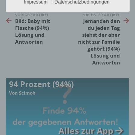
Impressum
Datenschutzbedingungen
|
insbesondere mittels Zuordnung zu einer
Kennung wie einem Namen, zu einer
VORIGER ARTIKEL
NÄCHSTER ARTIKEL
Kennnummer, zu Standortdaten, zu einer
Bild: Baby mit
Jemanden den
Online-Kennung oder zu einem oder
Flasche (94%)
du jeden Tag
mehreren besonderen Merkmalen, die
Lösung und
siehst der aber
Ausdruck der physischen, physiologischen,
genetischen, psychischen, wirtschaftlichen,
Antworten
nicht zur Familie
kulturellen oder sozialen Identität dieser
gehört (94%)
natürlichen Person sind, identifiziert werden
Lösung und
kann.
Antworten
b) betroffene Person
94 Prozent (94%)
Von Scimob
Betroffene Person ist jede identifizierte oder
identifizierbare natürliche Person, deren
personenbezogene Daten von dem für die
Verarbeitung Verantwortlichen verarbeitet
werden.
Alles zur App