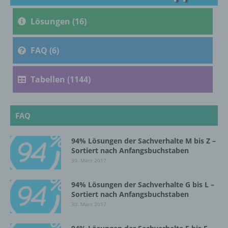
c) Verarbeitung
Lösungen (16)
Verarbeitung ist jeder mit oder ohne Hilfe
automatisierter Verfahren ausgeführte
Vorgang oder jede solche Vorgangsreihe im
FAQ (6)
Zusammenhang mit personenbezogenen
Daten wie das Erheben, das Erfassen, die
Tabellen (1144)
Organisation, das Ordnen, die Speicherung,
die Anpassung oder Veränderung, das
Auslesen, das Abfragen, die Verwendung,
die Offenlegung durch Übermittlung,
FAQ
Verbreitung oder eine andere Form der
Bereitstellung, den Abgleich oder die
94% Lösungen der Sachverhalte M bis Z –
Verknüpfung, die Einschränkung, das
Sortiert nach Anfangsbuchstaben
Löschen oder die Vernichtung.
30. März 2017
94% Lösungen der Sachverhalte G bis L –
d) Einschränkung der Verarbeitung
Sortiert nach Anfangsbuchstaben
30. März 2017
Einschränkung der Verarbeitung ist die
Markierung gespeicherter