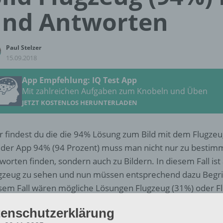
und Antworten
Paul Stelzer
15.09.2018
App Empfehlung: IQ Test App
Mit zahlreichen Aufgaben zum Knobeln und Üben
JETZT KOSTENLOS HERUNTERLADEN
r findest du die die 94% Lösung zum Bild mit dem Flugzeu
 der App 94% (94 Prozent) muss man nicht nur zu besti
worten finden, sondern auch zu Bildern. In diesem Fall ist
gzeug zu sehen und nun müssen entsprechend dazu Begri
sem Fall wären mögliche Lösungen Flugzeug (31%) oder F
enschutzerklärung
Weitere Lösungen zu 94% gesucht