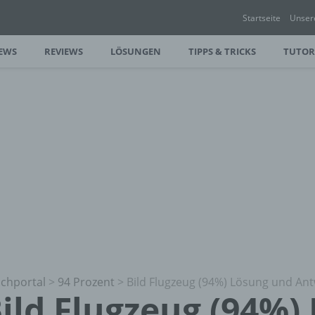
Startseite
Unser
EWS
REVIEWS
LÖSUNGEN
TIPPS & TRICKS
TUTOR
chportal
>
94 Prozent
>
Bild Flugzeug (94%) Lösung und An
ild Flugzeug (94%)