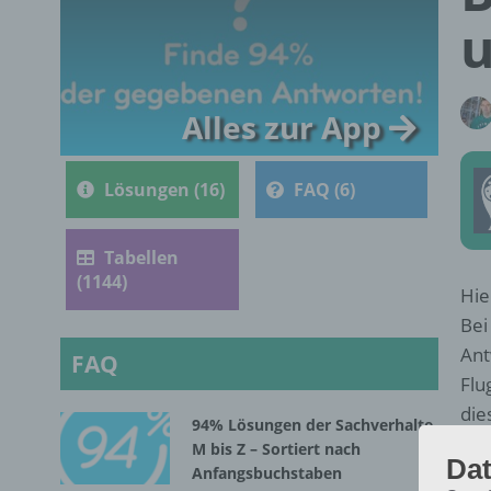
Alles zur App
Lösungen (16)
FAQ (6)
Tabellen
(1144)
Hie
Bei
Ant
FAQ
Flu
die
94% Lösungen der Sachverhalte
M bis Z – Sortiert nach
Dat
Anfangsbuchstaben