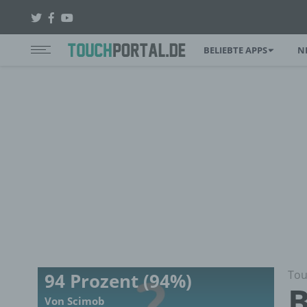
BELIEBTE APPS
N
Tou
94 Prozent (94%)
B
Von Scimob