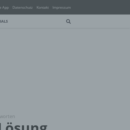
e App
Datenschutz
Kontakt
Impressum
IALS
tworten
 Lösung