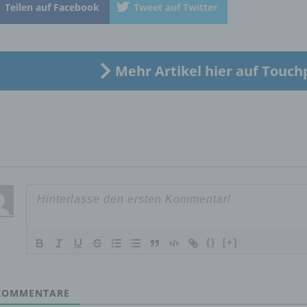
natürliche Person, deren personenbezogene Daten von dem für
Teilen auf Facebook
Tweet auf Twitter
Verarbeitung Verantwortlichen verarbeitet werden.
c) Verarbeitung
Mehr Artikel hier auf Touch
Verarbeitung ist jeder mit oder ohne Hilfe automatisierter Verfa
ausgeführte Vorgang oder jede solche Vorgangsreihe im
Zusammenhang mit personenbezogenen Daten wie das Erheb
das Erfassen, die Organisation, das Ordnen, die Speicherung, 
Anpassung oder Veränderung, das Auslesen, das Abfragen, die
Verwendung, die Offenlegung durch Übermittlung, Verbreitung 
eine andere Form der Bereitstellung, den Abgleich oder die
Verknüpfung, die Einschränkung, das Löschen oder die Vernich
d) Einschränkung der Verarbeitung
{}
[+]
Einschränkung der Verarbeitung ist die Markierung gespeichert
personenbezogener Daten mit dem Ziel, ihre künftige Verarbeit
OMMENTARE
einzuschränken.