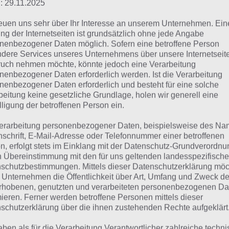
: 29.11.2025
Schaue in
unsere Komplettlösung 
reuen uns sehr über Ihr Interesse an unserem Unternehmen. Ein
App
! Dort kannst du mit der Such
ng der Internetseiten ist grundsätzlich ohne jede Angabe
schnell die Antworten und Lösung
nenbezogener Daten möglich. Sofern eine betroffene Person
dere Services unseres Unternehmens über unsere Internetseite
über 100 Level finden!
uch nehmen möchte, könnte jedoch eine Verarbeitung
nenbezogener Daten erforderlich werden. Ist die Verarbeitung
nenbezogener Daten erforderlich und besteht für eine solche
die Reihenfolge der Level in 94% bei jedem Spieler anders 
beitung keine gesetzliche Grundlage, holen wir generell eine
hfolgend die 94% Lösung zum Bild: Flugzeug.
lligung der betroffenen Person ein.
erarbeitung personenbezogener Daten, beispielsweise des Na
nschrift, E-Mail-Adresse oder Telefonnummer einer betroffenen
ild Flugzeug: Lösung für 
n, erfolgt stets im Einklang mit der Datenschutz-Grundverordnu
n Übereinstimmung mit den für uns geltenden landesspezifisch
schutzbestimmungen. Mittels dieser Datenschutzerklärung mö
hfolgend findest du alle richtigen Antworten zum Bild: Fl
 Unternehmen die Öffentlichkeit über Art, Umfang und Zweck de
rhobenen, genutzten und verarbeiteten personenbezogenen Da
 Lösung ist dabei nach den Prozent-Werten sortiert. Hier 
mieren. Ferner werden betroffene Personen mittels dieser
schutzerklärung über die ihnen zustehenden Rechte aufgeklärt
lugzeug (31%)
aben als für die Verarbeitung Verantwortlicher zahlreiche techn