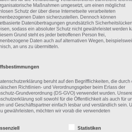
rganisatorische Maßnahmen umgesetzt, um einen möglichst
lughafen (23%)
nlosen Schutz der über diese Internetseite verarbeiteten
nenbezogenen Daten sicherzustellen. Dennoch können
eisen (16%)
netbasierte Datenübertragungen grundsätzlich Sicherheitslücke
isen, sodass ein absoluter Schutz nicht gewährleistet werden k
iesem Grund steht es jeder betroffenen Person frei,
offer (14%)
nenbezogene Daten auch auf alternativen Wegen, beispielswe
onisch, an uns zu übermitteln.
rau (6%)
Warten (4%)
iffsbestimmungen
atenschutzerklärung beruht auf den Begrifflichkeiten, die durch
eitere Aufgaben und Rätsel im g
äischen Richtlinien- und Verordnungsgeber beim Erlass der
schutz-Grundverordnung (DS-GVO) verwendet wurden. Unser
schutzerklärung soll sowohl für die Öffentlichkeit als auch für u
nfalls im gleichen Level wie “Bild: Flugzeug” befinden sich 
n und Geschäftspartner einfach lesbar und verständlich sein.
nung
” und “
Ausrüstung eines Fotografen
“. Klicke einfach
zu gewährleisten, möchten wir vorab die verwendeten
 94% Lösung zu gelangen.
flichkeiten erläutern.
ssenziell
Statistiken
erwenden in dieser Datenschutzerklärung unter anderem die
n die Lösung nicht mehr aktuell sein sollte oder ein Wort