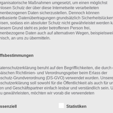
rganisatorische Maßnahmen umgesetzt, um einen möglichst
nlosen Schutz der über diese Internetseite verarbeiteten
Flohmarkt
nenbezogenen Daten sicherzustellen. Dennoch können
netbasierte Datenübertragungen grundsätzlich Sicherheitslücke
Rentner
isen, sodass ein absoluter Schutz nicht gewährleistet werden k
iesem Grund steht es jeder betroffenen Person frei,
isch
nenbezogene Daten auch auf alternativen Wegen, beispielswe
onisch, an uns zu übermitteln.
Handeln
iffsbestimmungen
eitere Aufgaben und Rätsel im g
atenschutzerklärung beruht auf den Begrifflichkeiten, die durch
äischen Richtlinien- und Verordnungsgeber beim Erlass der
nfalls im gleichen Level wie “Bild: Flohmarkt” befinden sic
schutz-Grundverordnung (DS-GVO) verwendet wurden. Unser
für fragt ein Teenager um Erlaubnis
“. Klicke einfach auf 
schutzerklärung soll sowohl für die Öffentlichkeit als auch für u
n und Geschäftspartner einfach lesbar und verständlich sein.
 Lösung zu gelangen.
zu gewährleisten, möchten wir vorab die verwendeten
flichkeiten erläutern.
n die Lösung nicht mehr aktuell sein sollte oder ein Wort
ssenziell
Statistiken
zent fehlt, so teile uns die korrekten Lösungen einfach 
erwenden in dieser Datenschutzerklärung unter anderem die