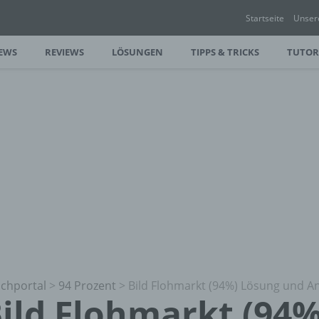
Startseite
Unser
EWS
REVIEWS
LÖSUNGEN
TIPPS & TRICKS
TUTOR
chportal
>
94 Prozent
>
Bild Flohmarkt (94%) Lösung und A
ild Flohmarkt (94