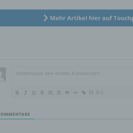
Verarbeitung Verantwortlichen verarbeitet werden.
Mehr Artikel hier auf Touch
c) Verarbeitung
Verarbeitung ist jeder mit oder ohne Hilfe automatisierter Verfa
ausgeführte Vorgang oder jede solche Vorgangsreihe im
Zusammenhang mit personenbezogenen Daten wie das Erheb
das Erfassen, die Organisation, das Ordnen, die Speicherung, 
Anpassung oder Veränderung, das Auslesen, das Abfragen, die
Verwendung, die Offenlegung durch Übermittlung, Verbreitung 
eine andere Form der Bereitstellung, den Abgleich oder die
Verknüpfung, die Einschränkung, das Löschen oder die Vernich
{}
[+]
d) Einschränkung der Verarbeitung
OMMENTARE
Einschränkung der Verarbeitung ist die Markierung gespeichert
personenbezogener Daten mit dem Ziel, ihre künftige Verarbeit
einzuschränken.