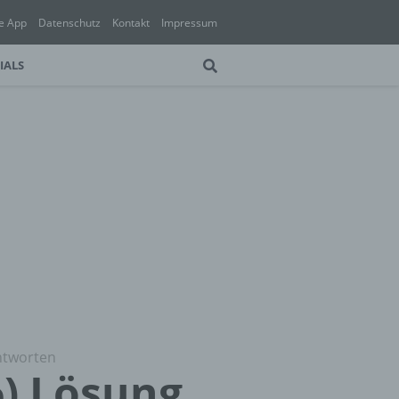
e App
Datenschutz
Kontakt
Impressum
IALS
ntworten
%) Lösung