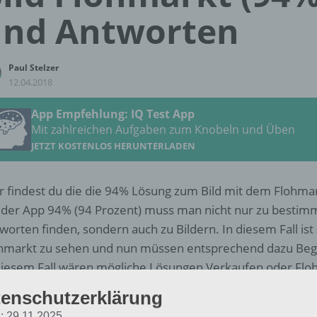
und Antworten
Paul Stelzer
12.04.2018
App Empfehlung: IQ Test App
Mit zahlreichen Aufgaben zum Knobeln und Üben
JETZT KOSTENLOS HERUNTERLADEN
r findest du die die 94% Lösung zum Bild mit dem Flohmar
 der App 94% (94 Prozent) muss man nicht nur zu besti
worten finden, sondern auch zu Bildern. In diesem Fall ist
hmarkt zu sehen und nun müssen entsprechend dazu Beg
diesem Fall wären mögliche Lösungen Verkaufen oder Flo
enschutzerklärung
Weitere Lösungen zu 94% gesucht
: 29.11.2025