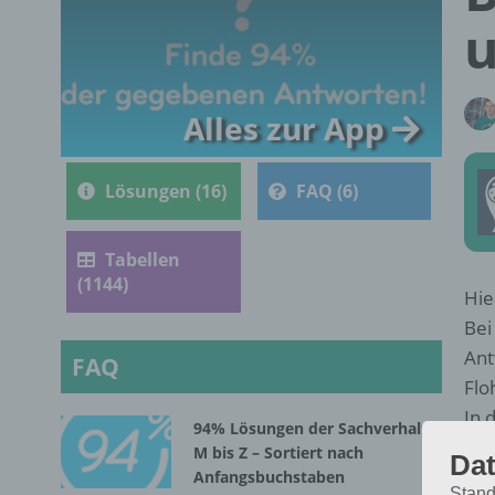
Alles zur App
Lösungen (16)
FAQ (6)
Tabellen
(1144)
Hie
Bei
Ant
FAQ
Flo
In 
94% Lösungen der Sachverhalte
M bis Z – Sortiert nach
Dat
Anfangsbuchstaben
Stand