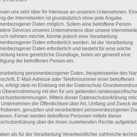
Schaue in
unsere Komplettlösung 
reuen uns sehr über Ihr Interesse an unserem Unternehmen. Ein
App
! Dort kannst du mit der Such
ng der Internetseiten ist grundsätzlich ohne jede Angabe
nenbezogener Daten möglich. Sofern eine betroffene Person
schnell die Antworten und Lösung
dere Services unseres Unternehmens über unsere Internetseite
über 100 Level finden!
uch nehmen möchte, könnte jedoch eine Verarbeitung
nenbezogener Daten erforderlich werden. Ist die Verarbeitung
nenbezogener Daten erforderlich und besteht für eine solche
die Reihenfolge der Level in 94% bei jedem Spieler anders 
beitung keine gesetzliche Grundlage, holen wir generell eine
lligung der betroffenen Person ein.
hfolgend die 94% Lösung zum Bild: Flohmarkt.
erarbeitung personenbezogener Daten, beispielsweise des Na
nschrift, E-Mail-Adresse oder Telefonnummer einer betroffenen
ild Flohmarkt: Lösung fü
n, erfolgt stets im Einklang mit der Datenschutz-Grundverordnu
n Übereinstimmung mit den für uns geltenden landesspezifisch
schutzbestimmungen. Mittels dieser Datenschutzerklärung mö
 Unternehmen die Öffentlichkeit über Art, Umfang und Zweck de
hfolgend findest du alle richtigen Antworten zum Bild: Fl
rhobenen, genutzten und verarbeiteten personenbezogenen Da
 Lösung ist dabei nach den Prozent-Werten sortiert. Hier 
mieren. Ferner werden betroffene Personen mittels dieser
schutzerklärung über die ihnen zustehenden Rechte aufgeklärt
Verkaufen
aben als für die Verarbeitung Verantwortlicher zahlreiche techn