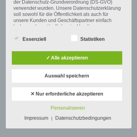
der Datenschutz-Grundverordnung (DS-GVO)
verwendet wurden. Unsere Datenschutzerklärung
soll sowohl für die Öffentlichkeit als auch für
Mehr Artikel hier auf Touchportal
unsere Kunden und Geschäftspartner einfach
lesbar und verständlich sein. Um dies zu
gewährleisten, möchten wir vorab die verwendeten
Begrifflichkeiten erläutern.
Essenziell
Statistiken
Wir verwenden in dieser Datenschutzerklärung
unter anderem die folgenden Begriffe:
✓ Alle akzeptieren
Auswahl speichern
a) personenbezogene Daten
Personenbezogene Daten sind alle
✕ Nur erforderliche akzeptieren
Informationen, die sich auf eine identifizierte
0
KOMMENTARE
oder identifizierbare natürliche Person (im
Personalisieren
Folgenden „betroffene Person") beziehen.
Als identifizierbar wird eine natürliche
Impressum
Datenschutzbedingungen
|
Person angesehen, die direkt oder indirekt,
insbesondere mittels Zuordnung zu einer
Kennung wie einem Namen, zu einer