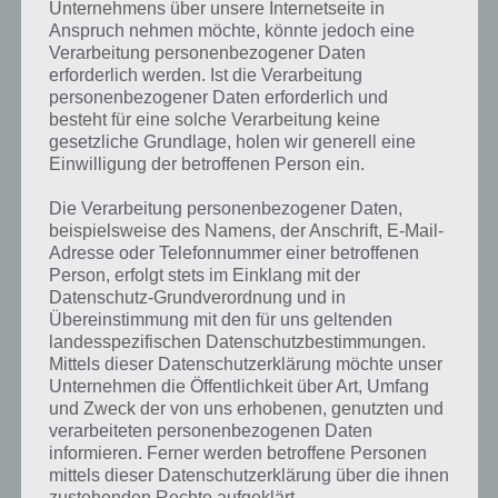
Komplettlösung zur App
! Dort
Unternehmens über unsere Internetseite in
Anspruch nehmen möchte, könnte jedoch eine
kannst du mit der Suche
Verarbeitung personenbezogener Daten
schnell die Antworten und
erforderlich werden. Ist die Verarbeitung
personenbezogener Daten erforderlich und
Lösungen der über 300 Level
besteht für eine solche Verarbeitung keine
gesetzliche Grundlage, holen wir generell eine
finden!
Einwilligung der betroffenen Person ein.
Die Verarbeitung personenbezogener Daten,
Du findest Lösungen auch ohne unsere Hilfe, indem du in der App
beispielsweise des Namens, der Anschrift, E-Mail-
Münzen einsetzt. Da diese jedoch begrenzt sind, hast du hier stets
Adresse oder Telefonnummer einer betroffenen
die Möglichkeit alle Antworten zu finden!
Person, erfolgt stets im Einklang mit der
Datenschutz-Grundverordnung und in
Übereinstimmung mit den für uns geltenden
Die obige Lösung stimmt leider nicht mehr?
landesspezifischen Datenschutzbestimmungen.
Mittels dieser Datenschutzerklärung möchte unser
Unternehmen die Öffentlichkeit über Art, Umfang
Wenn die Lösung, die wir dir oben vorgestellt haben, nicht mehr
und Zweck der von uns erhobenen, genutzten und
aktuell sein sollte oder ein Wort in der Lösung von 94 Prozent fehlt,
verarbeiteten personenbezogenen Daten
so teile uns die korrekten Lösungen einfach in den Kommentaren
informieren. Ferner werden betroffene Personen
mit. Nur so können wir stets die aktuellen Antworten auf die
mittels dieser Datenschutzerklärung über die ihnen
zahlreichen Fragen und Sachverhalte in der App geben. Da die
zustehenden Rechte aufgeklärt.