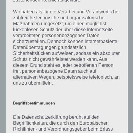
Entwickler die Lösungen immer mal wieder verändern.
Wir haben als für die Verarbeitung Verantwortlicher
zahlreiche technische und organisatorische
Darum geht es bei 94%
Maßnahmen umgesetzt, um einen möglichst
lückenlosen Schutz der über diese Internetseite
Was ist 94%? In der App 94% musst du auf Basis eines Bildes oder
verarbeiteten personenbezogenen Daten
einer Aussage die Antworten herausfinden, die von anderen Spielern
sicherzustellen. Dennoch können Internetbasierte
am häufigsten genannt worden sind. Nur so kannst du das nächste
Datenübertragungen grundsätzlich
Level freischalten. Zusammenaddiert ergeben alle Antworten 94
Sicherheitslücken aufweisen, sodass ein absoluter
Prozent, wovon die App ihren Namen hat. Entsprechend ist 94
Schutz nicht gewährleistet werden kann. Aus
Prozent ein Wort und Rätsel-Spiel. Bereits über 10 Millionen mal
diesem Grund steht es jeder betroffenen Person
frei, personenbezogene Daten auch auf
wurde die App mittlerweile heruntergeladen und gehört mit zu den
alternativen Wegen, beispielsweise telefonisch, an
erfolgreichsten Spiele Apps in diesem Genre im Google Play Store
uns zu übermitteln.
und iTunes App Store.
Begriffsbestimmungen
Auf WhatsApp teilen
Teilen auf Facebook
Die Datenschutzerklärung beruht auf den
Begrifflichkeiten, die durch den Europäischen
Tweet auf Twitter
Richtlinien- und Verordnungsgeber beim Erlass