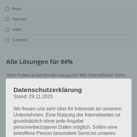
Sturz
Fahrrad
Helm
Schmerz
Alle Lösungen für 94%
Oben findest du bereits die Lösung zum Bild: Fahrradfahrer stürzt.
Da die Reihenfolge bei jedem Spieler anders ist, können wir dir nicht
das exakte Level anzeigen, weshalb du über unsere Komplettlösung
Datenschutzerklärung
jedoch trotzdem zu jedem Sachverhalt die entsprechenden
Stand: 29.11.2025
Antworten findest!
Wir freuen uns sehr über Ihr Interesse an unserem
Unternehmen. Eine Nutzung der Internetseiten ist
Weitere Lösungen zu 94%
grundsätzlich ohne jede Angabe
gesucht
? Schaue in
unsere
personenbezogener Daten möglich. Sofern eine
betroffene Person besondere Services unseres