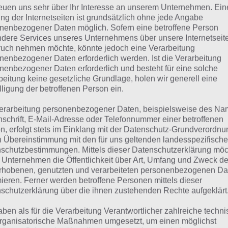
Frühstück
reuen uns sehr über Ihr Interesse an unserem Unternehmen. Ein
ng der Internetseiten ist grundsätzlich ohne jede Angabe
nenbezogener Daten möglich. Sofern eine betroffene Person
Braun
dere Services unseres Unternehmens über unsere Internetseite
uch nehmen möchte, könnte jedoch eine Verarbeitung
rei
nenbezogener Daten erforderlich werden. Ist die Verarbeitung
nenbezogener Daten erforderlich und besteht für eine solche
beitung keine gesetzliche Grundlage, holen wir generell eine
lle Lösungen für 94%
lligung der betroffenen Person ein.
erarbeitung personenbezogener Daten, beispielsweise des Na
nschrift, E-Mail-Adresse oder Telefonnummer einer betroffenen
n findest du bereits die Lösung zum Bild: Eier. Da die Re
n, erfolgt stets im Einklang mit der Datenschutz-Grundverordnu
eler anders ist, können wir dir nicht das exakte Level anz
n Übereinstimmung mit den für uns geltenden landesspezifisch
schutzbestimmungen. Mittels dieser Datenschutzerklärung mö
ere Komplettlösung jedoch trotzdem zu jedem Sachverha
 Unternehmen die Öffentlichkeit über Art, Umfang und Zweck de
worten findest!
rhobenen, genutzten und verarbeiteten personenbezogenen Da
mieren. Ferner werden betroffene Personen mittels dieser
schutzerklärung über die ihnen zustehenden Rechte aufgeklärt
Weitere Lösungen zu 94% gesucht
aben als für die Verarbeitung Verantwortlicher zahlreiche techn
Schaue in
unsere Komplettlösung 
rganisatorische Maßnahmen umgesetzt, um einen möglichst