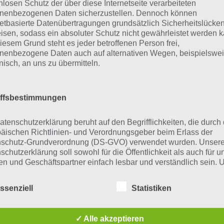
App
! Dort kannst du mit der Such
nlosen Schutz der über diese Internetseite verarbeiteten
nenbezogenen Daten sicherzustellen. Dennoch können
schnell die Antworten und Lösung
netbasierte Datenübertragungen grundsätzlich Sicherheitslücke
über 300 Level finden!
isen, sodass ein absoluter Schutz nicht gewährleistet werden k
iesem Grund steht es jeder betroffenen Person frei,
nenbezogene Daten auch auf alternativen Wegen, beispielswe
onisch, an uns zu übermitteln.
findest Lösungen auch ohne unsere Hilfe, indem du in de
diese jedoch begrenzt sind, hast du hier stets die Möglichk
den!
iffsbestimmungen
atenschutzerklärung beruht auf den Begrifflichkeiten, die durch
ie obige Lösung stimmt leider n
äischen Richtlinien- und Verordnungsgeber beim Erlass der
schutz-Grundverordnung (DS-GVO) verwendet wurden. Unser
schutzerklärung soll sowohl für die Öffentlichkeit als auch für u
n die Lösung, die wir dir oben vorgestellt haben, nicht meh
n und Geschäftspartner einfach lesbar und verständlich sein.
zu gewährleisten, möchten wir vorab die verwendeten
r ein Wort in der Lösung von 94 Prozent fehlt, so teile u
flichkeiten erläutern.
ssenziell
Statistiken
fach in den Kommentaren mit. Nur so können wir stets di
erwenden in dieser Datenschutzerklärung unter anderem die
 die zahlreichen Fragen und Sachverhalte in der App geben
nden Begriffe:
ungen immer mal wieder verändern.
✓ Alle akzeptieren