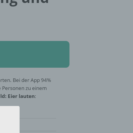
orten. Bei der App 94%
e Personen zu einem
d: Eier lauten
: