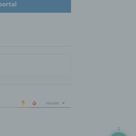
portal
hren
en,
die
oder
tung.
neuste
er
ung
1