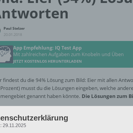
Antworten
Paul Stelzer
20.01.2018
App Empfehlung: IQ Test App
Mit zahlreichen Aufgaben zum Knobeln und Üben
JETZT KOSTENLOS HERUNTERLADEN
r findest du die 94% Lösung zum Bild: Eier mit allen Antw
 Prozent) musst du die Lösungen eingeben, welche ander
mengebiet genannt haben könnte.
Die Lösungen zum Bil
ier
enschutzerklärung
Huhn
: 29.11.2025