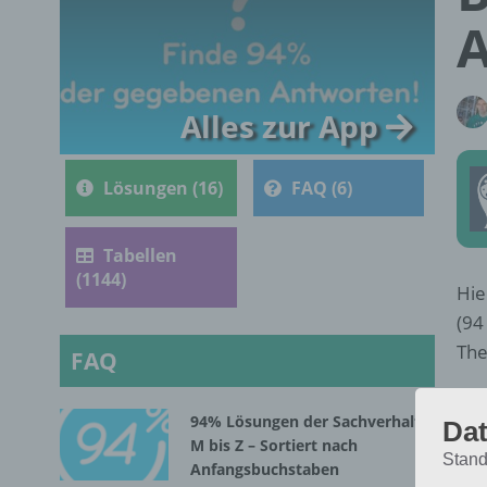
Alles zur App
Lösungen (16)
FAQ (6)
Tabellen
(1144)
Hie
(94
The
FAQ
E
94% Lösungen der Sachverhalte
Dat
M bis Z – Sortiert nach
Stand
Anfangsbuchstaben