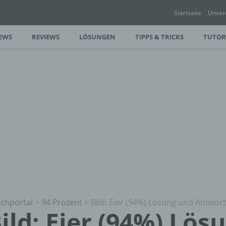
Startseite
Unser
EWS
REVIEWS
LÖSUNGEN
TIPPS & TRICKS
TUTOR
chportal
>
94 Prozent
>
Bild: Eier (94%) Lösung und Antwor
ild: Eier (94%) Lös