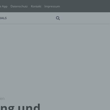
e App
Datenschutz
Kontakt
Impressum
IALS
ten
ung und