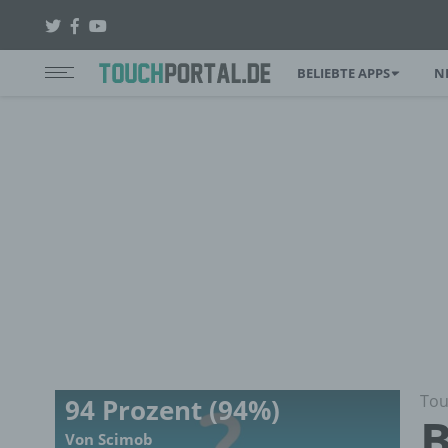
BELIEBTE APPS
N
Tou
94 Prozent (94%)
B
Von Scimob