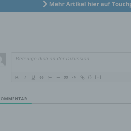
Mehr Artikel hier auf Touch
c) Verarbeitung
Verarbeitung ist jeder mit oder ohne Hilfe automatisierter Verfa
ausgeführte Vorgang oder jede solche Vorgangsreihe im
Zusammenhang mit personenbezogenen Daten wie das Erheb
das Erfassen, die Organisation, das Ordnen, die Speicherung, 
Anpassung oder Veränderung, das Auslesen, das Abfragen, die
Verwendung, die Offenlegung durch Übermittlung, Verbreitung 
eine andere Form der Bereitstellung, den Abgleich oder die
Verknüpfung, die Einschränkung, das Löschen oder die Vernich
{}
[+]
d) Einschränkung der Verarbeitung
OMMENTAR
Einschränkung der Verarbeitung ist die Markierung gespeichert
personenbezogener Daten mit dem Ziel, ihre künftige Verarbeit
einzuschränken.