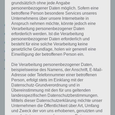
grundsätzlich ohne jede Angabe
Eichhörnchen in der App 94%. Die Lösung ist dabei nach den
personenbezogener Daten möglich. Sofern eine
Prozent-Werten sortiert. Hier die Antworten:
betroffene Person besondere Services unseres
Unternehmens über unsere Internetseite in
Anspruch nehmen möchte, könnte jedoch eine
Nuss
Verarbeitung personenbezogener Daten
Schnee
erforderlich werden. Ist die Verarbeitung
personenbezogener Daten erforderlich und
Kalt
besteht für eine solche Verarbeitung keine
gesetzliche Grundlage, holen wir generell eine
Braun
Einwilligung der betroffenen Person ein.
Fell
Die Verarbeitung personenbezogener Daten,
Eichhörnchen
beispielsweise des Namens, der Anschrift, E-Mail-
Adresse oder Telefonnummer einer betroffenen
Person, erfolgt stets im Einklang mit der
Datenschutz-Grundverordnung und in
Weitere Aufgaben und Rätsel im gleichen
Übereinstimmung mit den für uns geltenden
Level
landesspezifischen Datenschutzbestimmungen.
Mittels dieser Datenschutzerklärung möchte unser
Ebenfalls im gleichen Level wie “Bild: Eichhörnchen” befinden sich
Unternehmen die Öffentlichkeit über Art, Umfang
“
Das machen Schulkinder im Sommer
” und “
Eine Fernsehshow, bei
und Zweck der von uns erhobenen, genutzten und
der es um eine Insel geht
“. Klicke einfach auf den Sachverhalt, um zur