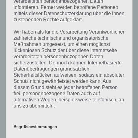
verarbeiteten personenbezogenen Daten
94% Lösung zu gelangen.
informieren. Ferner werden betroffene Personen
mittels dieser Datenschutzerklärung über die ihnen
Wenn die Lösung nicht mehr aktuell sein sollte oder ein Wort in der
zustehenden Rechte aufgeklärt.
Lösung von 94 Prozent fehlt, so teile uns die korrekten Lösungen
einfach in den Kommentaren mit. Nur so können wir stets die
Wir haben als für die Verarbeitung Verantwortlicher
aktuellen Antworten auf die zahlreichen Fragen in der App geben.
zahlreiche technische und organisatorische
Maßnahmen umgesetzt, um einen möglichst
lückenlosen Schutz der über diese Internetseite
Darum geht es bei 94%
verarbeiteten personenbezogenen Daten
sicherzustellen. Dennoch können Internetbasierte
Datenübertragungen grundsätzlich
Was ist 94%? In der App 94% musst du auf Basis eines Bildes oder
Sicherheitslücken aufweisen, sodass ein absoluter
einer Aussage die Antworten herausfinden, die von anderen Spielern
Schutz nicht gewährleistet werden kann. Aus
am häufigsten genannt worden sind. Nur so kannst du das nächste
diesem Grund steht es jeder betroffenen Person
Level freischalten. Zusammenaddiert ergeben alle Antworten 94
frei, personenbezogene Daten auch auf
Prozent, wovon die App ihren Namen hat. Entsprechend ist 94
alternativen Wegen, beispielsweise telefonisch, an
Prozent ein Wort und Rätsel-Spiel. Bereits über 10 Millionen mal
uns zu übermitteln.
wurde die App mittlerweile heruntergeladen und gehört mit zu den
erfolgreichsten Spiele Apps in diesem Genre im Google Play Store
und iTunes App Store.
Begriffsbestimmungen