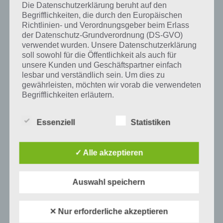
Die Datenschutzerklärung beruht auf den
Begrifflichkeiten, die durch den Europäischen
Auf WhatsApp teilen
Teilen auf Facebook
Richtlinien- und Verordnungsgeber beim Erlass
der Datenschutz-Grundverordnung (DS-GVO)
Tweet auf Twitter
verwendet wurden. Unsere Datenschutzerklärung
soll sowohl für die Öffentlichkeit als auch für
unsere Kunden und Geschäftspartner einfach
lesbar und verständlich sein. Um dies zu
gewährleisten, möchten wir vorab die verwendeten
Mehr Artikel hier auf Touchportal
Begrifflichkeiten erläutern.
Wir verwenden in dieser Datenschutzerklärung
Essenziell
Statistiken
unter anderem die folgenden Begriffe:
✓ Alle akzeptieren
a) personenbezogene Daten
Auswahl speichern
Personenbezogene Daten sind alle
Informationen, die sich auf eine identifizierte
oder identifizierbare natürliche Person (im
✕ Nur erforderliche akzeptieren
Folgenden „betroffene Person") beziehen.