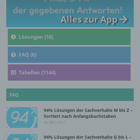
c) Verarbeitung
Alles zur App
Verarbeitung ist jeder mit oder ohne Hilfe
automatisierter Verfahren ausgeführte
Lösungen (16)
Vorgang oder jede solche Vorgangsreihe im
Zusammenhang mit personenbezogenen
Daten wie das Erheben, das Erfassen, die
FAQ (6)
Organisation, das Ordnen, die Speicherung,
die Anpassung oder Veränderung, das
Auslesen, das Abfragen, die Verwendung,
Tabellen (1144)
die Offenlegung durch Übermittlung,
Verbreitung oder eine andere Form der
Bereitstellung, den Abgleich oder die
FAQ
Verknüpfung, die Einschränkung, das
Löschen oder die Vernichtung.
94% Lösungen der Sachverhalte M bis Z –
Sortiert nach Anfangsbuchstaben
d) Einschränkung der Verarbeitung
30. März 2017
Einschränkung der Verarbeitung ist die
94% Lösungen der Sachverhalte G bis L –