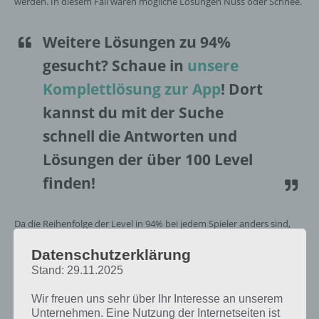
werden. In diesem Fall wären mögliche Lösungen Nuss oder Schnee.
Weitere Lösungen zu 94%
gesucht
? Schaue in
unsere
Komplettlösung zur App
! Dort
kannst du mit der Suche
schnell die Antworten und
Lösungen der über 100 Level
finden!
Da die Reihenfolge der Level in 94% bei jedem Spieler anders sind,
findest du nachfolgend die 94% Lösung zum Bild: Eichhörnchen.
Datenschutzerklärung
Stand: 29.11.2025
Bild Eichhörnchen: Lösung für 94%
Wir freuen uns sehr über Ihr Interesse an unserem
Unternehmen. Eine Nutzung der Internetseiten ist
Nachfolgend findest du alle richtigen Antworten zum Bild: