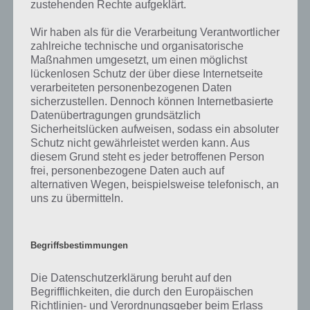
Entwickler die Lösungen immer mal wieder verändern.
zustehenden Rechte aufgeklärt.
Wir haben als für die Verarbeitung Verantwortlicher
Darum geht es bei 94%
zahlreiche technische und organisatorische
Maßnahmen umgesetzt, um einen möglichst
lückenlosen Schutz der über diese Internetseite
Was ist 94%? In der App 94% musst du auf Basis eines Bildes oder
verarbeiteten personenbezogenen Daten
einer Aussage die Antworten herausfinden, die von anderen Spielern
sicherzustellen. Dennoch können Internetbasierte
am häufigsten genannt worden sind. Nur so kannst du das nächste
Datenübertragungen grundsätzlich
Level freischalten. Zusammenaddiert ergeben alle Antworten 94
Sicherheitslücken aufweisen, sodass ein absoluter
Prozent, wovon die App ihren Namen hat. Entsprechend ist 94
Schutz nicht gewährleistet werden kann. Aus
Prozent ein Wort und Rätsel-Spiel. Bereits über 10 Millionen mal
diesem Grund steht es jeder betroffenen Person
wurde die App mittlerweile heruntergeladen und gehört mit zu den
frei, personenbezogene Daten auch auf
erfolgreichsten Spiele Apps in diesem Genre im Google Play Store
alternativen Wegen, beispielsweise telefonisch, an
und iTunes App Store.
uns zu übermitteln.
Begriffsbestimmungen
Auf WhatsApp teilen
Teilen auf Facebook
Die Datenschutzerklärung beruht auf den
Tweet auf Twitter
Begrifflichkeiten, die durch den Europäischen
Richtlinien- und Verordnungsgeber beim Erlass