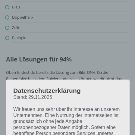
Blau
Doppelhelix
Zelle
Biologie
Alle Lösungen für 94%
Oben findest du bereits die Lösung zum Bild: DNA. Da die
Reihenfolge bei jedem Spieler anders ist, können wir dir nicht das
exakte Level anzeigen, weshalb du über unsere Komplettlösung
Datenschutzerklärung
jedoch trotzdem zu jedem Sachverhalt die entsprechenden
Stand: 29.11.2025
Antworten findest!
Wir freuen uns sehr über Ihr Interesse an unserem
Weitere Lösungen zu 94%
Unternehmen. Eine Nutzung der Internetseiten ist
grundsätzlich ohne jede Angabe
gesucht
? Schaue in
unsere
personenbezogener Daten möglich. Sofern eine
Komplettlösung zur App
! Dort
betroffene Person besondere Services unseres