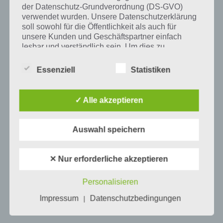
der Datenschutz-Grundverordnung (DS-GVO)
verwendet wurden. Unsere Datenschutzerklärung
soll sowohl für die Öffentlichkeit als auch für
Mehr Artikel hier auf Touchportal
unsere Kunden und Geschäftspartner einfach
lesbar und verständlich sein. Um dies zu
gewährleisten, möchten wir vorab die verwendeten
Begrifflichkeiten erläutern.
Essenziell
Statistiken
Wir verwenden in dieser Datenschutzerklärung
unter anderem die folgenden Begriffe:
✓ Alle akzeptieren
Auswahl speichern
a) personenbezogene Daten
Personenbezogene Daten sind alle
✕ Nur erforderliche akzeptieren
Informationen, die sich auf eine identifizierte
0
KOMMENTARE
oder identifizierbare natürliche Person (im
Personalisieren
Folgenden „betroffene Person") beziehen.
Als identifizierbar wird eine natürliche
Impressum
Datenschutzbedingungen
|
Person angesehen, die direkt oder indirekt,
insbesondere mittels Zuordnung zu einer