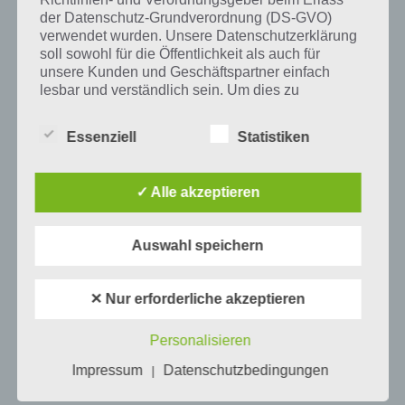
der Datenschutz-Grundverordnung (DS-GVO)
verwendet wurden. Unsere Datenschutzerklärung
soll sowohl für die Öffentlichkeit als auch für
Mehr Artikel hier auf Touchportal
unsere Kunden und Geschäftspartner einfach
lesbar und verständlich sein. Um dies zu
gewährleisten, möchten wir vorab die verwendeten
Begrifflichkeiten erläutern.
Essenziell
Statistiken
Wir verwenden in dieser Datenschutzerklärung
unter anderem die folgenden Begriffe:
✓ Alle akzeptieren
a) personenbezogene Daten
Auswahl speichern
Personenbezogene Daten sind alle
✕ Nur erforderliche akzeptieren
Informationen, die sich auf eine identifizierte
0
KOMMENTARE
oder identifizierbare natürliche Person (im
Personalisieren
Folgenden „betroffene Person") beziehen.
Als identifizierbar wird eine natürliche
Impressum
Datenschutzbedingungen
|
Person angesehen, die direkt oder indirekt,
insbesondere mittels Zuordnung zu einer