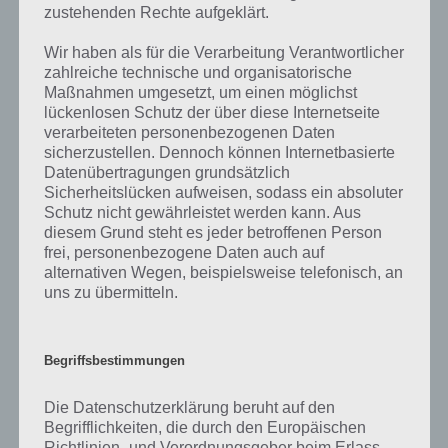
zahlreichen Fragen und Sachverhalte in der App geben. Da die
zustehenden Rechte aufgeklärt.
Entwickler die Lösungen immer mal wieder verändern.
Wir haben als für die Verarbeitung Verantwortlicher
zahlreiche technische und organisatorische
Darum geht es bei 94%
Maßnahmen umgesetzt, um einen möglichst
lückenlosen Schutz der über diese Internetseite
Was ist 94%? In der App 94% musst du auf Basis eines Bildes oder
verarbeiteten personenbezogenen Daten
einer Aussage die Antworten herausfinden, die von anderen Spielern
sicherzustellen. Dennoch können Internetbasierte
am häufigsten genannt worden sind. Nur so kannst du das nächste
Datenübertragungen grundsätzlich
Level freischalten. Zusammenaddiert ergeben alle Antworten 94
Sicherheitslücken aufweisen, sodass ein absoluter
Prozent, wovon die App ihren Namen hat. Entsprechend ist 94
Schutz nicht gewährleistet werden kann. Aus
Prozent ein Wort und Rätsel-Spiel. Bereits über 10 Millionen mal
diesem Grund steht es jeder betroffenen Person
frei, personenbezogene Daten auch auf
wurde die App mittlerweile heruntergeladen und gehört mit zu den
alternativen Wegen, beispielsweise telefonisch, an
erfolgreichsten Spiele Apps in diesem Genre im Google Play Store
uns zu übermitteln.
und iTunes App Store.
Begriffsbestimmungen
Auf WhatsApp teilen
Teilen auf Facebook
Die Datenschutzerklärung beruht auf den
Begrifflichkeiten, die durch den Europäischen
Tweet auf Twitter
Richtlinien- und Verordnungsgeber beim Erlass