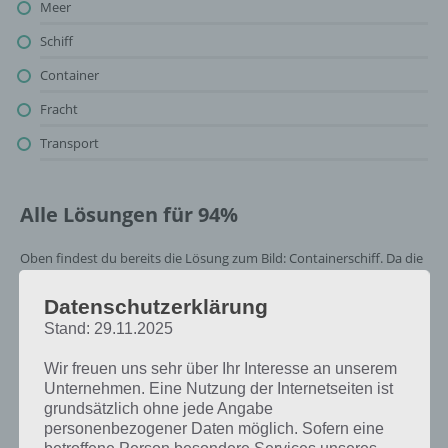
Meer
Schiff
Container
Fracht
Transport
Alle Lösungen für 94%
Oben findest du bereits die Lösung zum Bild: Containerschiff. Da die
Reihenfolge bei jedem Spieler anders ist, können wir dir nicht das
exakte Level anzeigen, weshalb du über unsere Komplettlösung
Datenschutzerklärung
jedoch trotzdem zu jedem Sachverhalt die entsprechenden
Stand: 29.11.2025
Antworten findest!
Wir freuen uns sehr über Ihr Interesse an unserem
Unternehmen. Eine Nutzung der Internetseiten ist
Weitere Lösungen zu 94%
grundsätzlich ohne jede Angabe
gesucht
? Schaue in
unsere
personenbezogener Daten möglich. Sofern eine