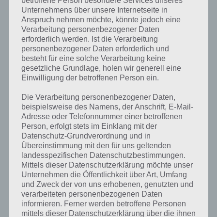
betroffene Person besondere Services unseres
Komplettlösung zur App
! Dort
Unternehmens über unsere Internetseite in
Anspruch nehmen möchte, könnte jedoch eine
kannst du mit der Suche
Verarbeitung personenbezogener Daten
schnell die Antworten und
erforderlich werden. Ist die Verarbeitung
personenbezogener Daten erforderlich und
Lösungen der über 300 Level
besteht für eine solche Verarbeitung keine
gesetzliche Grundlage, holen wir generell eine
finden!
Einwilligung der betroffenen Person ein.
Die Verarbeitung personenbezogener Daten,
Du findest Lösungen auch ohne unsere Hilfe, indem du in der App
beispielsweise des Namens, der Anschrift, E-Mail-
Münzen einsetzt. Da diese jedoch begrenzt sind, hast du hier stets
Adresse oder Telefonnummer einer betroffenen
die Möglichkeit alle Antworten zu finden!
Person, erfolgt stets im Einklang mit der
Datenschutz-Grundverordnung und in
Übereinstimmung mit den für uns geltenden
Die obige Lösung stimmt leider nicht mehr?
landesspezifischen Datenschutzbestimmungen.
Mittels dieser Datenschutzerklärung möchte unser
Unternehmen die Öffentlichkeit über Art, Umfang
Wenn die Lösung, die wir dir oben vorgestellt haben, nicht mehr
und Zweck der von uns erhobenen, genutzten und
aktuell sein sollte oder ein Wort in der Lösung von 94 Prozent fehlt,
verarbeiteten personenbezogenen Daten
so teile uns die korrekten Lösungen einfach in den Kommentaren
informieren. Ferner werden betroffene Personen
mit. Nur so können wir stets die aktuellen Antworten auf die
mittels dieser Datenschutzerklärung über die ihnen