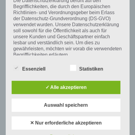
Die Datenschutzerklärung beruht auf den
Begrifflichkeiten, die durch den Europäischen
Tweet auf Twitter
Richtlinien- und Verordnungsgeber beim Erlass
der Datenschutz-Grundverordnung (DS-GVO)
verwendet wurden. Unsere Datenschutzerklärung
soll sowohl für die Öffentlichkeit als auch für
unsere Kunden und Geschäftspartner einfach
Mehr Artikel hier auf Touchportal
lesbar und verständlich sein. Um dies zu
gewährleisten, möchten wir vorab die verwendeten
Begrifflichkeiten erläutern.
Wir verwenden in dieser Datenschutzerklärung
Essenziell
Statistiken
unter anderem die folgenden Begriffe:
✓ Alle akzeptieren
a) personenbezogene Daten
Auswahl speichern
Personenbezogene Daten sind alle
Informationen, die sich auf eine identifizierte
oder identifizierbare natürliche Person (im
0
KOMMENTARE
✕ Nur erforderliche akzeptieren
Folgenden „betroffene Person") beziehen.
Als identifizierbar wird eine natürliche