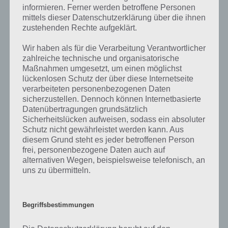
so teile uns die korrekten Lösungen einfach in den Kommentaren
informieren. Ferner werden betroffene Personen
mit. Nur so können wir stets die aktuellen Antworten auf die
mittels dieser Datenschutzerklärung über die ihnen
zahlreichen Fragen und Sachverhalte in der App geben. Da die
zustehenden Rechte aufgeklärt.
Entwickler die Lösungen immer mal wieder verändern.
Wir haben als für die Verarbeitung Verantwortlicher
zahlreiche technische und organisatorische
Darum geht es bei 94%
Maßnahmen umgesetzt, um einen möglichst
lückenlosen Schutz der über diese Internetseite
verarbeiteten personenbezogenen Daten
Was ist 94%? In der App 94% musst du auf Basis eines Bildes oder
sicherzustellen. Dennoch können Internetbasierte
einer Aussage die Antworten herausfinden, die von anderen Spielern
Datenübertragungen grundsätzlich
am häufigsten genannt worden sind. Nur so kannst du das nächste
Sicherheitslücken aufweisen, sodass ein absoluter
Level freischalten. Zusammenaddiert ergeben alle Antworten 94
Schutz nicht gewährleistet werden kann. Aus
Prozent, wovon die App ihren Namen hat. Entsprechend ist 94
diesem Grund steht es jeder betroffenen Person
Prozent ein Wort und Rätsel-Spiel. Bereits über 10 Millionen mal
frei, personenbezogene Daten auch auf
wurde die App mittlerweile heruntergeladen und gehört mit zu den
alternativen Wegen, beispielsweise telefonisch, an
erfolgreichsten Spiele Apps in diesem Genre im Google Play Store
uns zu übermitteln.
und iTunes App Store.
Begriffsbestimmungen
Auf WhatsApp teilen
Teilen auf Facebook