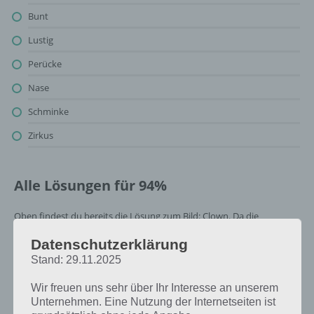
Bunt
Lustig
Perücke
Nase
Schminke
Zirkus
Alle Lösungen für 94%
Oben findest du bereits die Lösung zum Bild: Clown. Da die
Reihenfolge bei jedem Spieler anders ist, können wir dir nicht das
Datenschutzerklärung
exakte Level anzeigen, weshalb du über unsere Komplettlösung
Stand: 29.11.2025
jedoch trotzdem zu jedem Sachverhalt die entsprechenden
Antworten findest!
Wir freuen uns sehr über Ihr Interesse an unserem
Unternehmen. Eine Nutzung der Internetseiten ist