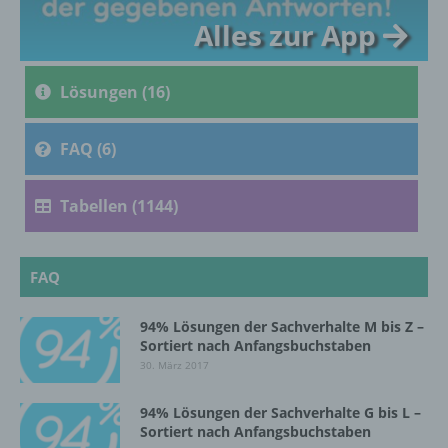
Alles zur App
c) Verarbeitung
Verarbeitung ist jeder mit oder ohne Hilfe
Lösungen (16)
automatisierter Verfahren ausgeführte
Vorgang oder jede solche Vorgangsreihe im
Zusammenhang mit personenbezogenen
FAQ (6)
Daten wie das Erheben, das Erfassen, die
Organisation, das Ordnen, die Speicherung,
die Anpassung oder Veränderung, das
Tabellen (1144)
Auslesen, das Abfragen, die Verwendung,
die Offenlegung durch Übermittlung,
Verbreitung oder eine andere Form der
Bereitstellung, den Abgleich oder die
FAQ
Verknüpfung, die Einschränkung, das
Löschen oder die Vernichtung.
94% Lösungen der Sachverhalte M bis Z –
Sortiert nach Anfangsbuchstaben
30. März 2017
d) Einschränkung der Verarbeitung
94% Lösungen der Sachverhalte G bis L –
Einschränkung der Verarbeitung ist die
Sortiert nach Anfangsbuchstaben