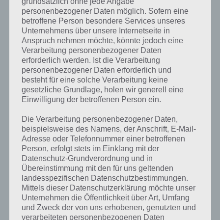
Weitere Lösungen zu 94%
grundsätzlich ohne jede Angabe
personenbezogener Daten möglich. Sofern eine
gesucht
? Schaue in
unsere
betroffene Person besondere Services unseres
Komplettlösung zur App
! Dort
Unternehmens über unsere Internetseite in
Anspruch nehmen möchte, könnte jedoch eine
kannst du mit der Suche
Verarbeitung personenbezogener Daten
erforderlich werden. Ist die Verarbeitung
schnell die Antworten und
personenbezogener Daten erforderlich und
Lösungen der über 300 Level
besteht für eine solche Verarbeitung keine
gesetzliche Grundlage, holen wir generell eine
finden!
Einwilligung der betroffenen Person ein.
Die Verarbeitung personenbezogener Daten,
Du findest Lösungen auch ohne unsere Hilfe, indem du in der App
beispielsweise des Namens, der Anschrift, E-Mail-
Münzen einsetzt. Da diese jedoch begrenzt sind, hast du hier stets
Adresse oder Telefonnummer einer betroffenen
die Möglichkeit alle Antworten zu finden!
Person, erfolgt stets im Einklang mit der
Datenschutz-Grundverordnung und in
Übereinstimmung mit den für uns geltenden
landesspezifischen Datenschutzbestimmungen.
Die obige Lösung stimmt leider nicht mehr?
Mittels dieser Datenschutzerklärung möchte unser
Unternehmen die Öffentlichkeit über Art, Umfang
Wenn die Lösung, die wir dir oben vorgestellt haben, nicht mehr
und Zweck der von uns erhobenen, genutzten und
aktuell sein sollte oder ein Wort in der Lösung von 94 Prozent fehlt,
verarbeiteten personenbezogenen Daten