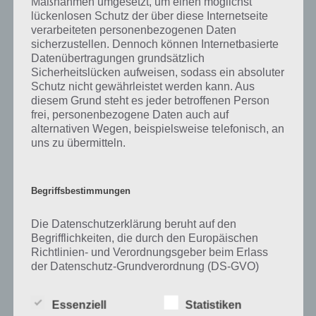
Maßnahmen umgesetzt, um einen möglichst
lückenlosen Schutz der über diese Internetseite
verarbeiteten personenbezogenen Daten
sicherzustellen. Dennoch können Internetbasierte
Datenübertragungen grundsätzlich
Auf WhatsApp teilen
Teilen auf Facebook
Sicherheitslücken aufweisen, sodass ein absoluter
Schutz nicht gewährleistet werden kann. Aus
Tweet auf Twitter
diesem Grund steht es jeder betroffenen Person
frei, personenbezogene Daten auch auf
alternativen Wegen, beispielsweise telefonisch, an
uns zu übermitteln.
Mehr Artikel hier auf Touchportal
Begriffsbestimmungen
Die Datenschutzerklärung beruht auf den
Begrifflichkeiten, die durch den Europäischen
Richtlinien- und Verordnungsgeber beim Erlass
der Datenschutz-Grundverordnung (DS-GVO)
verwendet wurden. Unsere Datenschutzerklärung
soll sowohl für die Öffentlichkeit als auch für
Essenziell
Statistiken
unsere Kunden und Geschäftspartner einfach