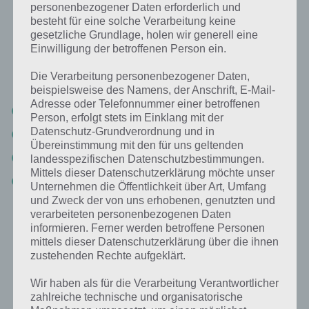
Bild Blauer Regenschirm: Lösung für 94%
personenbezogener Daten erforderlich und
besteht für eine solche Verarbeitung keine
Nachfolgend findest du alle richtigen Antworten zum Sachverhalt
gesetzliche Grundlage, holen wir generell eine
Einwilligung der betroffenen Person ein.
Bild: Blauer Regenschirm in der App 94%. Die Lösung ist dabei nach
den Prozent-Werten sortiert. Hier die 94% Lösung “Bild: Blauer
Die Verarbeitung personenbezogener Daten,
Regenschirm”:
beispielsweise des Namens, der Anschrift, E-Mail-
Adresse oder Telefonnummer einer betroffenen
Regen
Person, erfolgt stets im Einklang mit der
Datenschutz-Grundverordnung und in
Schirm
Übereinstimmung mit den für uns geltenden
Blau
landesspezifischen Datenschutzbestimmungen.
Mittels dieser Datenschutzerklärung möchte unser
Nass
Unternehmen die Öffentlichkeit über Art, Umfang
und Zweck der von uns erhobenen, genutzten und
verarbeiteten personenbezogenen Daten
Weitere Aufgaben und Rätsel im gleichen
informieren. Ferner werden betroffene Personen
mittels dieser Datenschutzerklärung über die ihnen
Level
zustehenden Rechte aufgeklärt.
Ebenfalls im gleichen Level wie “Bild: Blauer Regenschirm” befinden
Wir haben als für die Verarbeitung Verantwortlicher
sich “
Schokoladenarten
” und “
Nadelbäume
“. Klicke einfach auf den
zahlreiche technische und organisatorische
Sachverhalt, um zur 94% Lösung zu gelangen.