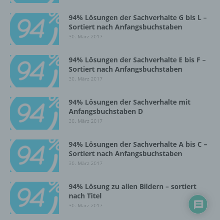
Zusammenhang mit personenbezogenen
Daten wie das Erheben, das Erfassen, die
94% Lösungen der Sachverhalte G bis L –
Organisation, das Ordnen, die Speicherung,
Sortiert nach Anfangsbuchstaben
die Anpassung oder Veränderung, das
30. März 2017
Auslesen, das Abfragen, die Verwendung,
die Offenlegung durch Übermittlung,
94% Lösungen der Sachverhalte E bis F –
Verbreitung oder eine andere Form der
Sortiert nach Anfangsbuchstaben
Bereitstellung, den Abgleich oder die
Verknüpfung, die Einschränkung, das
30. März 2017
Löschen oder die Vernichtung.
94% Lösungen der Sachverhalte mit
Anfangsbuchstaben D
30. März 2017
d) Einschränkung der Verarbeitung
94% Lösungen der Sachverhalte A bis C –
Einschränkung der Verarbeitung ist die
Sortiert nach Anfangsbuchstaben
Markierung gespeicherter
30. März 2017
personenbezogener Daten mit dem Ziel, ihre
künftige Verarbeitung einzuschränken.
94% Lösung zu allen Bildern – sortiert
nach Titel
30. März 2017
e) Profiling