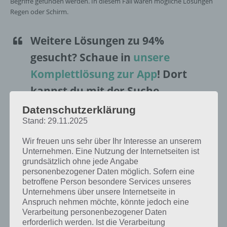
Begriffe gefunden werden. In diesem Fall wären mögliche Lösungen
Regen oder Schirm.
Weitere Lösungen zu 94%
gesucht
? Schaue in
unsere
Komplettlösung zur App
! Dort
kannst du mit der Suche
schnell die Antworten und
Datenschutzerklärung
Stand: 29.11.2025
Lösungen der über 100 Level
finden!
Wir freuen uns sehr über Ihr Interesse an unserem
Unternehmen. Eine Nutzung der Internetseiten ist
grundsätzlich ohne jede Angabe
Da die Reihenfolge der Level in 94% bei jedem Spieler anders sind,
personenbezogener Daten möglich. Sofern eine
findest du nachfolgend die 94% Lösung zum Sachverhalt “Bild:
betroffene Person besondere Services unseres
Blauer Regenschirm”.
Unternehmens über unsere Internetseite in
Anspruch nehmen möchte, könnte jedoch eine
Verarbeitung personenbezogener Daten
erforderlich werden. Ist die Verarbeitung