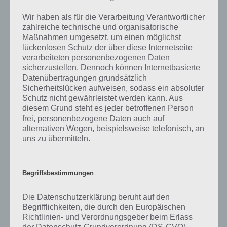
Wir haben als für die Verarbeitung Verantwortlicher
Darum geht es bei 94%
zahlreiche technische und organisatorische
Maßnahmen umgesetzt, um einen möglichst
lückenlosen Schutz der über diese Internetseite
Was ist 94%? In der App 94% musst du auf Basis eines Bildes oder
verarbeiteten personenbezogenen Daten
einer Aussage die Antworten herausfinden, die von anderen Spielern
sicherzustellen. Dennoch können Internetbasierte
am häufigsten genannt worden sind. Nur so kannst du das nächste
Datenübertragungen grundsätzlich
Level freischalten. Zusammenaddiert ergeben alle Antworten 94
Sicherheitslücken aufweisen, sodass ein absoluter
Prozent, wovon die App ihren Namen hat. Entsprechend ist 94
Schutz nicht gewährleistet werden kann. Aus
Prozent ein Wort und Rätsel-Spiel. Bereits über 10 Millionen mal
diesem Grund steht es jeder betroffenen Person
wurde die App mittlerweile heruntergeladen und gehört mit zu den
frei, personenbezogene Daten auch auf
erfolgreichsten Spiele Apps in diesem Genre im Google Play Store
alternativen Wegen, beispielsweise telefonisch, an
und iTunes App Store.
uns zu übermitteln.
Begriffsbestimmungen
Auf WhatsApp teilen
Teilen auf Facebook
Die Datenschutzerklärung beruht auf den
Tweet auf Twitter
Begrifflichkeiten, die durch den Europäischen
Richtlinien- und Verordnungsgeber beim Erlass
der Datenschutz-Grundverordnung (DS-GVO)