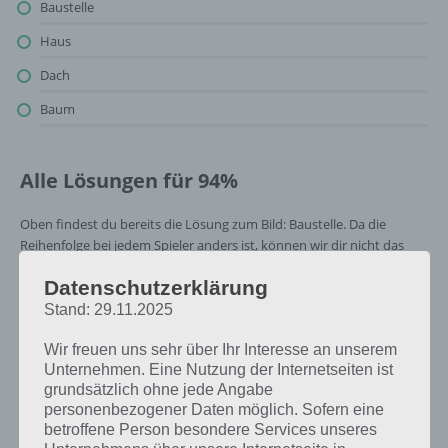
Baustelle
Haus
Dach
Baum
Alle Lösungen für 94%
Oben findest du bereits die Lösung zum Bild: Baustelle. Da die
Reihenfolge bei jedem Spieler anders ist, können wir dir nicht das
exakte Level anzeigen, weshalb du über unsere Komplettlösung
Datenschutzerklärung
jedoch trotzdem zu jedem Sachverhalt die entsprechenden
Antworten findest!
Stand: 29.11.2025
Wir freuen uns sehr über Ihr Interesse an unserem
Weitere Lösungen zu 94%
Unternehmen. Eine Nutzung der Internetseiten ist
grundsätzlich ohne jede Angabe
gesucht
? Schaue in
unsere
personenbezogener Daten möglich. Sofern eine
Komplettlösung zur App
! Dort
betroffene Person besondere Services unseres