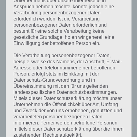
Unternehmens über unsere Internetseite in
kannst du mit der Suche
Anspruch nehmen möchte, könnte jedoch eine
Verarbeitung personenbezogener Daten
schnell die Antworten und
erforderlich werden. Ist die Verarbeitung
Lösungen der über 300 Level
personenbezogener Daten erforderlich und
besteht für eine solche Verarbeitung keine
finden!
gesetzliche Grundlage, holen wir generell eine
Einwilligung der betroffenen Person ein.
Du findest Lösungen auch ohne unsere Hilfe, indem du in der App
Die Verarbeitung personenbezogener Daten,
Münzen einsetzt. Da diese jedoch begrenzt sind, hast du hier stets
beispielsweise des Namens, der Anschrift, E-Mail-
die Möglichkeit alle Antworten zu finden!
Adresse oder Telefonnummer einer betroffenen
Person, erfolgt stets im Einklang mit der
Datenschutz-Grundverordnung und in
Übereinstimmung mit den für uns geltenden
Die obige Lösung stimmt leider nicht mehr?
landesspezifischen Datenschutzbestimmungen.
Mittels dieser Datenschutzerklärung möchte unser
Wenn die Lösung, die wir dir oben vorgestellt haben, nicht mehr
Unternehmen die Öffentlichkeit über Art, Umfang
aktuell sein sollte oder ein Wort in der Lösung von 94 Prozent fehlt,
und Zweck der von uns erhobenen, genutzten und
so teile uns die korrekten Lösungen einfach in den Kommentaren
verarbeiteten personenbezogenen Daten
mit. Nur so können wir stets die aktuellen Antworten auf die
informieren. Ferner werden betroffene Personen
zahlreichen Fragen und Sachverhalte in der App geben. Da die
mittels dieser Datenschutzerklärung über die ihnen
Entwickler die Lösungen immer mal wieder verändern.
zustehenden Rechte aufgeklärt.