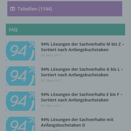
Verarbeitung ist jeder mit oder ohne Hilfe
Tabellen (1144)
automatisierter Verfahren ausgeführte
Vorgang oder jede solche Vorgangsreihe im
Zusammenhang mit personenbezogenen
Daten wie das Erheben, das Erfassen, die
FAQ
Organisation, das Ordnen, die Speicherung,
die Anpassung oder Veränderung, das
94% Lösungen der Sachverhalte M bis Z –
Auslesen, das Abfragen, die Verwendung,
Sortiert nach Anfangsbuchstaben
die Offenlegung durch Übermittlung,
30. März 2017
Verbreitung oder eine andere Form der
Bereitstellung, den Abgleich oder die
Verknüpfung, die Einschränkung, das
94% Lösungen der Sachverhalte G bis L –
Löschen oder die Vernichtung.
Sortiert nach Anfangsbuchstaben
30. März 2017
d) Einschränkung der Verarbeitung
94% Lösungen der Sachverhalte E bis F –
Sortiert nach Anfangsbuchstaben
30. März 2017
Einschränkung der Verarbeitung ist die
Markierung gespeicherter
personenbezogener Daten mit dem Ziel, ihre
94% Lösungen der Sachverhalte mit
Anfangsbuchstaben D
künftige Verarbeitung einzuschränken.
30. März 2017