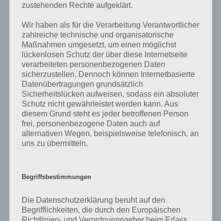
zustehenden Rechte aufgeklärt.
zahlreichen Fragen und Sachverhalte in der App geben. Da die
Entwickler die Lösungen immer mal wieder verändern.
Wir haben als für die Verarbeitung Verantwortlicher
zahlreiche technische und organisatorische
Maßnahmen umgesetzt, um einen möglichst
Darum geht es bei 94%
lückenlosen Schutz der über diese Internetseite
verarbeiteten personenbezogenen Daten
Was ist 94%? In der App 94% musst du auf Basis eines Bildes oder
sicherzustellen. Dennoch können Internetbasierte
einer Aussage die Antworten herausfinden, die von anderen Spielern
Datenübertragungen grundsätzlich
am häufigsten genannt worden sind. Nur so kannst du das nächste
Sicherheitslücken aufweisen, sodass ein absoluter
Level freischalten. Zusammenaddiert ergeben alle Antworten 94
Schutz nicht gewährleistet werden kann. Aus
Prozent, wovon die App ihren Namen hat. Entsprechend ist 94
diesem Grund steht es jeder betroffenen Person
Prozent ein Wort und Rätsel-Spiel. Bereits über 10 Millionen mal
frei, personenbezogene Daten auch auf
wurde die App mittlerweile heruntergeladen und gehört mit zu den
alternativen Wegen, beispielsweise telefonisch, an
uns zu übermitteln.
erfolgreichsten Spiele Apps in diesem Genre im Google Play Store
und iTunes App Store.
Begriffsbestimmungen
Auf WhatsApp teilen
Teilen auf Facebook
Die Datenschutzerklärung beruht auf den
Begrifflichkeiten, die durch den Europäischen
Richtlinien- und Verordnungsgeber beim Erlass