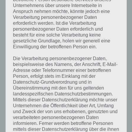
gesucht
? Schaue in
unsere
Unternehmens über unsere Internetseite in
Komplettlösung zur App
! Dort
Anspruch nehmen möchte, könnte jedoch eine
Verarbeitung personenbezogener Daten
kannst du mit der Suche
erforderlich werden. Ist die Verarbeitung
schnell die Antworten und
personenbezogener Daten erforderlich und
besteht für eine solche Verarbeitung keine
Lösungen der über 300 Level
gesetzliche Grundlage, holen wir generell eine
Einwilligung der betroffenen Person ein.
finden!
Die Verarbeitung personenbezogener Daten,
beispielsweise des Namens, der Anschrift, E-Mail-
Du findest Lösungen auch ohne unsere Hilfe, indem du in der App
Adresse oder Telefonnummer einer betroffenen
Münzen einsetzt. Da diese jedoch begrenzt sind, hast du hier stets
Person, erfolgt stets im Einklang mit der
die Möglichkeit alle Antworten zu finden!
Datenschutz-Grundverordnung und in
Übereinstimmung mit den für uns geltenden
landesspezifischen Datenschutzbestimmungen.
Die obige Lösung stimmt leider nicht mehr?
Mittels dieser Datenschutzerklärung möchte unser
Unternehmen die Öffentlichkeit über Art, Umfang
und Zweck der von uns erhobenen, genutzten und
Wenn die Lösung, die wir dir oben vorgestellt haben, nicht mehr
verarbeiteten personenbezogenen Daten
aktuell sein sollte oder ein Wort in der Lösung von 94 Prozent fehlt,
informieren. Ferner werden betroffene Personen
so teile uns die korrekten Lösungen einfach in den Kommentaren
mittels dieser Datenschutzerklärung über die ihnen
mit. Nur so können wir stets die aktuellen Antworten auf die