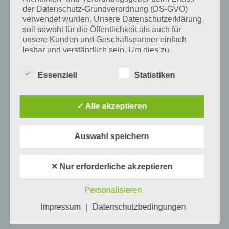
Tweet auf Twitter
der Datenschutz-Grundverordnung (DS-GVO)
verwendet wurden. Unsere Datenschutzerklärung
soll sowohl für die Öffentlichkeit als auch für
unsere Kunden und Geschäftspartner einfach
Mehr Artikel hier auf Touchportal
lesbar und verständlich sein. Um dies zu
gewährleisten, möchten wir vorab die verwendeten
Begrifflichkeiten erläutern.
Essenziell
Statistiken
Wir verwenden in dieser Datenschutzerklärung
unter anderem die folgenden Begriffe:
✓ Alle akzeptieren
Auswahl speichern
a) personenbezogene Daten
Personenbezogene Daten sind alle
✕ Nur erforderliche akzeptieren
Informationen, die sich auf eine identifizierte
oder identifizierbare natürliche Person (im
0
KOMMENTARE
Personalisieren
Folgenden „betroffene Person") beziehen.
Als identifizierbar wird eine natürliche
Impressum
Datenschutzbedingungen
|
Person angesehen, die direkt oder indirekt,
insbesondere mittels Zuordnung zu einer