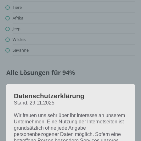
Tiere
Afrika
Jeep
Wildnis
Savanne
Alle Lösungen für 94%
Oben findest du bereits die Lösung zum Bild: Afrika. Da die
Reihenfolge bei jedem Spieler anders ist, können wir dir nicht das
Datenschutzerklärung
exakte Level anzeigen, weshalb du über unsere Komplettlösung
Stand: 29.11.2025
jedoch trotzdem zu jedem Sachverhalt die entsprechenden
Antworten findest!
Wir freuen uns sehr über Ihr Interesse an unserem
Unternehmen. Eine Nutzung der Internetseiten ist
grundsätzlich ohne jede Angabe
Weitere Lösungen zu 94%
personenbezogener Daten möglich. Sofern eine
betroffene Person besondere Services unseres