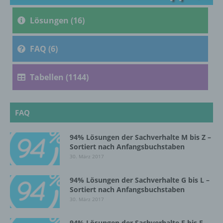
c) Verarbeitung
Lösungen (16)
Verarbeitung ist jeder mit oder ohne Hilfe
automatisierter Verfahren ausgeführte
Vorgang oder jede solche Vorgangsreihe im
FAQ (6)
Zusammenhang mit personenbezogenen
Daten wie das Erheben, das Erfassen, die
Tabellen (1144)
Organisation, das Ordnen, die Speicherung,
die Anpassung oder Veränderung, das
Auslesen, das Abfragen, die Verwendung,
die Offenlegung durch Übermittlung,
FAQ
Verbreitung oder eine andere Form der
Bereitstellung, den Abgleich oder die
94% Lösungen der Sachverhalte M bis Z –
Verknüpfung, die Einschränkung, das
Sortiert nach Anfangsbuchstaben
Löschen oder die Vernichtung.
30. März 2017
94% Lösungen der Sachverhalte G bis L –
d) Einschränkung der Verarbeitung
Sortiert nach Anfangsbuchstaben
30. März 2017
Einschränkung der Verarbeitung ist die
Markierung gespeicherter
94% Lösungen der Sachverhalte E bis F –