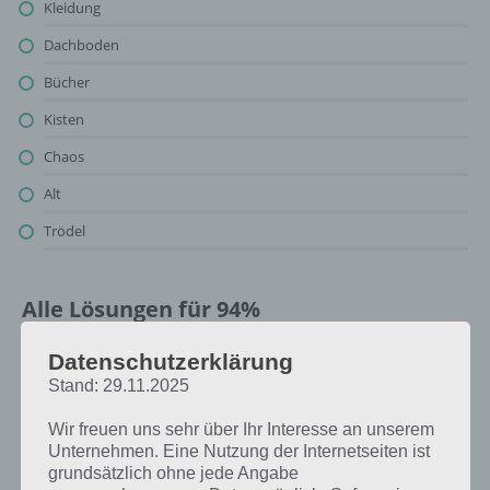
Kleidung
Dachboden
Bücher
Kisten
Chaos
Alt
Trödel
Alle Lösungen für 94%
Oben findest du bereits die Lösung zum Bild: Abstellraum. Da die
Datenschutzerklärung
Reihenfolge bei jedem Spieler anders ist, können wir dir nicht das
Stand: 29.11.2025
exakte Level anzeigen, weshalb du über unsere Komplettlösung
jedoch trotzdem zu jedem Sachverhalt die entsprechenden
Wir freuen uns sehr über Ihr Interesse an unserem
Antworten findest!
Unternehmen. Eine Nutzung der Internetseiten ist
grundsätzlich ohne jede Angabe