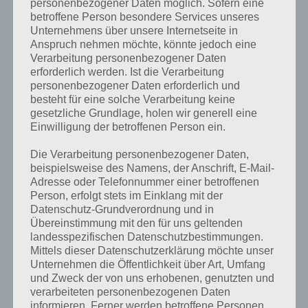
personenbezogener Daten möglich. Sofern eine
Weitere Lösungen zu 94%
betroffene Person besondere Services unseres
Unternehmens über unsere Internetseite in
gesucht
? Schaue in
unsere
Anspruch nehmen möchte, könnte jedoch eine
Komplettlösung zur App
! Dort
Verarbeitung personenbezogener Daten
erforderlich werden. Ist die Verarbeitung
kannst du mit der Suche
personenbezogener Daten erforderlich und
besteht für eine solche Verarbeitung keine
schnell die Antworten und
gesetzliche Grundlage, holen wir generell eine
Lösungen der über 300 Level
Einwilligung der betroffenen Person ein.
finden!
Die Verarbeitung personenbezogener Daten,
beispielsweise des Namens, der Anschrift, E-Mail-
Adresse oder Telefonnummer einer betroffenen
Du findest Lösungen auch ohne unsere Hilfe, indem du in der App
Person, erfolgt stets im Einklang mit der
Münzen einsetzt. Da diese jedoch begrenzt sind, hast du hier stets
Datenschutz-Grundverordnung und in
die Möglichkeit alle Antworten zu finden!
Übereinstimmung mit den für uns geltenden
landesspezifischen Datenschutzbestimmungen.
Mittels dieser Datenschutzerklärung möchte unser
Unternehmen die Öffentlichkeit über Art, Umfang
Die obige Lösung stimmt leider nicht mehr?
und Zweck der von uns erhobenen, genutzten und
verarbeiteten personenbezogenen Daten
Wenn die Lösung, die wir dir oben vorgestellt haben, nicht mehr
informieren. Ferner werden betroffene Personen