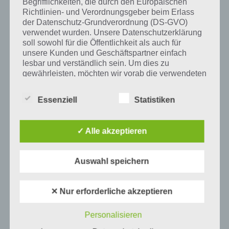
Begrifflichkeiten, die durch den Europäischen
Auf WhatsApp teilen
Teilen auf Facebook
Richtlinien- und Verordnungsgeber beim Erlass
der Datenschutz-Grundverordnung (DS-GVO)
Tweet auf Twitter
verwendet wurden. Unsere Datenschutzerklärung
soll sowohl für die Öffentlichkeit als auch für
unsere Kunden und Geschäftspartner einfach
lesbar und verständlich sein. Um dies zu
Mehr Artikel hier auf Touchportal
gewährleisten, möchten wir vorab die verwendeten
Begrifflichkeiten erläutern.
Essenziell
Statistiken
Wir verwenden in dieser Datenschutzerklärung
unter anderem die folgenden Begriffe:
✓ Alle akzeptieren
a) personenbezogene Daten
Auswahl speichern
Personenbezogene Daten sind alle
Informationen, die sich auf eine identifizierte
✕ Nur erforderliche akzeptieren
oder identifizierbare natürliche Person (im
Folgenden „betroffene Person") beziehen.
Personalisieren
Als identifizierbar wird eine natürliche
0
KOMMENTARE
Person angesehen, die direkt oder indirekt,