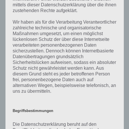
aktuell sein sollte oder ein Wort in der Lösung von 94 Prozent fehlt,
mittels dieser Datenschutzerklärung über die ihnen
so teile uns die korrekten Lösungen einfach in den Kommentaren
zustehenden Rechte aufgeklärt.
mit. Nur so können wir stets die aktuellen Antworten auf die
zahlreichen Fragen und Sachverhalte in der App geben. Da die
Wir haben als für die Verarbeitung Verantwortlicher
Entwickler die Lösungen immer mal wieder verändern.
zahlreiche technische und organisatorische
Maßnahmen umgesetzt, um einen möglichst
lückenlosen Schutz der über diese Internetseite
Darum geht es bei 94%
verarbeiteten personenbezogenen Daten
sicherzustellen. Dennoch können Internetbasierte
Was ist 94%? In der App 94% musst du auf Basis eines Bildes oder
Datenübertragungen grundsätzlich
Sicherheitslücken aufweisen, sodass ein absoluter
einer Aussage die Antworten herausfinden, die von anderen Spielern
Schutz nicht gewährleistet werden kann. Aus
am häufigsten genannt worden sind. Nur so kannst du das nächste
diesem Grund steht es jeder betroffenen Person
Level freischalten. Zusammenaddiert ergeben alle Antworten 94
frei, personenbezogene Daten auch auf
Prozent, wovon die App ihren Namen hat. Entsprechend ist 94
alternativen Wegen, beispielsweise telefonisch, an
Prozent ein Wort und Rätsel-Spiel. Bereits über 10 Millionen mal
uns zu übermitteln.
wurde die App mittlerweile heruntergeladen und gehört mit zu den
erfolgreichsten Spiele Apps in diesem Genre im Google Play Store
und iTunes App Store.
Begriffsbestimmungen
Die Datenschutzerklärung beruht auf den