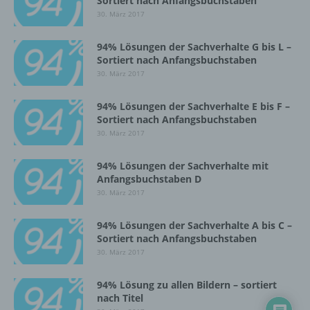
Sortiert nach Anfangsbuchstaben
Einschränkung der Verarbeitung ist die
30. März 2017
Markierung gespeicherter
personenbezogener Daten mit dem Ziel, ihre
94% Lösungen der Sachverhalte G bis L –
künftige Verarbeitung einzuschränken.
Sortiert nach Anfangsbuchstaben
30. März 2017
e) Profiling
94% Lösungen der Sachverhalte E bis F –
Sortiert nach Anfangsbuchstaben
Profiling ist jede Art der automatisierten
30. März 2017
Verarbeitung personenbezogener Daten, die
darin besteht, dass diese
94% Lösungen der Sachverhalte mit
personenbezogenen Daten verwendet
Anfangsbuchstaben D
werden, um bestimmte persönliche Aspekte,
30. März 2017
die sich auf eine natürliche Person beziehen,
zu bewerten, insbesondere, um Aspekte
94% Lösungen der Sachverhalte A bis C –
bezüglich Arbeitsleistung, wirtschaftlicher
Sortiert nach Anfangsbuchstaben
Lage, Gesundheit, persönlicher Vorlieben,
30. März 2017
Interessen, Zuverlässigkeit, Verhalten,
Aufenthaltsort oder Ortswechsel dieser
94% Lösung zu allen Bildern – sortiert
natürlichen Person zu analysieren oder
nach Titel
vorherzusagen.