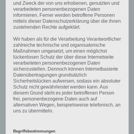
und Zweck der von uns erhobenen, genutzten und
verarbeiteten personenbezogenen Daten
informieren. Ferner werden betroffene Personen
Die obige Lösung stimmt leider nicht mehr?
mittels dieser Datenschutzerklärung über die ihnen
zustehenden Rechte aufgeklärt.
Wenn die Lösung, die wir dir oben Berufe, bei denen man früh
anfangen muss vorgestellt haben, nicht mehr aktuell sein sollte oder
Wir haben als für die Verarbeitung Verantwortlicher
ein Wort in der Lösung von 94 Prozent fehlt, so teile uns die
zahlreiche technische und organisatorische
korrekten Lösungen einfach in den Kommentaren mit. Nur so
Maßnahmen umgesetzt, um einen möglichst
können wir stets die aktuellen Antworten auf die zahlreichen Fragen
lückenlosen Schutz der über diese Internetseite
und Sachverhalte in der App geben. Da die Entwickler die Lösungen
verarbeiteten personenbezogenen Daten
immer mal wieder verändern.
sicherzustellen. Dennoch können Internetbasierte
Datenübertragungen grundsätzlich
Sicherheitslücken aufweisen, sodass ein absoluter
Darum geht es bei 94%
Schutz nicht gewährleistet werden kann. Aus
diesem Grund steht es jeder betroffenen Person
Was ist 94%? In der App 94% musst du auf Basis eines Bildes oder
frei, personenbezogene Daten auch auf
einer Aussage die Antworten herausfinden, die von anderen Spielern
alternativen Wegen, beispielsweise telefonisch, an
am häufigsten genannt worden sind. Nur so kannst du das nächste
uns zu übermitteln.
Level freischalten. Zusammenaddiert ergeben alle Antworten 94
Prozent, wovon die App ihren Namen hat. Entsprechend ist 94
Prozent ein Wort und Rätsel-Spiel. Bereits über 10 Millionen mal
Begriffsbestimmungen