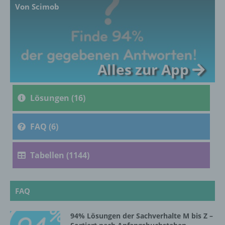
Von Scimob
c) Verarbeitung
Verarbeitung ist jeder mit oder ohne Hilfe
Alles zur App
automatisierter Verfahren ausgeführte
Vorgang oder jede solche Vorgangsreihe im
Zusammenhang mit personenbezogenen
Daten wie das Erheben, das Erfassen, die
Lösungen (16)
Organisation, das Ordnen, die Speicherung,
die Anpassung oder Veränderung, das
Auslesen, das Abfragen, die Verwendung,
FAQ (6)
die Offenlegung durch Übermittlung,
Verbreitung oder eine andere Form der
Tabellen (1144)
Bereitstellung, den Abgleich oder die
Verknüpfung, die Einschränkung, das
Löschen oder die Vernichtung.
FAQ
d) Einschränkung der Verarbeitung
94% Lösungen der Sachverhalte M bis Z –