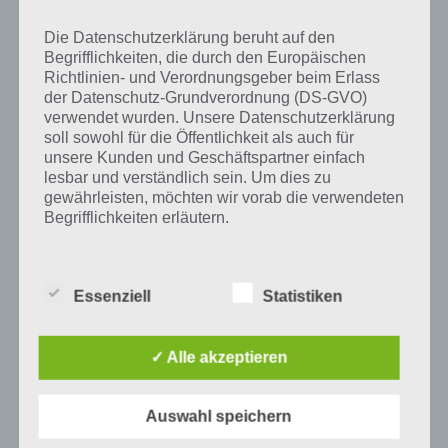
wurde die App mittlerweile heruntergeladen und gehört mit zu den
erfolgreichsten Spiele Apps in diesem Genre im Google Play Store
Die Datenschutzerklärung beruht auf den
und iTunes App Store.
Begrifflichkeiten, die durch den Europäischen
Richtlinien- und Verordnungsgeber beim Erlass
der Datenschutz-Grundverordnung (DS-GVO)
verwendet wurden. Unsere Datenschutzerklärung
soll sowohl für die Öffentlichkeit als auch für
Auf WhatsApp teilen
Teilen auf Facebook
unsere Kunden und Geschäftspartner einfach
lesbar und verständlich sein. Um dies zu
Tweet auf Twitter
gewährleisten, möchten wir vorab die verwendeten
Begrifflichkeiten erläutern.
Wir verwenden in dieser Datenschutzerklärung
Mehr Artikel hier auf Touchportal
unter anderem die folgenden Begriffe:
Essenziell
Statistiken
a) personenbezogene Daten
✓ Alle akzeptieren
Personenbezogene Daten sind alle
Informationen, die sich auf eine identifizierte
Auswahl speichern
oder identifizierbare natürliche Person (im