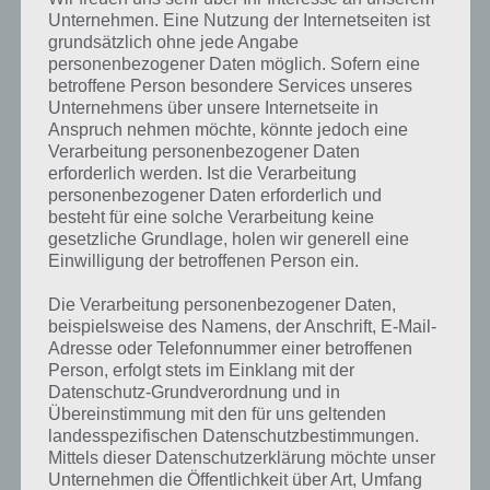
früh anfangen muss. Da die Reihenfolge bei jedem Spieler anders ist,
Unternehmen. Eine Nutzung der Internetseiten ist
können wir dir nicht das exakte Level anzeigen, weshalb du über
grundsätzlich ohne jede Angabe
unsere Komplettlösung jedoch trotzdem zu jedem Sachverhalt die
personenbezogener Daten möglich. Sofern eine
entsprechenden Antworten findest!
betroffene Person besondere Services unseres
Unternehmens über unsere Internetseite in
Anspruch nehmen möchte, könnte jedoch eine
Weitere Lösungen zu 94%
Verarbeitung personenbezogener Daten
gesucht
? Schaue in
unsere
erforderlich werden. Ist die Verarbeitung
personenbezogener Daten erforderlich und
Komplettlösung zur App
! Dort
besteht für eine solche Verarbeitung keine
gesetzliche Grundlage, holen wir generell eine
kannst du mit der Suche
Einwilligung der betroffenen Person ein.
schnell die Antworten und
Die Verarbeitung personenbezogener Daten,
Lösungen der über 300 Level
beispielsweise des Namens, der Anschrift, E-Mail-
Adresse oder Telefonnummer einer betroffenen
finden!
Person, erfolgt stets im Einklang mit der
Datenschutz-Grundverordnung und in
Übereinstimmung mit den für uns geltenden
Du findest Lösungen auch ohne unsere Hilfe, indem du in der App
landesspezifischen Datenschutzbestimmungen.
Münzen einsetzt. Da diese jedoch begrenzt sind, hast du hier stets
Mittels dieser Datenschutzerklärung möchte unser
die Möglichkeit alle Antworten zu finden!
Unternehmen die Öffentlichkeit über Art, Umfang