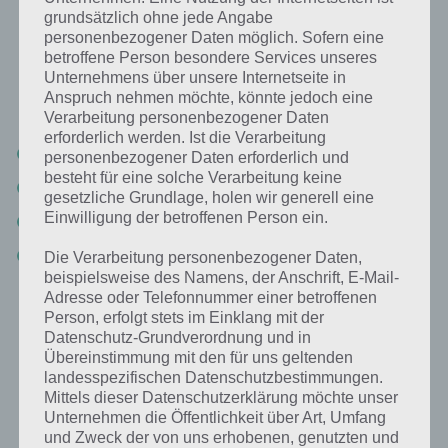
94%
grundsätzlich ohne jede Angabe
personenbezogener Daten möglich. Sofern eine
betroffene Person besondere Services unseres
Nachfolgend findest du alle richtigen Antworten zum Sachverhalt
Unternehmens über unsere Internetseite in
Berühmte Tennisturniere in der App 94%. Die Lösung ist dabei nach
Anspruch nehmen möchte, könnte jedoch eine
den Prozent-Werten sortiert. Hier die Antworten:
Verarbeitung personenbezogener Daten
erforderlich werden. Ist die Verarbeitung
Wimbledon (41%)
personenbezogener Daten erforderlich und
besteht für eine solche Verarbeitung keine
French Open (20%)
gesetzliche Grundlage, holen wir generell eine
Einwilligung der betroffenen Person ein.
Australian Open (19%)
US Open (14%)
Die Verarbeitung personenbezogener Daten,
beispielsweise des Namens, der Anschrift, E-Mail-
Adresse oder Telefonnummer einer betroffenen
Die Wimbledon Championships sind nicht ohne Grund das
Person, erfolgt stets im Einklang mit der
berühmteste Tennisturnier, denn es ist das älteste und
Datenschutz-Grundverordnung und in
prestigeträchtigste. Die erste Austragung erfolgte im Jahr 1877.
Übereinstimmung mit den für uns geltenden
landesspezifischen Datenschutzbestimmungen.
Mittels dieser Datenschutzerklärung möchte unser
Unternehmen die Öffentlichkeit über Art, Umfang
Weitere Aufgaben und Rätsel im gleichen
und Zweck der von uns erhobenen, genutzten und
Level