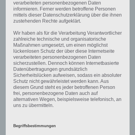
verarbeiteten personenbezogenen Daten
informieren. Ferner werden betroffene Personen
Ebenfalls im gleichen Level wie “Berühmte Tennisturniere” befinden
mittels dieser Datenschutzerklärung über die ihnen
sich “
Berühmte Wissenschaftler
” und “
Bild: Reisanbau
“. Klicke einfach
zustehenden Rechte aufgeklärt.
auf den Sachverhalt, um zur 94% Lösung zu gelangen.
Wir haben als für die Verarbeitung Verantwortlicher
Wenn die Lösung nicht mehr aktuell sein sollte oder ein Wort in der
zahlreiche technische und organisatorische
Lösung von 94 Prozent fehlt, so teile uns die korrekten Lösungen
Maßnahmen umgesetzt, um einen möglichst
einfach in den Kommentaren mit. Nur so können wir stets die
lückenlosen Schutz der über diese Internetseite
aktuellen Antworten auf die zahlreichen Fragen in der App geben.
verarbeiteten personenbezogenen Daten
sicherzustellen. Dennoch können Internetbasierte
Datenübertragungen grundsätzlich
Darum geht es bei 94%
Sicherheitslücken aufweisen, sodass ein absoluter
Schutz nicht gewährleistet werden kann. Aus
diesem Grund steht es jeder betroffenen Person
Was ist 94%? In der App 94% musst du auf Basis eines Bildes oder
frei, personenbezogene Daten auch auf
einer Aussage die Antworten herausfinden, die von anderen Spielern
alternativen Wegen, beispielsweise telefonisch, an
am häufigsten genannt worden sind. Nur so kannst du das nächste
uns zu übermitteln.
Level freischalten. Zusammenaddiert ergeben alle Antworten 94
Prozent, wovon die App ihren Namen hat. Entsprechend ist 94
Prozent ein Wort und Rätsel-Spiel. Bereits über 10 Millionen mal
wurde die App mittlerweile heruntergeladen und gehört mit zu den
Begriffsbestimmungen
erfolgreichsten Spiele Apps in diesem Genre im Google Play Store