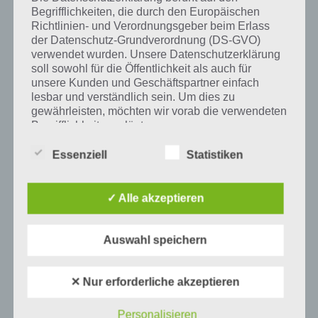
Auf WhatsApp teilen
Teilen auf Facebook
Begrifflichkeiten, die durch den Europäischen
Richtlinien- und Verordnungsgeber beim Erlass
Tweet auf Twitter
der Datenschutz-Grundverordnung (DS-GVO)
verwendet wurden. Unsere Datenschutzerklärung
soll sowohl für die Öffentlichkeit als auch für
unsere Kunden und Geschäftspartner einfach
lesbar und verständlich sein. Um dies zu
Mehr Artikel hier auf Touchportal
gewährleisten, möchten wir vorab die verwendeten
Begrifflichkeiten erläutern.
Wir verwenden in dieser Datenschutzerklärung
Essenziell
Statistiken
unter anderem die folgenden Begriffe:
✓ Alle akzeptieren
a) personenbezogene Daten
Auswahl speichern
Personenbezogene Daten sind alle
Informationen, die sich auf eine identifizierte
oder identifizierbare natürliche Person (im
✕ Nur erforderliche akzeptieren
Folgenden „betroffene Person") beziehen.
2
KOMMENTARE
Als identifizierbar wird eine natürliche
Personalisieren