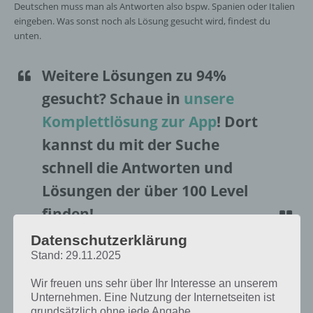
Deutschen muss man als Antworten also bspw. Spanien oder Italien
eingeben. Was sonst noch als Lösung gesucht wird, findest du
unten.
Weitere Lösungen zu 94%
gesucht
? Schaue in
unsere
Komplettlösung zur App
! Dort
kannst du mit der Suche
schnell die Antworten und
Lösungen der über 100 Level
finden!
Datenschutzerklärung
Da die Reihenfolge der Level in 94% bei jedem Spieler anders sind,
Stand: 29.11.2025
findest du nachfolgend die 94% Lösung zum Sachverhalt “Beliebter
Urlaubsort bei Deutschen”.
Wir freuen uns sehr über Ihr Interesse an unserem
Unternehmen. Eine Nutzung der Internetseiten ist
grundsätzlich ohne jede Angabe