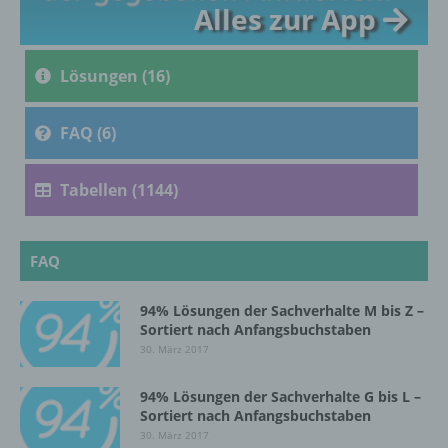
Alles zur App
c) Verarbeitung
Verarbeitung ist jeder mit oder ohne Hilfe
Lösungen (16)
automatisierter Verfahren ausgeführte
Vorgang oder jede solche Vorgangsreihe im
Zusammenhang mit personenbezogenen
FAQ (6)
Daten wie das Erheben, das Erfassen, die
Organisation, das Ordnen, die Speicherung,
Tabellen (1144)
die Anpassung oder Veränderung, das
Auslesen, das Abfragen, die Verwendung,
die Offenlegung durch Übermittlung,
Verbreitung oder eine andere Form der
FAQ
Bereitstellung, den Abgleich oder die
Verknüpfung, die Einschränkung, das
Löschen oder die Vernichtung.
94% Lösungen der Sachverhalte M bis Z –
Sortiert nach Anfangsbuchstaben
30. März 2017
d) Einschränkung der Verarbeitung
94% Lösungen der Sachverhalte G bis L –
Sortiert nach Anfangsbuchstaben
Einschränkung der Verarbeitung ist die
30. März 2017
Markierung gespeicherter