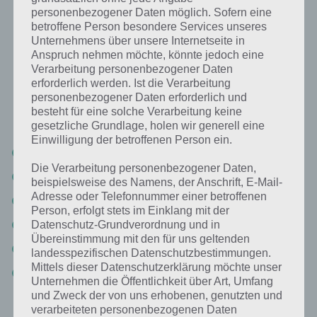
Beliebter Urlaubsort bei Deutschen:
personenbezogener Daten möglich. Sofern eine
betroffene Person besondere Services unseres
Lösung für 94%
Unternehmens über unsere Internetseite in
Anspruch nehmen möchte, könnte jedoch eine
Nachfolgend findest du alle richtigen Antworten zum Sachverhalt
Verarbeitung personenbezogener Daten
Beliebter Urlaubsort bei Deutschen in der App 94%. Die Lösung ist
erforderlich werden. Ist die Verarbeitung
dabei nach den Prozent-Werten sortiert. Hier die 94% Lösung
personenbezogener Daten erforderlich und
“Beliebter Urlaubsort bei Deutschen”:
besteht für eine solche Verarbeitung keine
gesetzliche Grundlage, holen wir generell eine
Einwilligung der betroffenen Person ein.
Spanien
Die Verarbeitung personenbezogener Daten,
Italien
beispielsweise des Namens, der Anschrift, E-Mail-
Adresse oder Telefonnummer einer betroffenen
Türkei
Person, erfolgt stets im Einklang mit der
USA
Datenschutz-Grundverordnung und in
Übereinstimmung mit den für uns geltenden
Niederlande
landesspezifischen Datenschutzbestimmungen.
Mittels dieser Datenschutzerklärung möchte unser
Griechenland
Unternehmen die Öffentlichkeit über Art, Umfang
und Zweck der von uns erhobenen, genutzten und
Spanien ist bei Deutschen sehr beliebt, vor allem nach Mallorca zieht
verarbeiteten personenbezogenen Daten