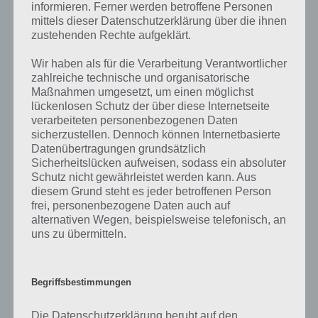
es jährlich Millionen Touristen, um dort Party zu machen. Aber auch
informieren. Ferner werden betroffene Personen
die Türkei ist sehr beliebt, weil es einen günstigen Urlaub verspricht
mittels dieser Datenschutzerklärung über die ihnen
und noch verhältnismäßig schnell erreicht werden kann. Aufgrund
zustehenden Rechte aufgeklärt.
von Konflikten in der Türkei machen einigen aber auch einen Bogen
Wir haben als für die Verarbeitung Verantwortlicher
um das Land. Natürlich ebenfalls beliebt die USA, das Land der
zahlreiche technische und organisatorische
unbegrenzten Möglichkeiten. Vor allem New York ist ein beliebtes
Maßnahmen umgesetzt, um einen möglichst
Reiseziel in den USA. Die Niederlande als Nachbarland von
lückenlosen Schutz der über diese Internetseite
Deutschland ist deswegen so beliebt, weil es einen kurzen Reiseweg
verarbeiteten personenbezogenen Daten
hat. Auch die Schweiz und Österreich hätten hier noch mitgenannt
sicherzustellen. Dennoch können Internetbasierte
werden.
Datenübertragungen grundsätzlich
Sicherheitslücken aufweisen, sodass ein absoluter
Schutz nicht gewährleistet werden kann. Aus
Weitere Aufgaben und Rätsel im gleichen
diesem Grund steht es jeder betroffenen Person
Level
frei, personenbezogene Daten auch auf
alternativen Wegen, beispielsweise telefonisch, an
Ebenfalls im gleichen Level wie “Beliebter Urlaubsort bei Deutschen”
uns zu übermitteln.
befinden sich “
Deutscher Promi
” und “
Bild: Frau und Mann
“. Klicke
einfach auf den Sachverhalt, um zur 94% Lösung zu gelangen.
Begriffsbestimmungen
Die Datenschutzerklärung beruht auf den