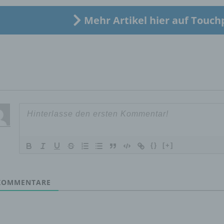
Verarbeitung Verantwortlichen verarbeitet werden.
Mehr Artikel hier auf Touch
c) Verarbeitung
Verarbeitung ist jeder mit oder ohne Hilfe automatisierter Verfa
ausgeführte Vorgang oder jede solche Vorgangsreihe im
Zusammenhang mit personenbezogenen Daten wie das Erheb
das Erfassen, die Organisation, das Ordnen, die Speicherung, 
Anpassung oder Veränderung, das Auslesen, das Abfragen, die
Verwendung, die Offenlegung durch Übermittlung, Verbreitung 
eine andere Form der Bereitstellung, den Abgleich oder die
Verknüpfung, die Einschränkung, das Löschen oder die Vernich
{}
[+]
d) Einschränkung der Verarbeitung
OMMENTARE
Einschränkung der Verarbeitung ist die Markierung gespeichert
personenbezogener Daten mit dem Ziel, ihre künftige Verarbeit
einzuschränken.