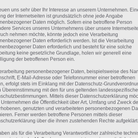
reuen uns sehr über Ihr Interesse an unserem Unternehmen. Ein
Blaubeere
ng der Internetseiten ist grundsätzlich ohne jede Angabe
nenbezogener Daten möglich. Sofern eine betroffene Person
Johannisbeere
dere Services unseres Unternehmens über unsere Internetseite
uch nehmen möchte, könnte jedoch eine Verarbeitung
Stachelbeere
nenbezogener Daten erforderlich werden. Ist die Verarbeitung
nenbezogener Daten erforderlich und besteht für eine solche
beitung keine gesetzliche Grundlage, holen wir generell eine
lligung der betroffenen Person ein.
eerensorten: Lösung für
erarbeitung personenbezogener Daten, beispielsweise des Na
nschrift, E-Mail-Adresse oder Telefonnummer einer betroffenen
n findest du bereits die Lösung rund um Beerensorten. D
n, erfolgt stets im Einklang mit der Datenschutz-Grundverordnu
n Übereinstimmung mit den für uns geltenden landesspezifisch
em Spieler anders ist, können wir dir nicht das exakte Lev
schutzbestimmungen. Mittels dieser Datenschutzerklärung mö
r unsere Komplettlösung jedoch trotzdem zu jedem Sachv
 Unternehmen die Öffentlichkeit über Art, Umfang und Zweck de
sprechenden Antworten findest!
rhobenen, genutzten und verarbeiteten personenbezogenen Da
mieren. Ferner werden betroffene Personen mittels dieser
schutzerklärung über die ihnen zustehenden Rechte aufgeklärt
Weitere Lösungen zu 94% gesucht
aben als für die Verarbeitung Verantwortlicher zahlreiche techn
Schaue in
unsere Komplettlösung 