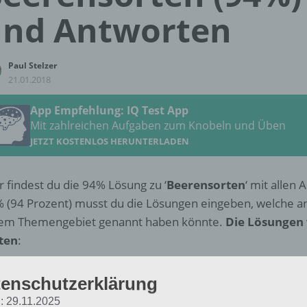
und Antworten
Paul Stelzer
21.01.2018
App Empfehlung: IQ Test App
Mit zahlreichen Aufgaben zum Knobeln und Üben
JETZT KOSTENLOS HERUNTERLADEN
r findest du die 94% Lösung zu ‘
Beerensorten
‘ mit allen
 (94 Prozent) musst du die Lösungen eingeben, welche 
em Themengebiet genannt haben könnte.
Die Lösungen
ten
:
Brombeere
enschutzerklärung
: 29.11.2025
Himbeere