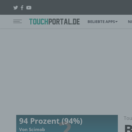
BELIEBTE APPS
N
Tou
94 Prozent (94%)
B
Von Scimob