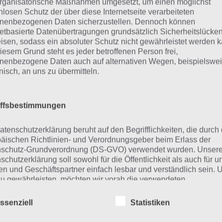
rganisatorische Maßnahmen umgesetzt, um einen möglichst
nlosen Schutz der über diese Internetseite verarbeiteten
App
! Dort kannst du mit der Such
nenbezogenen Daten sicherzustellen. Dennoch können
schnell die Antworten und Lösung
netbasierte Datenübertragungen grundsätzlich Sicherheitslücke
isen, sodass ein absoluter Schutz nicht gewährleistet werden k
über 300 Level finden!
iesem Grund steht es jeder betroffenen Person frei,
nenbezogene Daten auch auf alternativen Wegen, beispielswe
onisch, an uns zu übermitteln.
findest Lösungen auch ohne unsere Hilfe, indem du in de
diese jedoch begrenzt sind, hast du hier stets die Möglichk
den!
iffsbestimmungen
atenschutzerklärung beruht auf den Begrifflichkeiten, die durch
äischen Richtlinien- und Verordnungsgeber beim Erlass der
ie obige Lösung stimmt leider n
schutz-Grundverordnung (DS-GVO) verwendet wurden. Unser
schutzerklärung soll sowohl für die Öffentlichkeit als auch für u
n und Geschäftspartner einfach lesbar und verständlich sein.
n die Lösung, die wir dir oben Beerensorten vorgestellt h
zu gewährleisten, möchten wir vorab die verwendeten
n sollte oder ein Wort in der Lösung von 94 Prozent fehlt, s
flichkeiten erläutern.
rekten Lösungen einfach in den Kommentaren mit. Nur so
ssenziell
Statistiken
erwenden in dieser Datenschutzerklärung unter anderem die
uellen Antworten auf die zahlreichen Fragen und Sachverh
nden Begriffe: