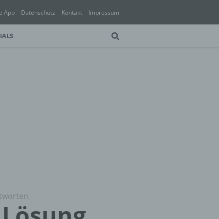
e App
Datenschutz
Kontakt
Impressum
IALS
tworten
 Lösung