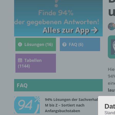
Alles zur App
Lösungen (16)
FAQ (6)
Tabellen
(1144)
Hie
94%
ein
FAQ
lau
94% Lösungen der Sachverhalte
Dat
M bis Z – Sortiert nach
Anfangsbuchstaben
Stand