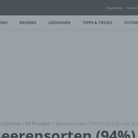
Startseite
Unser
EWS
REVIEWS
LÖSUNGEN
TIPPS & TRICKS
TUTOR
chportal
>
94 Prozent
>
Beerensorten (94%) Lösung und An
eerensorten (94%)