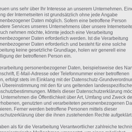
Obst
reuen uns sehr über Ihr Interesse an unserem Unternehmen. Ein
ng der Internetseiten ist grundsätzlich ohne jede Angabe
ffe
nenbezogener Daten möglich. Sofern eine betroffene Person
dere Services unseres Unternehmens über unsere Internetseite
Schale
uch nehmen möchte, könnte jedoch eine Verarbeitung
nenbezogener Daten erforderlich werden. Ist die Verarbeitung
Gesund
nenbezogener Daten erforderlich und besteht für eine solche
beitung keine gesetzliche Grundlage, holen wir generell eine
lligung der betroffenen Person ein.
anane: Lösung für 94%
erarbeitung personenbezogener Daten, beispielsweise des Na
nschrift, E-Mail-Adresse oder Telefonnummer einer betroffenen
n, erfolgt stets im Einklang mit der Datenschutz-Grundverordnu
n findest du bereits die Lösung rund um Banane. Da die 
n Übereinstimmung mit den für uns geltenden landesspezifisch
schutzbestimmungen. Mittels dieser Datenschutzerklärung mö
eler anders ist, können wir dir nicht das exakte Level anz
 Unternehmen die Öffentlichkeit über Art, Umfang und Zweck de
ere Komplettlösung jedoch trotzdem zu jedem Sachverha
rhobenen, genutzten und verarbeiteten personenbezogenen Da
worten findest!
mieren. Ferner werden betroffene Personen mittels dieser
schutzerklärung über die ihnen zustehenden Rechte aufgeklärt
Weitere Lösungen zu 94% gesucht
aben als für die Verarbeitung Verantwortlicher zahlreiche techn