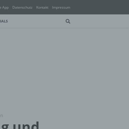
e App
Datenschutz
Kontakt
Impressum
IALS
en
ng und