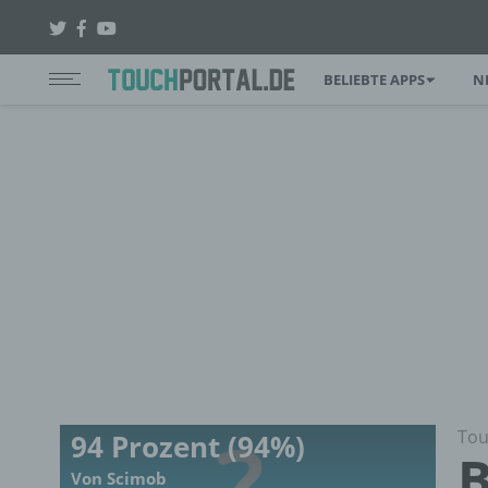
BELIEBTE APPS
N
Tou
94 Prozent (94%)
B
Von Scimob