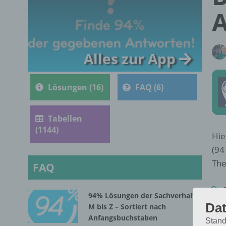
Alles zur App
Lösungen (16)
FAQ (6)
Tabellen
(1144)
Hie
(94
The
FAQ
94% Lösungen der Sachverhalte
Dat
M bis Z – Sortiert nach
Anfangsbuchstaben
Stand