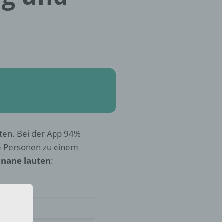
rten. Bei der App 94%
e Personen zu einem
anane lauten
: