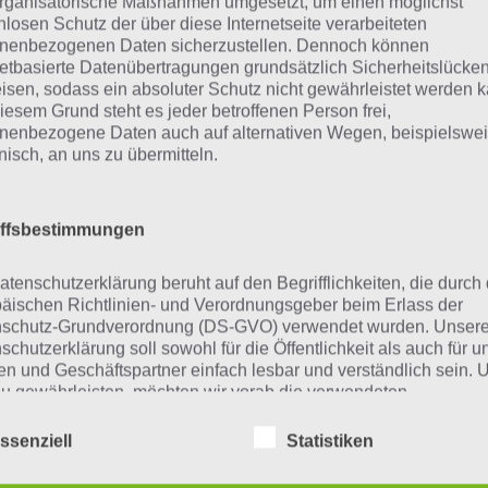
rganisatorische Maßnahmen umgesetzt, um einen möglichst
Schaue in
unsere Komplettlösung 
nlosen Schutz der über diese Internetseite verarbeiteten
nenbezogenen Daten sicherzustellen. Dennoch können
App
! Dort kannst du mit der Such
netbasierte Datenübertragungen grundsätzlich Sicherheitslücke
schnell die Antworten und Lösung
isen, sodass ein absoluter Schutz nicht gewährleistet werden k
iesem Grund steht es jeder betroffenen Person frei,
über 300 Level finden!
nenbezogene Daten auch auf alternativen Wegen, beispielswe
onisch, an uns zu übermitteln.
findest Lösungen auch ohne unsere Hilfe, indem du in de
diese jedoch begrenzt sind, hast du hier stets die Möglichk
iffsbestimmungen
den!
atenschutzerklärung beruht auf den Begrifflichkeiten, die durch
äischen Richtlinien- und Verordnungsgeber beim Erlass der
schutz-Grundverordnung (DS-GVO) verwendet wurden. Unser
ie obige Lösung stimmt leider n
schutzerklärung soll sowohl für die Öffentlichkeit als auch für u
n und Geschäftspartner einfach lesbar und verständlich sein.
zu gewährleisten, möchten wir vorab die verwendeten
n die Lösung, die wir dir oben Banane vorgestellt haben, 
flichkeiten erläutern.
lte oder ein Wort in der Lösung von 94 Prozent fehlt, so te
ssenziell
Statistiken
erwenden in dieser Datenschutzerklärung unter anderem die
ungen einfach in den Kommentaren mit. Nur so können wir
nden Begriffe: