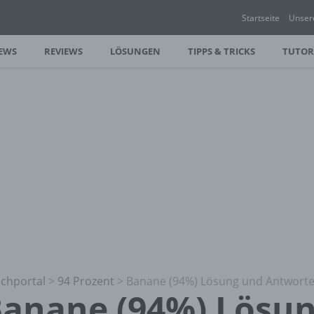
Startseite
Unser
EWS
REVIEWS
LÖSUNGEN
TIPPS & TRICKS
TUTOR
chportal
>
94 Prozent
>
Banane (94%) Lösung und Antwort
anane (94%) Lösu