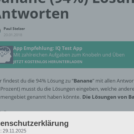
Antworten
Paul Stelzer
20.01.2018
App Empfehlung: IQ Test App
Mit zahlreichen Aufgaben zum Knobeln und Üben
JETZT KOSTENLOS HERUNTERLADEN
r findest du die 94% Lösung zu “
Banane
” mit allen Antwo
 Prozent) musst du die Lösungen eingeben, welche ander
mengebiet genannt haben könnte.
Die Lösungen von B
Gelb
enschutzerklärung
Krumm
: 29.11.2025