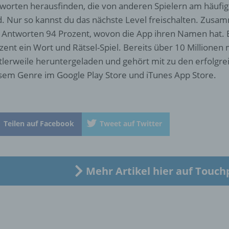
worten herausfinden, die von anderen Spielern am häufi
b) betroffene Person
d. Nur so kannst du das nächste Level freischalten. Zus
e Antworten 94 Prozent, wovon die App ihren Namen hat. 
Betroffene Person ist jede identifizierte oder identifizierbare
zent ein Wort und Rätsel-Spiel. Bereits über 10 Millionen
natürliche Person, deren personenbezogene Daten von dem für
Verarbeitung Verantwortlichen verarbeitet werden.
tlerweile heruntergeladen und gehört mit zu den erfolgrei
sem Genre im Google Play Store und iTunes App Store.
c) Verarbeitung
Verarbeitung ist jeder mit oder ohne Hilfe automatisierter Verfa
Teilen auf Facebook
Tweet auf Twitter
ausgeführte Vorgang oder jede solche Vorgangsreihe im
Zusammenhang mit personenbezogenen Daten wie das Erheb
das Erfassen, die Organisation, das Ordnen, die Speicherung, 
Anpassung oder Veränderung, das Auslesen, das Abfragen, die
Verwendung, die Offenlegung durch Übermittlung, Verbreitung 
Mehr Artikel hier auf Touch
eine andere Form der Bereitstellung, den Abgleich oder die
Verknüpfung, die Einschränkung, das Löschen oder die Vernich
d) Einschränkung der Verarbeitung