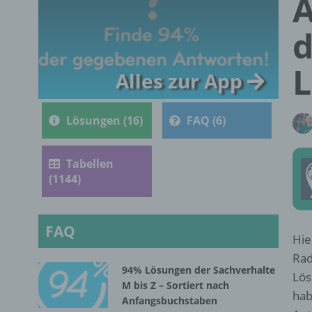
A
d
L
Alles zur App
Lösungen (16)
FAQ (6)
Tabellen
(1144)
FAQ
Hie
Rad
94% Lösungen der Sachverhalte
Lös
M bis Z – Sortiert nach
hab
Anfangsbuchstaben