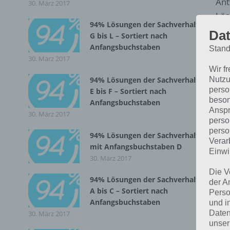
Ant
30. März 2017
Lös
94% Lösungen der Sachverhalte
Dat
G bis L – Sortiert nach
Anfangsbuchstaben
Stand
30. März 2017
Wir f
94% Lösungen der Sachverhalte
Nutzu
perso
E bis F – Sortiert nach
beson
Anfangsbuchstaben
Anspr
30. März 2017
perso
perso
94% Lösungen der Sachverhalte
Verar
Da 
mit Anfangsbuchstaben D
Einwi
nac
30. März 2017
Rad
Die V
94% Lösungen der Sachverhalte
der A
A bis C – Sortiert nach
Perso
Anfangsbuchstaben
und i
A
Daten
30. März 2017
unser