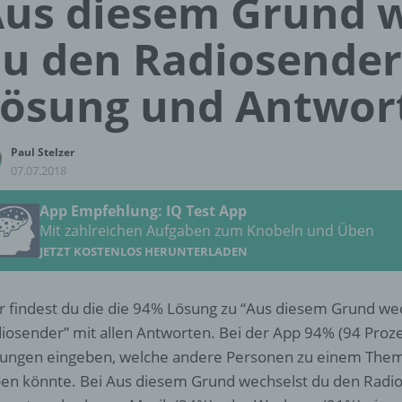
us diesem Grund w
u den Radiosender
ösung und Antwor
Paul Stelzer
07.07.2018
App Empfehlung: IQ Test App
Mit zahlreichen Aufgaben zum Knobeln und Üben
JETZT KOSTENLOS HERUNTERLADEN
r findest du die die 94% Lösung zu “Aus diesem Grund we
iosender” mit allen Antworten. Bei der App 94% (94 Proze
ungen eingeben, welche andere Personen zu einem The
en könnte. Bei Aus diesem Grund wechselst du den Radi