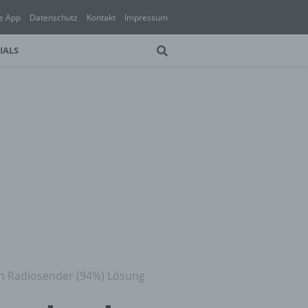
e App
Datenschutz
Kontakt
Impressum
IALS
n Radiosender (94%) Lösung