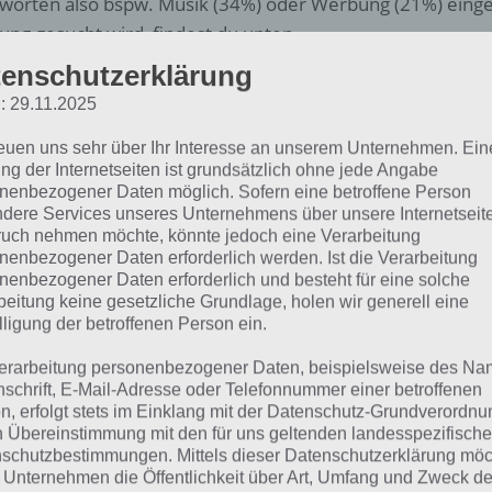
worten also bspw. Musik (34%) oder Werbung (21%) einge
ung gesucht wird, findest du unten.
enschutzerklärung
Weitere Lösungen zu 94% gesucht
: 29.11.2025
Schaue in
unsere Komplettlösung 
reuen uns sehr über Ihr Interesse an unserem Unternehmen. Ein
App
! Dort kannst du mit der Such
ng der Internetseiten ist grundsätzlich ohne jede Angabe
nenbezogener Daten möglich. Sofern eine betroffene Person
schnell die Antworten und Lösung
dere Services unseres Unternehmens über unsere Internetseite
uch nehmen möchte, könnte jedoch eine Verarbeitung
über 100 Level finden!
nenbezogener Daten erforderlich werden. Ist die Verarbeitung
nenbezogener Daten erforderlich und besteht für eine solche
beitung keine gesetzliche Grundlage, holen wir generell eine
die Reihenfolge der Level in 94% bei jedem Spieler anders 
lligung der betroffenen Person ein.
hfolgend die 94% Lösung zum Sachverhalt “Aus diesem G
iosender”.
erarbeitung personenbezogener Daten, beispielsweise des Na
nschrift, E-Mail-Adresse oder Telefonnummer einer betroffenen
n, erfolgt stets im Einklang mit der Datenschutz-Grundverordnu
n Übereinstimmung mit den für uns geltenden landesspezifisch
us diesem Grund wechsel
schutzbestimmungen. Mittels dieser Datenschutzerklärung mö
 Unternehmen die Öffentlichkeit über Art, Umfang und Zweck de