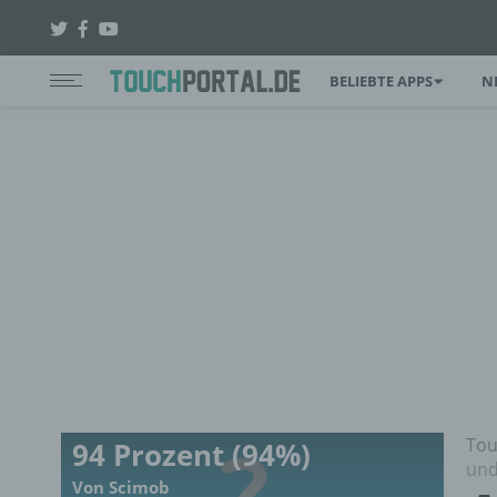
BELIEBTE APPS
N
Tou
94 Prozent (94%)
und
Von Scimob