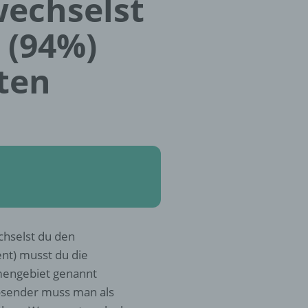
echselst
 (94%)
ten
chselst du den
nt) musst du die
mengebiet genannt
osender muss man als