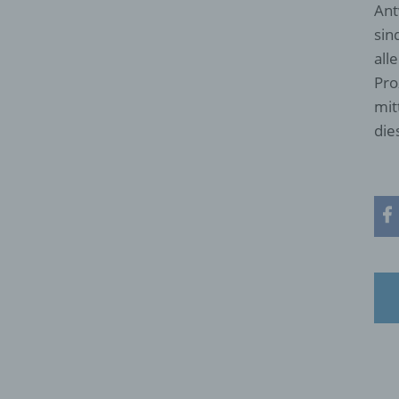
Ant
sin
all
Pro
mit
die