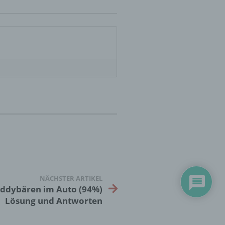
er
ung
hen,
ng,
essen,
ser
NÄCHSTER ARTIKEL
eddybären im Auto (94%)
Lösung und Antworten