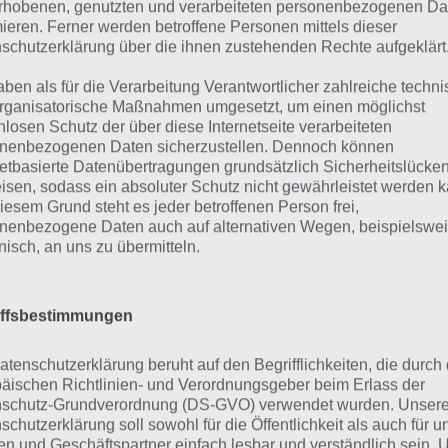
adiosender: Lösung für 
rhobenen, genutzten und verarbeiteten personenbezogenen Da
mieren. Ferner werden betroffene Personen mittels dieser
schutzerklärung über die ihnen zustehenden Rechte aufgeklärt
hfolgend findest du alle richtigen Antworten zum Sachve
aben als für die Verarbeitung Verantwortlicher zahlreiche techn
hselst du den Radiosender in der App 94%. Die Lösung is
rganisatorische Maßnahmen umgesetzt, um einen möglichst
zent-Werten sortiert. Hier die Antworten:
nlosen Schutz der über diese Internetseite verarbeiteten
nenbezogenen Daten sicherzustellen. Dennoch können
netbasierte Datenübertragungen grundsätzlich Sicherheitslücke
isen, sodass ein absoluter Schutz nicht gewährleistet werden k
Musik (34%)
iesem Grund steht es jeder betroffenen Person frei,
nenbezogene Daten auch auf alternativen Wegen, beispielswe
Werbung (21%)
onisch, an uns zu übermitteln.
Nachrichten (18%)
iffsbestimmungen
Störungen (12%)
atenschutzerklärung beruht auf den Begrifflichkeiten, die durch
angeweile (6%)
äischen Richtlinien- und Verordnungsgeber beim Erlass der
schutz-Grundverordnung (DS-GVO) verwendet wurden. Unser
Moderator (3%)
schutzerklärung soll sowohl für die Öffentlichkeit als auch für u
n und Geschäftspartner einfach lesbar und verständlich sein.