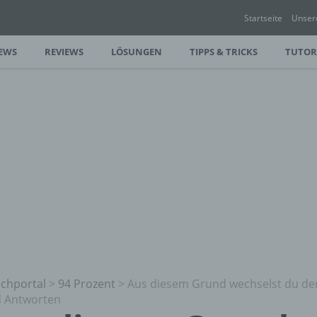
Startseite
Unser
EWS
REVIEWS
LÖSUNGEN
TIPPS & TRICKS
TUTOR
chportal
>
94 Prozent
>
Aus diesem Grund wechselst du de
 Antworten