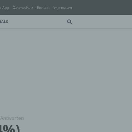
e App
Datenschutz
Kontakt
Impressum
IALS
 Antworten
4%)