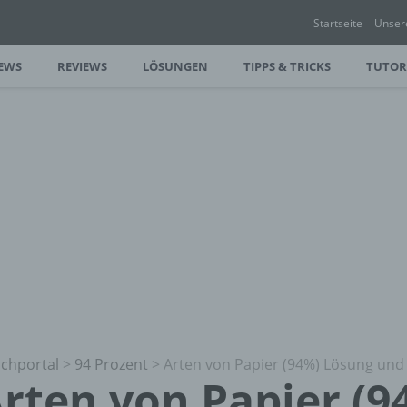
Startseite
Unser
EWS
REVIEWS
LÖSUNGEN
TIPPS & TRICKS
TUTOR
chportal
>
94 Prozent
>
Arten von Papier (94%) Lösung und
rten von Papier (9