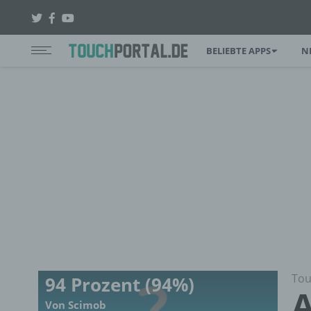
BELIEBTE APPS
N
Tou
94 Prozent (94%)
A
Von Scimob