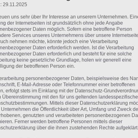
: 29.11.2025
Druckerpapier
reuen uns sehr über Ihr Interesse an unserem Unternehmen. Ein
ng der Internetseiten ist grundsätzlich ohne jede Angabe
Klopapier
nenbezogener Daten möglich. Sofern eine betroffene Person
dere Services unseres Unternehmens über unsere Internetseite
riefpapier
uch nehmen möchte, könnte jedoch eine Verarbeitung
nenbezogener Daten erforderlich werden. Ist die Verarbeitung
Zeitung
nenbezogener Daten erforderlich und besteht für eine solche
beitung keine gesetzliche Grundlage, holen wir generell eine
Backpapier
lligung der betroffenen Person ein.
erarbeitung personenbezogener Daten, beispielsweise des Na
nschrift, E-Mail-Adresse oder Telefonnummer einer betroffenen
rten von Papier: Lösung 
n, erfolgt stets im Einklang mit der Datenschutz-Grundverordnu
n Übereinstimmung mit den für uns geltenden landesspezifisch
schutzbestimmungen. Mittels dieser Datenschutzerklärung mö
 Unternehmen die Öffentlichkeit über Art, Umfang und Zweck de
n findest du bereits die Lösung rund um Arten von Papier
rhobenen, genutzten und verarbeiteten personenbezogenen Da
em Spieler anders ist, können wir dir nicht das exakte Lev
mieren. Ferner werden betroffene Personen mittels dieser
r unsere Komplettlösung jedoch trotzdem zu jedem Sachv
schutzerklärung über die ihnen zustehenden Rechte aufgeklärt
sprechenden Antworten findest!