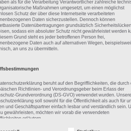
aben als für die Verarbeitung Verantwortlicher zahlreiche techn
rganisatorische Maßnahmen umgesetzt, um einen möglichst
nlosen Schutz der über diese Internetseite verarbeiteten
Weitere Lösungen zu 94% gesucht
nenbezogenen Daten sicherzustellen. Dennoch können
Schaue in
unsere Komplettlösung 
netbasierte Datenübertragungen grundsätzlich Sicherheitslücke
isen, sodass ein absoluter Schutz nicht gewährleistet werden k
App
! Dort kannst du mit der Such
iesem Grund steht es jeder betroffenen Person frei,
schnell die Antworten und Lösung
nenbezogene Daten auch auf alternativen Wegen, beispielswe
onisch, an uns zu übermitteln.
über 300 Level finden!
iffsbestimmungen
findest Lösungen auch ohne unsere Hilfe, indem du in de
diese jedoch begrenzt sind, hast du hier stets die Möglichk
atenschutzerklärung beruht auf den Begrifflichkeiten, die durch
den!
äischen Richtlinien- und Verordnungsgeber beim Erlass der
schutz-Grundverordnung (DS-GVO) verwendet wurden. Unser
schutzerklärung soll sowohl für die Öffentlichkeit als auch für u
n und Geschäftspartner einfach lesbar und verständlich sein.
ie obige Lösung stimmt leider n
zu gewährleisten, möchten wir vorab die verwendeten
flichkeiten erläutern.
n die Lösung, die wir dir oben Arten von Papier vorgestel
erwenden in dieser Datenschutzerklärung unter anderem die