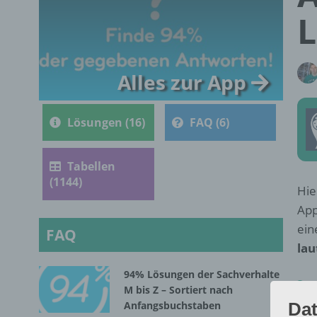
L
Alles zur App
Lösungen (16)
FAQ (6)
Tabellen
(1144)
Hie
App
ein
FAQ
lau
94% Lösungen der Sachverhalte
M bis Z – Sortiert nach
Dat
Anfangsbuchstaben