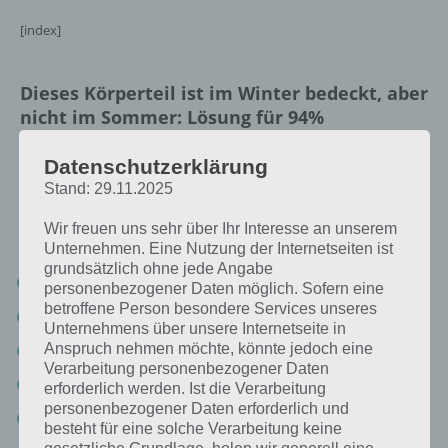
[index]
Dieses Körperteil ist im Winter bedeckt, aber
nicht im Sommer: Lösung für 94%
Nachfolgend findest du alle richtigen Antworten zum Sachverhalt
Datenschutzerklärung
Dieses Körperteil ist im Winter bedeckt, aber nicht im Sommer in der
Stand: 29.11.2025
App 94%. Die Lösung ist dabei nach den Prozent-Werten sortiert.
Hier die Antworten:
Wir freuen uns sehr über Ihr Interesse an unserem
Unternehmen. Eine Nutzung der Internetseiten ist
grundsätzlich ohne jede Angabe
Beine
personenbezogener Daten möglich. Sofern eine
betroffene Person besondere Services unseres
Arme
Unternehmens über unsere Internetseite in
Anspruch nehmen möchte, könnte jedoch eine
Kopf
Verarbeitung personenbezogener Daten
Hände
erforderlich werden. Ist die Verarbeitung
personenbezogener Daten erforderlich und
Füße
besteht für eine solche Verarbeitung keine