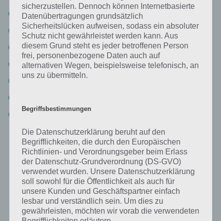
sicherzustellen. Dennoch können Internetbasierte
Kamin
Datenübertragungen grundsätzlich
Sicherheitslücken aufweisen, sodass ein absoluter
Tee
Schutz nicht gewährleistet werden kann. Aus
diesem Grund steht es jeder betroffenen Person
Socken
frei, personenbezogene Daten auch auf
Warm
alternativen Wegen, beispielsweise telefonisch, an
uns zu übermitteln.
Winter
Gemütlich
Begriffsbestimmungen
Kalt
Die Datenschutzerklärung beruht auf den
Begrifflichkeiten, die durch den Europäischen
Lösung nicht mehr korrekt?
Richtlinien- und Verordnungsgeber beim Erlass
der Datenschutz-Grundverordnung (DS-GVO)
Wenn die Lösung nicht mehr aktuell sein sollte oder ein Wort in der
verwendet wurden. Unsere Datenschutzerklärung
Lösung von 94 Prozent fehlt, so teile uns die korrekten Lösungen
soll sowohl für die Öffentlichkeit als auch für
einfach in den Kommentaren mit. Nur so können wir stets die
unsere Kunden und Geschäftspartner einfach
lesbar und verständlich sein. Um dies zu
aktuellen Antworten auf die zahlreichen Fragen in der App geben.
gewährleisten, möchten wir vorab die verwendeten
Begrifflichkeiten erläutern.