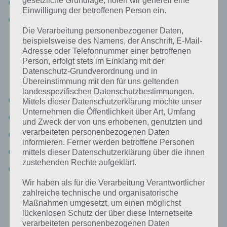
gesetzliche Grundlage, holen wir generell eine
Hals
Einwilligung der betroffenen Person ein.
Bauch
Die Verarbeitung personenbezogener Daten,
beispielsweise des Namens, der Anschrift, E-Mail-
Adresse oder Telefonnummer einer betroffenen
Das fehlt im Winter: Lösung für 94%
Person, erfolgt stets im Einklang mit der
Datenschutz-Grundverordnung und in
Nun die Antworten zum Sachverhalt “Das fehlt im Winter”:
Übereinstimmung mit den für uns geltenden
landesspezifischen Datenschutzbestimmungen.
Sonne
Mittels dieser Datenschutzerklärung möchte unser
Unternehmen die Öffentlichkeit über Art, Umfang
Bewegung im Freien
und Zweck der von uns erhobenen, genutzten und
verarbeiteten personenbezogenen Daten
Strand
informieren. Ferner werden betroffene Personen
Blumen
mittels dieser Datenschutzerklärung über die ihnen
zustehenden Rechte aufgeklärt.
Freibad
Wir haben als für die Verarbeitung Verantwortlicher
zahlreiche technische und organisatorische
Bild Zwei Personen vor dem Kamin: Lösung
Maßnahmen umgesetzt, um einen möglichst
lückenlosen Schutz der über diese Internetseite
für 94%
verarbeiteten personenbezogenen Daten