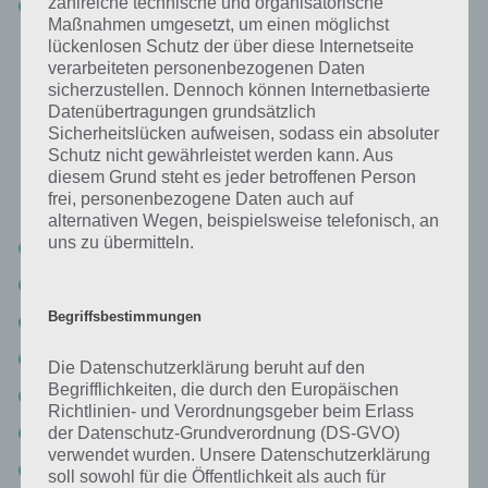
zahlreiche technische und organisatorische
5% Snake
Maßnahmen umgesetzt, um einen möglichst
lückenlosen Schutz der über diese Internetseite
verarbeiteten personenbezogenen Daten
Bild: Junge am Spielautomat
sicherzustellen. Dennoch können Internetbasierte
Datenübertragungen grundsätzlich
Dies ist wohl einer der Klassiker schlechthin: Donkey Kong, Mario
Sicherheitslücken aufweisen, sodass ein absoluter
und Prinzessin Peach – es ebnte den Erfolg für Nintendo und
Schutz nicht gewährleistet werden kann. Aus
gehören wie oben schon erwähnt zu den berühmtesten
diesem Grund steht es jeder betroffenen Person
Videospielcharakteren. Und hier die Lösung:
frei, personenbezogene Daten auch auf
alternativen Wegen, beispielsweise telefonisch, an
uns zu übermitteln.
25% Spiel
16% Donkey Kong
Begriffsbestimmungen
15% Junge
12% Spielautomat
Die Datenschutzerklärung beruht auf den
Begrifflichkeiten, die durch den Europäischen
11% Spielen
Richtlinien- und Verordnungsgeber beim Erlass
10% Super Mario
der Datenschutz-Grundverordnung (DS-GVO)
verwendet wurden. Unsere Datenschutzerklärung
5% Leiter
soll sowohl für die Öffentlichkeit als auch für