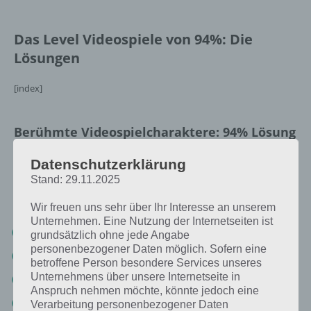
Das Level Videospiele von 94%: Die
Lösungen
[index]
Berühmte Videospielcharaktere: 94% Lösung
Nachfolgend findest du alle richtigen Antworten zum Sachverhalt
Datenschutzerklärung
Berühmte Videospielcharaktere in der App 94%. Die Lösung ist dabei
Stand: 29.11.2025
nach den Prozent-Werten sortiert. Hier die Antworten:
Wir freuen uns sehr über Ihr Interesse an unserem
Unternehmen. Eine Nutzung der Internetseiten ist
42% Super Mario
grundsätzlich ohne jede Angabe
personenbezogener Daten möglich. Sofern eine
19% Luigi
betroffene Person besondere Services unseres
Unternehmens über unsere Internetseite in
8% Princess Peach
Anspruch nehmen möchte, könnte jedoch eine
6% Sonic
Verarbeitung personenbezogener Daten