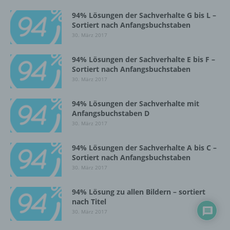
ohne Hinzuziehung zusätzlicher
94% Lösungen der Sachverhalte G bis L –
Informationen nicht mehr einer spezifischen
Sortiert nach Anfangsbuchstaben
betroffenen Person zugeordnet werden
30. März 2017
können, sofern diese zusätzlichen
Informationen gesondert aufbewahrt werden
und technischen und organisatorischen
94% Lösungen der Sachverhalte E bis F –
Maßnahmen unterliegen, die gewährleisten,
Sortiert nach Anfangsbuchstaben
dass die personenbezogenen Daten nicht
30. März 2017
einer identifizierten oder identifizierbaren
natürlichen Person zugewiesen werden.
94% Lösungen der Sachverhalte mit
Anfangsbuchstaben D
30. März 2017
g) Verantwortlicher oder für die Verarbeitung
Verantwortlicher
94% Lösungen der Sachverhalte A bis C –
Sortiert nach Anfangsbuchstaben
Verantwortlicher oder für die Verarbeitung
30. März 2017
Verantwortlicher ist die natürliche oder
juristische Person, Behörde, Einrichtung
94% Lösung zu allen Bildern – sortiert
oder andere Stelle, die allein oder
nach Titel
gemeinsam mit anderen über die Zwecke
30. März 2017
und Mittel der Verarbeitung von
personenbezogenen Daten entscheidet.