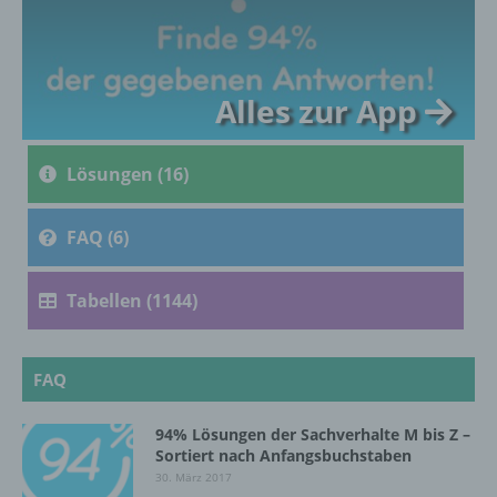
Profiling ist jede Art der automatisierten
Verarbeitung personenbezogener Daten, die
darin besteht, dass diese
Alles zur App
personenbezogenen Daten verwendet
werden, um bestimmte persönliche Aspekte,
die sich auf eine natürliche Person beziehen,
Lösungen (16)
zu bewerten, insbesondere, um Aspekte
bezüglich Arbeitsleistung, wirtschaftlicher
Lage, Gesundheit, persönlicher Vorlieben,
FAQ (6)
Interessen, Zuverlässigkeit, Verhalten,
Aufenthaltsort oder Ortswechsel dieser
natürlichen Person zu analysieren oder
Tabellen (1144)
vorherzusagen.
FAQ
f) Pseudonymisierung
94% Lösungen der Sachverhalte M bis Z –
Pseudonymisierung ist die Verarbeitung
Sortiert nach Anfangsbuchstaben
personenbezogener Daten in einer Weise,
30. März 2017
auf welche die personenbezogenen Daten