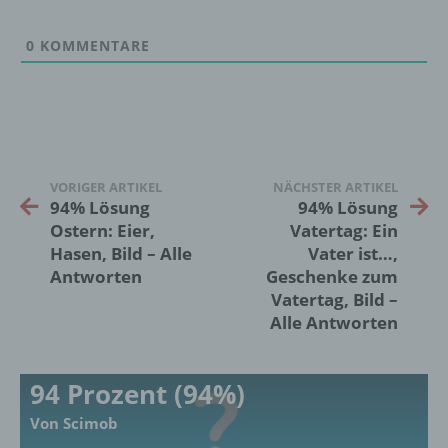
Vorgang oder jede solche Vorgangsreihe im
Zusammenhang mit personenbezogenen
Daten wie das Erheben, das Erfassen, die
0
KOMMENTARE
Organisation, das Ordnen, die Speicherung,
die Anpassung oder Veränderung, das
Auslesen, das Abfragen, die Verwendung,
die Offenlegung durch Übermittlung,
Verbreitung oder eine andere Form der
Bereitstellung, den Abgleich oder die
Verknüpfung, die Einschränkung, das
VORIGER ARTIKEL
NÄCHSTER ARTIKEL
Löschen oder die Vernichtung.
94% Lösung
94% Lösung
Ostern: Eier,
Vatertag: Ein
Hasen, Bild – Alle
Vater ist…,
d) Einschränkung der Verarbeitung
Antworten
Geschenke zum
Vatertag, Bild –
Einschränkung der Verarbeitung ist die
Alle Antworten
Markierung gespeicherter
personenbezogener Daten mit dem Ziel, ihre
künftige Verarbeitung einzuschränken.
94 Prozent (94%)
Von Scimob
e) Profiling