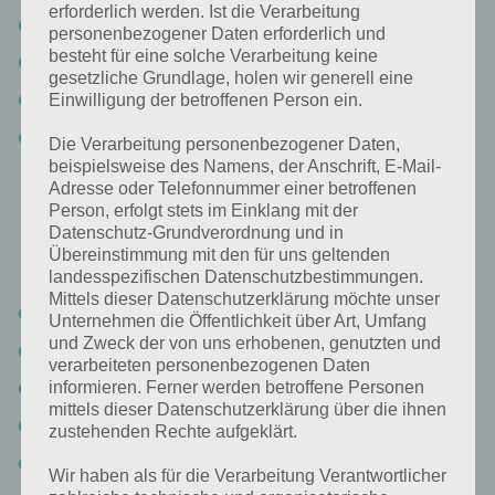
erforderlich werden. Ist die Verarbeitung
6% Donkey Kong
personenbezogener Daten erforderlich und
besteht für eine solche Verarbeitung keine
6% Zelda
gesetzliche Grundlage, holen wir generell eine
4% Link
Einwilligung der betroffenen Person ein.
3% Lara Croft
Die Verarbeitung personenbezogener Daten,
beispielsweise des Namens, der Anschrift, E-Mail-
Adresse oder Telefonnummer einer betroffenen
Retrovideosiele: Lösung für 94%
Person, erfolgt stets im Einklang mit der
Datenschutz-Grundverordnung und in
Übereinstimmung mit den für uns geltenden
Nun die Antworten zu Retrovideosiele beim Paket Videospiele:
landesspezifischen Datenschutzbestimmungen.
Mittels dieser Datenschutzerklärung möchte unser
36% Super Mario
Unternehmen die Öffentlichkeit über Art, Umfang
und Zweck der von uns erhobenen, genutzten und
19% Pac Man
verarbeiteten personenbezogenen Daten
18% Tetris
informieren. Ferner werden betroffene Personen
mittels dieser Datenschutzerklärung über die ihnen
11% Donkey Kong
zustehenden Rechte aufgeklärt.
5% Zelda
Wir haben als für die Verarbeitung Verantwortlicher