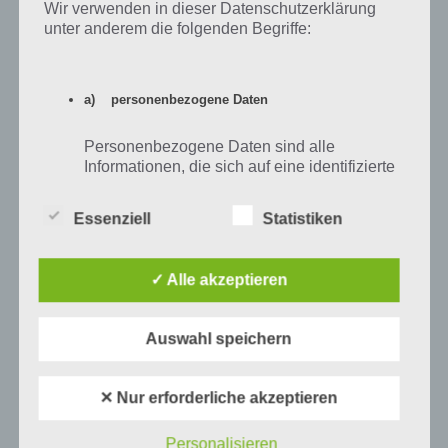
Wir verwenden in dieser Datenschutzerklärung
Level freischalten. Zusammenaddiert ergeben alle Antworten 94
unter anderem die folgenden Begriffe:
Prozent, wovon die App ihren Namen hat. Entsprechend ist 94
Prozent ein Wort und Rätsel-Spiel. Bereits über 10 Millionen mal
wurde die App mittlerweile heruntergeladen und gehört mit zu den
a) personenbezogene Daten
erfolgreichsten Spiele Apps in diesem Genre im Google Play Store
und iTunes App Store.
Personenbezogene Daten sind alle
Informationen, die sich auf eine identifizierte
oder identifizierbare natürliche Person (im
Folgenden „betroffene Person") beziehen.
Auf WhatsApp teilen
Teilen auf Facebook
Essenziell
Statistiken
Als identifizierbar wird eine natürliche
Person angesehen, die direkt oder indirekt,
Tweet auf Twitter
insbesondere mittels Zuordnung zu einer
✓ Alle akzeptieren
Kennung wie einem Namen, zu einer
Kennnummer, zu Standortdaten, zu einer
Online-Kennung oder zu einem oder
Auswahl speichern
mehreren besonderen Merkmalen, die
Mehr Artikel hier auf Touchportal
Ausdruck der physischen, physiologischen,
genetischen, psychischen, wirtschaftlichen,
✕ Nur erforderliche akzeptieren
kulturellen oder sozialen Identität dieser
natürlichen Person sind, identifiziert werden
Personalisieren
kann.