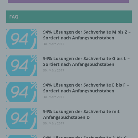
personenbezogenen Daten verwendet
werden, um bestimmte persönliche Aspekte,
die sich auf eine natürliche Person beziehen,
FAQ
zu bewerten, insbesondere, um Aspekte
bezüglich Arbeitsleistung, wirtschaftlicher
94% Lösungen der Sachverhalte M bis Z –
Lage, Gesundheit, persönlicher Vorlieben,
Sortiert nach Anfangsbuchstaben
Interessen, Zuverlässigkeit, Verhalten,
Aufenthaltsort oder Ortswechsel dieser
30. März 2017
natürlichen Person zu analysieren oder
vorherzusagen.
94% Lösungen der Sachverhalte G bis L –
Sortiert nach Anfangsbuchstaben
30. März 2017
f) Pseudonymisierung
94% Lösungen der Sachverhalte E bis F –
Sortiert nach Anfangsbuchstaben
Pseudonymisierung ist die Verarbeitung
30. März 2017
personenbezogener Daten in einer Weise,
auf welche die personenbezogenen Daten
ohne Hinzuziehung zusätzlicher
94% Lösungen der Sachverhalte mit
Informationen nicht mehr einer spezifischen
Anfangsbuchstaben D
betroffenen Person zugeordnet werden
30. März 2017
können, sofern diese zusätzlichen
Informationen gesondert aufbewahrt werden
94% Lösungen der Sachverhalte A bis C –