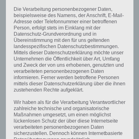
4% – Fotos
Die Verarbeitung personenbezogener Daten,
4% – Urlaub
beispielsweise des Namens, der Anschrift, E-Mail-
3% – Zelten
Adresse oder Telefonnummer einer betroffenen
Person, erfolgt stets im Einklang mit der
Datenschutz-Grundverordnung und in
Du benutzt es als Sonnenschutz: Lösung für
Übereinstimmung mit den für uns geltenden
landesspezifischen Datenschutzbestimmungen.
94%
Mittels dieser Datenschutzerklärung möchte unser
Unternehmen die Öffentlichkeit über Art, Umfang
Nun die Antworten zu Du benutzt es als Sonnenschutz beim Paket
und Zweck der von uns erhobenen, genutzten und
Sommer:
verarbeiteten personenbezogenen Daten
informieren. Ferner werden betroffene Personen
33% – Sonnencreme
mittels dieser Datenschutzerklärung über die ihnen
21% – Sonnenhut
zustehenden Rechte aufgeklärt.
21% – Sonnenschirm
14% – Sonnenbrille
Wir haben als für die Verarbeitung Verantwortlicher
3% – Schatten
zahlreiche technische und organisatorische
2% – Kleidung
Maßnahmen umgesetzt, um einen möglichst
lückenlosen Schutz der über diese Internetseite
verarbeiteten personenbezogenen Daten
Bild: Personen beim Picknick
sicherzustellen. Dennoch können Internetbasierte